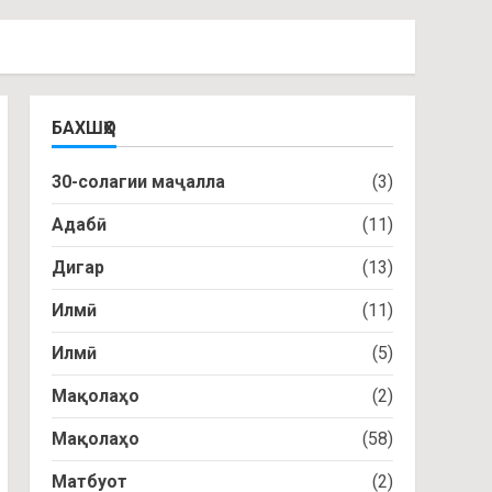
БАХШҲО
30-солагии маҷалла
(3)
Адабӣ
(11)
Дигар
(13)
Илмӣ
(11)
Илмӣ
(5)
Мақолаҳо
(2)
Мақолаҳо
(58)
Матбуот
(2)