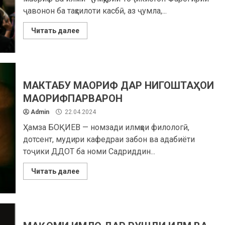
ҷавонон ба таҳсилоти касбӣ, аз ҷумла,...
Читать далее
МАКТАБУ МАОРИФ ДАР НИГОШТАҲОИ
МАОРИФПАРВАРОН
Admin
22.04.2024
Ҳамза БОҚИЕВ — номзади илмҳои филологӣ,
дотсент, мудири кафедраи забон ва адабиёти
тоҷики ДДОТ ба номи Садриддин...
Читать далее