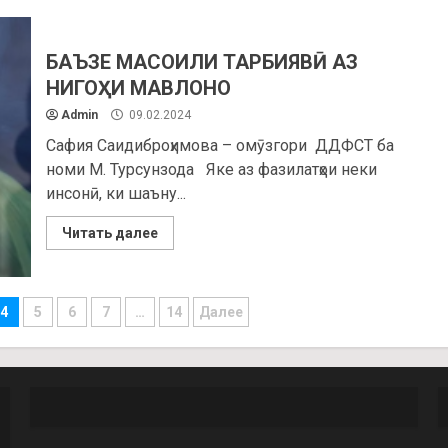
БАЪЗЕ МАСОИЛИ ТАРБИЯВӢ АЗ
НИГОҲИ МАВЛОНО
Admin
09.02.2024
Сафия Саидиброҳимова – омӯзгори ДДФСТ ба
номи М. Турсунзода Яке аз фазилатҳои неки
инсонӣ, ки шаъну...
Читать далее
4
5
6
7
…
14
Далее