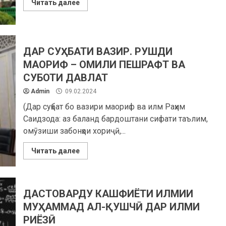
Читать далее
ДАР СУҲБАТИ ВАЗИР. РУШДИ
МАОРИФ – ОМИЛИ ПЕШРАФТ ВА
СУБОТИ ДАВЛАТ
Admin
09.02.2024
(Дар суҳбат бо вазири маориф ва илм Раҳим
Саидзода: аз баланд бардоштани сифати таълим,
омӯзиши забонҳои хориҷӣ,...
Читать далее
ДАСТОВАРДУ КАШФИЁТИ ИЛМИИ
МУҲАММАД АЛ-ҚУШЧӢ ДАР ИЛМИ
РИЁЗӢ