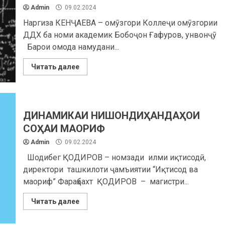
Admin
09.02.2024
Наргиза КЕНҶАЕВА – омӯзгори Коллеҷи омӯзгории
ДДХ ба номи академик Бобоҷон Ғафуров, унвонҷӯ
Барои омода намудани...
Читать далее
ДИНАМИКАИ НИШОНДИҲАНДАҲОИ
СОҲАИ МАОРИФ
Admin
09.02.2024
Шодибег ҚОДИРОВ – номзади илми иқтисодӣ,
директори ташкилоти ҷамъиятии “Иқтисод ва
маориф” Фараҳбахт ҚОДИРОВ – магистри...
Читать далее