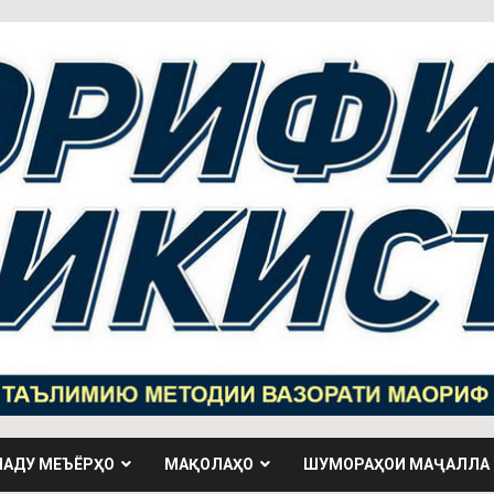
НАДУ МЕЪЁРҲО
МАҚОЛАҲО
ШУМОРАҲОИ МАҶАЛЛА