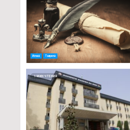
Илмӣ
Таҳлилӣ
1 МИН ЧТЕНИЯ