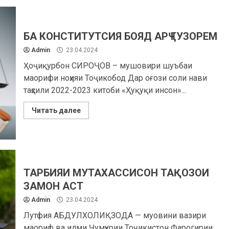
БА КОНСТИТУТСИЯ БОЯД АРҶ ГУЗОРЕМ
Admin
23.04.2024
Ҳоҷиқурбон СИРОҶОВ – мушовири шуъбаи
маорифи ноҳияи Тоҷикобод Дар оғози соли нави
таҳсили 2022-2023 китоби «Ҳуқуқи инсон»...
Читать далее
ТАРБИЯИ МУТАХАССИСОН ТАҚОЗОИ
ЗАМОН АСТ
Admin
23.04.2024
Лутфия АБДУЛХОЛИҚЗОДА — муовини вазири
маориф ва илми Ҷумҳурии Тоҷикистон Фарогирии