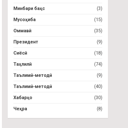
Минбари баҳс
(3)
Мусоҳиба
(15)
Оммавӣ
(35)
Президент
(9)
Сиёсӣ
(18)
Таҳлилӣ
(74)
Таълимӣ-методӣ
(9)
Таълимӣ-методӣ
(40)
Хабарҳо
(30)
Чеҳра
(8)