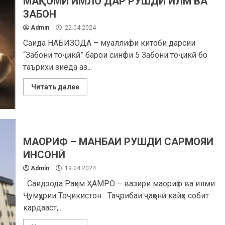
МАҚОМИ ИМЛО ДАР РУШДИ ИЛМ ВА
ЗАБОН
Admin
22.04.2024
Саида НАБИЗОДА – муаллифи китоби дарсии
“Забони тоҷикӣ” барои синфи 5 Забони тоҷикӣ бо
таърихи зиёда аз...
Читать далее
МАОРИФ – МАНБАИ РУШДИ САРМОЯИ
ИНСОНӢ
Admin
19.04.2024
Саидзода Раҳим ҲАМРО – вазири маориф ва илми
Ҷумҳурии Тоҷикистон Таҷрибаи ҷаҳонӣ кайҳо собит
кардааст,...