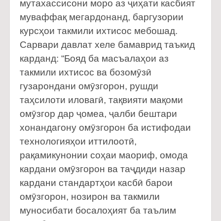
мутахассисони моро аз ҷиҳати касбият
муваффақ мегардонанд, баргузории
курсҳои такмили ихтисос мебошад.
Сарвари давлат хеле бамаврид таъкид
карданд: “Бояд ба масъалаҳои аз
такмили ихтисос ва бозомӯзӣ
гузарондани омӯзгорон, рушди
таҳсилоти иловагӣ, тақвияти мақоми
омӯзгор дар ҷомеа, ҷалби бештари
хонандагону омӯзгорон ба истифодаи
технологияҳои иттилоотӣ,
рақамикунонии соҳаи маориф, омода
кардани омӯзгорон ва таҷдиди назар
кардани стандартҳои касбӣ барои
омӯзгорон, нозирон ва такмили
муносибати босалоҳият ба таълим