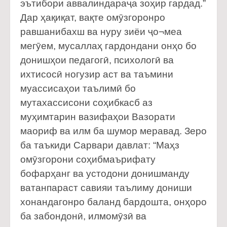
эътибори аввалиндараҷа зоҳир гардад.”
Дар ҳақиқат, вақте омӯзгоронро
равшанибахш ва нуру зиёи ҷо¬меа
мегӯем, мусаллаҳ гардондани онҳо бо
донишҳои педагогӣ, психологӣ ва
ихтисосӣ ногузир аст ва таъмини
муассисаҳои таълимӣ бо
мутахассисони соҳибкасб аз
муҳимтарин вазифаҳои Вазорати
маориф ва илм ба шумор меравад. Зеро
ба таъкиди Сарвари давлат: “Маҳз
омӯзгорони соҳибмаърифату
бофарҳанг ва устодони донишманду
ватанпараст савияи таълиму дониши
хонандагонро баланд бардошта, онҳоро
ба забондонӣ, илмомӯзӣ ва