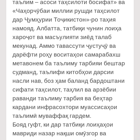
таълим – асоси таҳсилоти босифат» ва
«Чаҳорчӯбаи миллии рушди таҳсилот
дар Ҷумҳурии Тоҷикистон»-ро таҳия
намояд. Албатта, татбиқи чунин лоиҳа
хароҷот ва масъулияти зиёд талаб
мекунад. Аммо тавассути ҷустуҷӯ ва
дарёфти роҳу воситаҳои самарабахш
метавонем ба таълиму тарбияи бештар
судманд, таълифи китобҳои дарсии
насли нав, боз ҳам баланд бардоштани
сифати таҳсилот, таҳлил ва арзёбии
раванди таълиму тарбия ва беҳтар
кардани инфрасохтори муассисаҳои
таълимӣ муваффақ гардем.
Бояд гуфт, ки дар татбиқи лоиҳаҳои
мавриди назар нақши омӯзгор ва