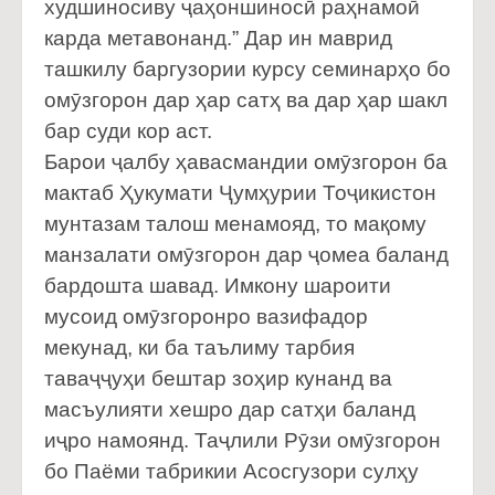
худшиносиву ҷаҳоншиносӣ раҳнамоӣ
карда метавонанд.” Дар ин маврид
ташкилу баргузории курсу семинарҳо бо
омӯзгорон дар ҳар сатҳ ва дар ҳар шакл
бар суди кор аст.
Барои ҷалбу ҳавасмандии омӯзгорон ба
мактаб Ҳукумати Ҷумҳурии Тоҷикистон
мунтазам талош менамояд, то мақому
манзалати омӯзгорон дар ҷомеа баланд
бардошта шавад. Имкону шароити
мусоид омӯзгоронро вазифадор
мекунад, ки ба таълиму тарбия
таваҷҷуҳи бештар зоҳир кунанд ва
масъулияти хешро дар сатҳи баланд
иҷро намоянд. Таҷлили Рӯзи омӯзгорон
бо Паёми табрикии Асосгузори сулҳу