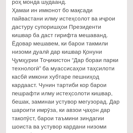
роҳ монда шудаанд.
Ҳамаи ин имконот бо мақсади
пайвастани илму истеҳсолот ва иҷрои
дастуру супоришҳои Президенти
кишвар ба даст гирифта мешаванд.
Ёдовар мешавем, ки барои такмили
низоми дуалӣ дар кишвар Қонуни
Ҷумҳурии Тоҷикистон “Дар бораи парки
технологӣ” ба муассисаҳои таҳсилоти
касбӣ имкони хубтаре пешниҳод
кардааст. Чунин тартиби кор барои
пешрафти илму истеҳсолоти кишвар,
бешак, заминаи устувор мегузорад. Дар
шароити имрӯза, ки авзои ҷаҳон дар
такопӯст, барои таъмини зиндагии
шоиста ва устувор кардани низоми