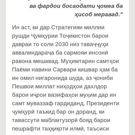
ва фардои босаодати ҷомеа ба
ҳисоб меравад.”
Ин аст, ки дар Стратегияи миллии
рушди Ҷумҳурии Тоҷикистон барои
давраи то соли 2030 низ таваҷҷуҳи
аввалиндараҷа ба сармояи инсонӣ
равона мешавад. Муҳимтарин самтҳои
Паёми навини Сарвари кишвар ҳам ба
ин омил нигаронида шуда, аз ҷониби
Пешвои миллат ниҳодҳои дахлдор
барои иҷрои вазифаҳои муҳим дар ин
самт муваззаф гардиданд. Президенти
ҷумҳурӣ таъкид бар он доранд, ки
тавассути маблағгузорӣ бояд барои
пешрафти таҳқиқоти илмӣ, таъсиси