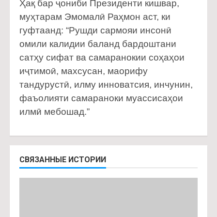
Ҳақ бар ҷониби Президенти кишвар,
муҳтарам Эмомалӣ Раҳмон аст, ки
гуфтаанд: “Рушди сармояи инсонӣ
омили калидии баланд бардоштани
сатҳу сифат ва самаранокии соҳаҳои
иҷтимоӣ, махсусан, маорифу
тандурустӣ, илму инноватсия, инчунин,
фаъолияти самараноки муассисаҳои
илмӣ мебошад.”
СВЯЗАННЫЕ ИСТОРИИ