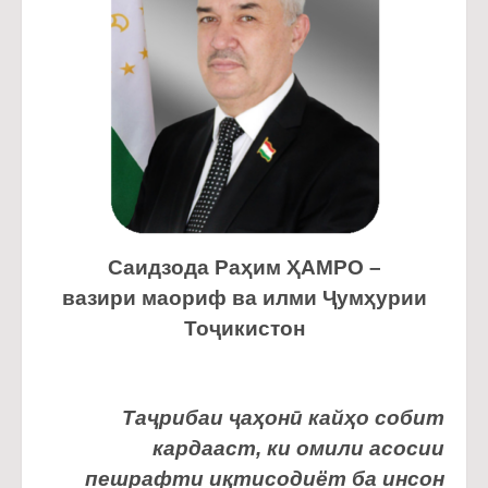
Саидзода Раҳим ҲАМРО –
вазири маориф ва илми Ҷумҳурии
Тоҷикистон
Таҷрибаи ҷаҳонӣ кайҳо собит
кардааст, ки омили асосии
пешрафти иқтисодиёт ба инсон