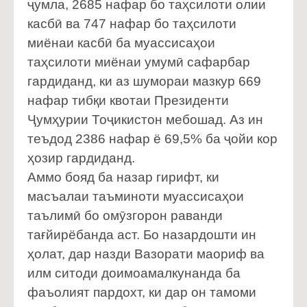
ҷумла, 2685 нафар бо таҳсилоти олии
касбӣ ва 747 нафар бо таҳсилоти
миёнаи касбӣ ба муассисаҳои
таҳсилоти миёнаи умумӣ сафарбар
гардиданд, ки аз шумораи мазкур 669
нафар тибқи квотаи Президенти
Ҷумҳурии Тоҷикистон мебошад. Аз ин
теъдод 2386 нафар ё 69,5% ба ҷойи кор
ҳозир гардиданд.
Аммо бояд ба назар гирифт, ки
масъалаи таъминоти муассисаҳои
таълимӣ бо омӯзгорон раванди
тағйирёбанда аст. Бо назардошти ин
ҳолат, дар назди Вазорати маориф ва
илм ситоди доимоамалкунанда ба
фаъолият пардохт, ки дар он тамоми