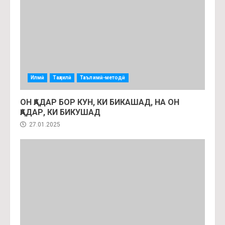
Илмӣ
Таҳлилӣ
Таълимӣ-методӣ
ОН ҚАДАР БОР КУН, КИ БИКАШАД, НА ОН
ҚАДАР, КИ БИКУШАД
27.01.2025