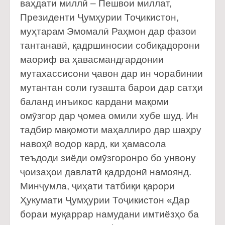
ваҳдати миллӣ – Пешвои миллат,
Президенти Ҷумҳурии Тоҷикистон,
муҳтарам Эмомалӣ Раҳмон дар фазои
тантанавӣ, қадршиносии собиқадорони
маориф ва ҳавасмандгардонии
мутахассисони ҷавон дар ин чорабинии
мутантан соли гузашта барои дар сатҳи
баланд инъикос кардани мақоми
омӯзгор дар ҷомеа омили хубе шуд. Ин
тадбир мақомоти маҳаллиро дар шаҳру
навоҳӣ водор кард, ки ҳамасола
теъдоди зиёди омӯзгоронро бо унвону
ҷоизаҳои давлатӣ қадрдонӣ намоянд.
Минҷумла, ҷиҳати татбиқи қарори
Ҳукумати Ҷумҳурии Тоҷикистон «Дар
бораи муқаррар намудани имтиёзҳо ба