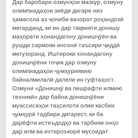
Дар баробари озмунҳои мазкур, озмуну
олимпиадаҳои зиёди дигаре низ
ҳамасола аз ҷониби вазорат роҳандозӣ
мегарданд, ки ин дар тақвияти донишу
маҳорати хонандагону донишҷӯён ва
рушди сармояи инсонӣ таъсири ҷиддӣ
мегузоранд. Иштироки хонандагону
донишҷӯёни тоҷик дар озмуну
олимпиадаҳои ҷумҳуриявию
байналмилалӣ далели ин гуфтаҳост.
Озмуни «Донишҷӯ ва пешрафти илмию
техникӣ» дар байни донишҷӯёни
муассисаҳои таҳсилоти олии касбии
ҷумҳурӣ тадбири дигарест, ки ба
дарёфти истеъдодҳо ва тарбияи онҳо
дар илм ва ихтироъкорӣ мусоидат