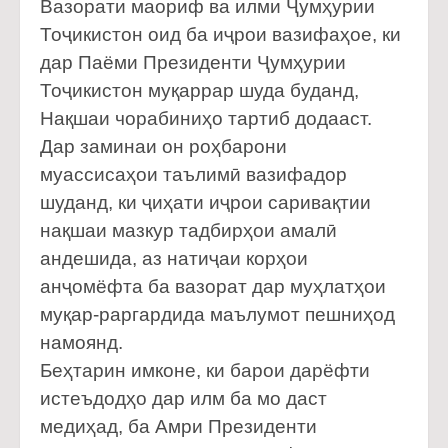
Вазорати маориф ва илми Ҷумҳурии
Тоҷикистон оид ба иҷрои вазифаҳое, ки
дар Паёми Президенти Ҷумҳурии
Тоҷикистон муқаррар шуда буданд,
Нақшаи чорабиниҳо тартиб додааст.
Дар заминаи он роҳбарони
муассисаҳои таълимӣ вазифадор
шуданд, ки ҷиҳати иҷрои саривақтии
нақшаи мазкур тадбирҳои амалӣ
андешида, аз натиҷаи корҳои
анҷомёфта ба вазорат дар муҳлатҳои
муқар-раргардида маълумот пешниҳод
намоянд.
Беҳтарин имконе, ки барои дарёфти
истеъдодҳо дар илм ба мо даст
медиҳад, ба Амри Президенти