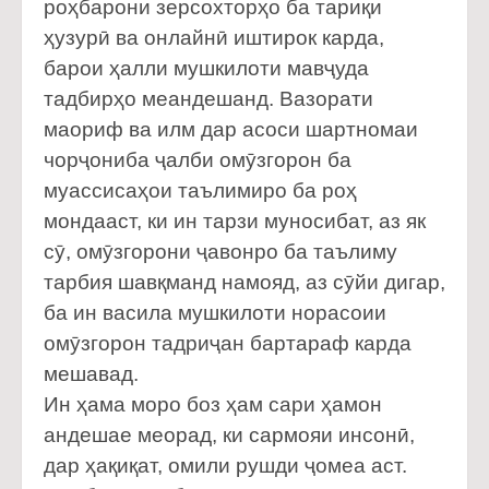
роҳбарони зерсохторҳо ба тариқи
ҳузурӣ ва онлайнӣ иштирок карда,
барои ҳалли мушкилоти мавҷуда
тадбирҳо меандешанд. Вазорати
маориф ва илм дар асоси шартномаи
чорҷониба ҷалби омӯзгорон ба
муассисаҳои таълимиро ба роҳ
мондааст, ки ин тарзи муносибат, аз як
сӯ, омӯзгорони ҷавонро ба таълиму
тарбия шавқманд намояд, аз сӯйи дигар,
ба ин васила мушкилоти норасоии
омӯзгорон тадриҷан бартараф карда
мешавад.
Ин ҳама моро боз ҳам сари ҳамон
андешае меорад, ки сармояи инсонӣ,
дар ҳақиқат, омили рушди ҷомеа аст.