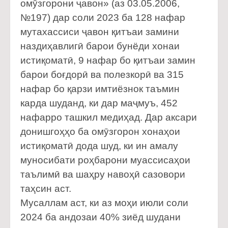
омӯзгорони ҷавон» (аз 03.05.2006,
№197) дар соли 2023 ба 128 нафар
мутахассиси ҷавон қитъаи замини
наздиҳавлигӣ барои бунёди хонаи
истиқоматӣ, 9 нафар бо қитъаи замин
барои боғдорӣ ва полезкорӣ ва 315
нафар бо қарзи имтиёзнок таъмин
карда шуданд, ки дар маҷмуъ, 452
нафарро ташкил медиҳад. Дар аксари
донишгоҳҳо ба омӯзгорон хонаҳои
истиқоматӣ дода шуд, ки ин амалу
муносибати роҳбарони муассисаҳои
таълимӣ ва шаҳру навоҳӣ сазовори
таҳсин аст.
Мусаллам аст, ки аз моҳи июли соли
2024 ба андозаи 40% зиёд шудани