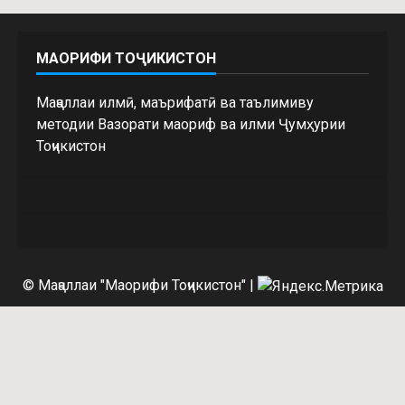
МАОРИФИ ТОҶИКИСТОН
Маҷаллаи илмӣ, маърифатӣ ва таълимиву
методии Вазорати маориф ва илми Ҷумҳурии
Тоҷикистон
© Маҷаллаи "Маорифи Тоҷикистон"
|