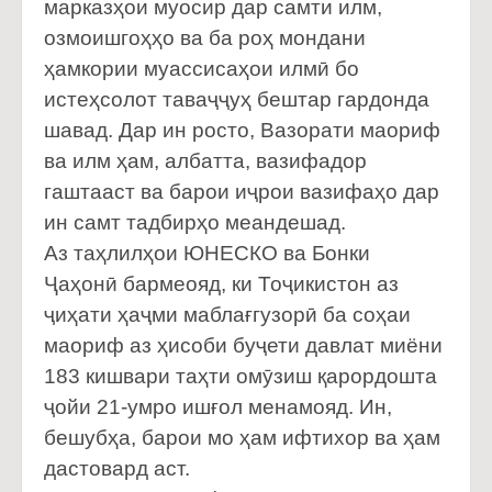
марказҳои муосир дар самти илм,
озмоишгоҳҳо ва ба роҳ мондани
ҳамкории муассисаҳои илмӣ бо
истеҳсолот таваҷҷуҳ бештар гардонда
шавад. Дар ин росто, Вазорати маориф
ва илм ҳам, албатта, вазифадор
гаштааст ва барои иҷрои вазифаҳо дар
ин самт тадбирҳо меандешад.
Аз таҳлилҳои ЮНЕСКО ва Бонки
Ҷаҳонӣ бармеояд, ки Тоҷикистон аз
ҷиҳати ҳаҷми маблағгузорӣ ба соҳаи
маориф аз ҳисоби буҷети давлат миёни
183 кишвари таҳти омӯзиш қарордошта
ҷойи 21-умро ишғол менамояд. Ин,
бешубҳа, барои мо ҳам ифтихор ва ҳам
дастовард аст.