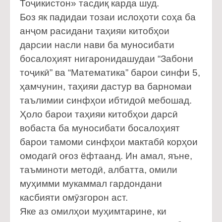
Тоҷикистон» тасдиқ карда шуд.
Боз як падидаи тозаи ислоҳоти соҳа ба
анҷом расидани таҳияи китобҳои
дарсии насли нави ба муносибати
босалоҳият нигаронидашудаи “Забони
тоҷикӣ” ва “Математика” барои синфи 5,
ҳамчунин, таҳияи дастур ва барномаи
таълимии синфҳои ибтидоӣ мебошад.
Ҳоло барои таҳияи китобҳои дарсӣ
вобаста ба муносибати босалоҳият
барои тамоми синфҳои мактабӣ корҳои
омодагӣ оғоз ёфтаанд. Ин амал, яъне,
таъминоти методӣ, албатта, омили
муҳимми мукаммал гардондани
касбияти омӯзгорон аст.
Яке аз омилҳои муҳимтарине, ки