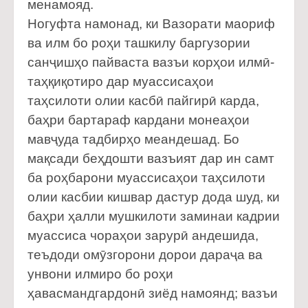
менамояд.
Ногуфта намонад, ки Вазорати маориф
ва илм бо роҳи ташкилу баргузории
санҷишҳо пайваста вазъи корҳои илмӣ-
таҳқиқотиро дар муассисаҳои
таҳсилоти олии касбӣ пайгирӣ карда,
баҳри бартараф кардани монеаҳои
мавҷуда тадбирҳо меандешад. Бо
мақсади беҳдошти вазъият дар ин самт
ба роҳбарони муассисаҳои таҳсилоти
олии касбии кишвар дастур дода шуд, ки
баҳри ҳалли мушкилоти заминаи кадрии
муассиса чораҳои зарурӣ андешида,
теъдоди омӯзгорони дорои дараҷа ва
унвони илмиро бо роҳи
ҳавасмандгардонӣ зиёд намоянд; вазъи