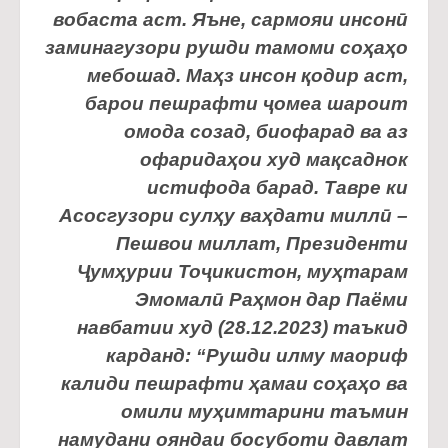
вобаста аст. Яъне, сармояи инсонӣ
заминагузори рушди тамоми соҳаҳо
мебошад. Маҳз инсон қодир аст,
барои пешрафти ҷомеа шароит
омода созад, биофарад ва аз
офаридаҳои худ мақсаднок
истифода барад. Тавре ки
Асосгузори сулҳу ваҳдати миллӣ –
Пешвои миллат, Президенти
Ҷумҳурии Тоҷикистон, муҳтарам
Эмомалӣ Раҳмон дар Паёми
навбатии худ (28.12.2023) таъкид
карданд: “Рушди илму маориф
калиди пешрафти ҳамаи соҳаҳо ва
омили муҳимтарини таъмин
намудани ояндаи босуботи давлат