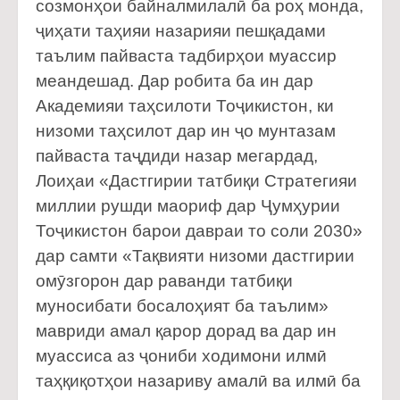
созмонҳои байналмилалӣ ба роҳ монда,
ҷиҳати таҳияи назарияи пешқадами
таълим пайваста тадбирҳои муассир
меандешад. Дар робита ба ин дар
Академияи таҳсилоти Тоҷикистон, ки
низоми таҳсилот дар ин ҷо мунтазам
пайваста таҷдиди назар мегардад,
Лоиҳаи «Дастгирии татбиқи Стратегияи
миллии рушди маориф дар Ҷумҳурии
Тоҷикистон барои давраи то соли 2030»
дар самти «Тақвияти низоми дастгирии
омӯзгорон дар раванди татбиқи
муносибати босалоҳият ба таълим»
мавриди амал қарор дорад ва дар ин
муассиса аз ҷониби ходимони илмӣ
таҳқиқотҳои назариву амалӣ ва илмӣ ба