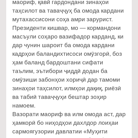
маориф, қавӣ гардондани зинаҳои
таҳсилот ва таваҷҷуҳ ба омода кардани
мутахассисони соҳа амри зарурист.
Президенти кишвар, мо — кормандони
масъули соҳаро вазифадор карданд, ки
дар чунин шароит ба омода кардани
кадрҳои баландихтисоси омӯзгорӣ, боз
ҳам баланд бардоштани сифати
таълим, эътибори ҷиддӣ додан ба
омӯзиши забонҳои хориҷӣ дар тамоми
зинаҳои таҳсилот, илмҳои дақиқ, риёзӣ
ва табиӣ таваҷҷуҳи бештар зоҳир
намоем.
Вазорати маориф ва илм омода аст, дар
ҳамкорӣ бо ниҳодҳои дахлдор лоиҳаи
сармоягузории давлатии «Муҳити