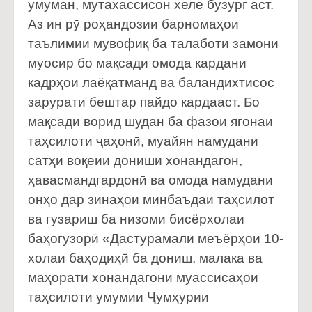
умуман, мутахассисон хеле бузург аст.
Аз ин рӯ роҳандозии барномаҳои
таълимии мувофиқ ба талаботи замони
муосир бо мақсади омода кардани
кадрҳои лаёқатманд ва баландихтисос
зарурати бештар пайдо кардааст. Бо
мақсади ворид шудан ба фазои ягонаи
таҳсилоти ҷаҳонӣ, муайян намудани
сатҳи воқеии дониши хонандагон,
ҳавасмандгардонӣ ва омода намудани
онҳо дар зинаҳои минбаъдаи таҳсилот
ва гузариш ба низоми бисёрхолаи
баҳогузорӣ «Дастурамали меъёрҳои 10-
холаи баҳодиҳӣ ба дониш, малака ва
маҳорати хонандагони муассисаҳои
таҳсилоти умумии Ҷумҳурии