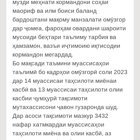
музди меҳнати кормандони соҳаи
маориф ва илм боиси баланд
бардоштани мақому манзалати омӯзгор
дар ҷомеа, фароҳам овардани шароити
мусоиди беҳтари таълиму тарбия ва
ҳамзамон, вазъи иҷтимоию иқтисодии
кормандон мегардад.
Бо мақсади таъмини муассисаҳои
таълимӣ бо кадрҳои омӯзгорӣ соли 2023
дар 14 муассисаи таҳсилоти миёнаи
касбӣ ва 13 муассисаи таҳсилоти олии
касбии ҷумҳурӣ тақсимоти
мутахассисони ҷавон гузаронда шуд.
Дар асоси тақсимоти мазкур 3432
нафар хатмкардаи муассисаҳои
таҳсилоти миёна ва олии касбӣ, аз