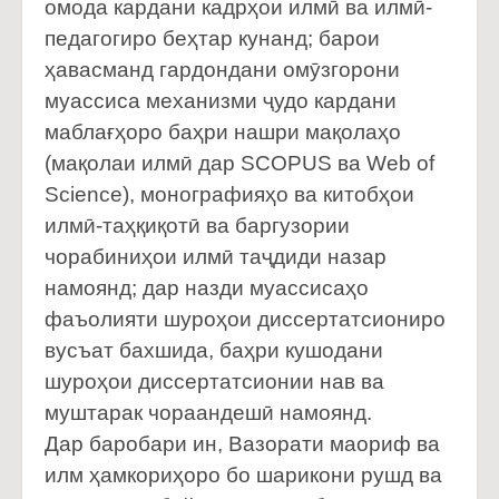
омода кардани кадрҳои илмӣ ва илмӣ-
педагогиро беҳтар кунанд; барои
ҳавасманд гардондани омӯзгорони
муассиса механизми ҷудо кардани
маблағҳоро баҳри нашри мақолаҳо
(мақолаи илмӣ дар SCOPUS ва Web of
Science), монографияҳо ва китобҳои
илмӣ-таҳқиқотӣ ва баргузории
чорабиниҳои илмӣ таҷдиди назар
намоянд; дар назди муассисаҳо
фаъолияти шуроҳои диссертатсиониро
вусъат бахшида, баҳри кушодани
шуроҳои диссертатсионии нав ва
муштарак чораандешӣ намоянд.
Дар баробари ин, Вазорати маориф ва
илм ҳамкориҳоро бо шарикони рушд ва