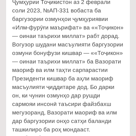
Ҷумҳурии Тоҷикистон аз 2 феврали
соли 2023, №АП-331 вобаста ба
баргузории озмунҳои ҷумҳуриявии
«Илм-фурӯғи маърифат» ва ««Тоҷикон»
— оинаи таърихи миллат» рабт дорад.
Вогузор шудани масъулияти баргузории
озмуни бонуфузи кишвар — ««Тоҷикон»
— оинаи таърихи миллат» ба Вазорати
маориф ва илм таҳти сарпарастии
Президенти кишвар ба аҳли маориф
масъулияти ҷиддитаре дод. Бо дарки
он, ки чунин озмунҳо дар рушди
сармояи инсонӣ таъсири файзбахш
мегузоранд, Вазорати маориф ва илм
дар баргузории онҳо сатҳи баланди
ташкилиро ба роҳ мондааст.