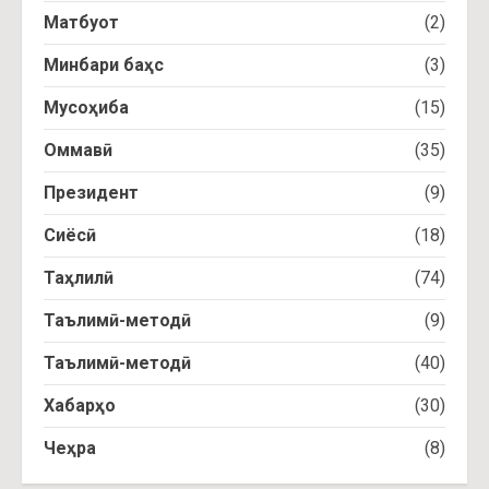
Матбуот
(2)
Минбари баҳс
(3)
Мусоҳиба
(15)
Оммавӣ
(35)
Президент
(9)
Сиёсӣ
(18)
Таҳлилӣ
(74)
Таълимӣ-методӣ
(9)
Таълимӣ-методӣ
(40)
Хабарҳо
(30)
Чеҳра
(8)