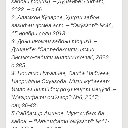
забони тоҷикӣ. – Душанбе: Сифат,
2022. – с.66.
2. Аламхон Кӯчаров. Ҳифзи забон
вазифаи ҷомеа аст. – “Омӯзгор”: №46,
15 ноябри соли 2013.
3. Донишномаи забони тоҷикӣ. –
Душанбе: “Сарредаксияи илмии
Энсикло-педияи миллии тоҷик”, 2022,
с.385.
4. Ноилшо Нуралиев, Саида Набиева,
Насриддин Охунзода. Мизи мудаввар:
Имло аз иштибоҳ роҳи наҷот меҷӯяд. –
“Маърифати омӯзгор”: №6, 2017;
саҳ.36-43.
5.Сайдамир Аминов. Муносибат ба
забон. – “Маърифати омӯзгор”: №11-