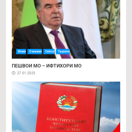
Илмӣ
Оммавӣ
Сиёсӣ
Таҳлилӣ
ПЕШВОИ МО – ИФТИХОРИ МО
27.01.2025