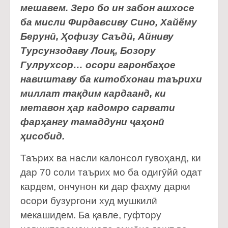
мешавем. Зеро бо ин забон ашхосе
ба мисли Фирдавсиву Сино, Хайёму
Берунӣ, Ҳофизу Саъдӣ, Айниву
Турсунзодаву Лоиқ, Бозору
Гулрухсор… осори гаронбаҳое
навиштаву ба китобхонаи таърихи
миллат тақдим кардаанд, ки
метавон ҳар кадомро сарвати
фарҳангу тамаддуни ҷаҳонӣ
ҳисобид.
Таърих ва насли калонсол гувоҳанд, ки
дар 70 соли таърих мо ба одигӯйӣ одат
кардем, ончунон ки дар фаҳму дарки
осори бузургони худ мушкилӣ
мекашидем. Ба қавле, гуфтору