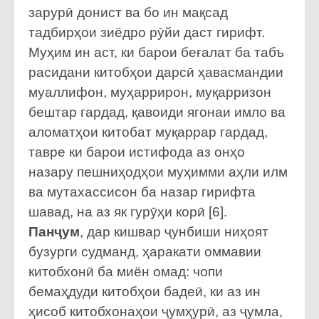
зарурӣ донист ва бо ин мақсад
тадбирҳои зиёдро рӯйи даст гирифт.
Муҳим ин аст, ки барои беғалат ба табъ
расидани китобҳои дарсӣ ҳавасмандии
муаллифон, муҳаррирон, муқарризон
бештар гардад, қавоиди ягонаи имло ва
аломатҳои китобат муқаррар гардад,
тавре ки барои истифода аз онҳо
назару пешниҳодҳои муҳимми аҳли илм
ва мутахассисон ба назар гирифта
шавад, на аз як гурӯҳи корӣ [6].
Панҷум
, дар кишвар ҷунбиши ниҳоят
бузурги судманд, ҳаракати оммавии
китобхонӣ ба миён омад: чопи
бемаҳдуди китобҳои бадеӣ, ки аз ин
ҳисоб китобхонаҳои ҷумҳурӣ, аз ҷумла,