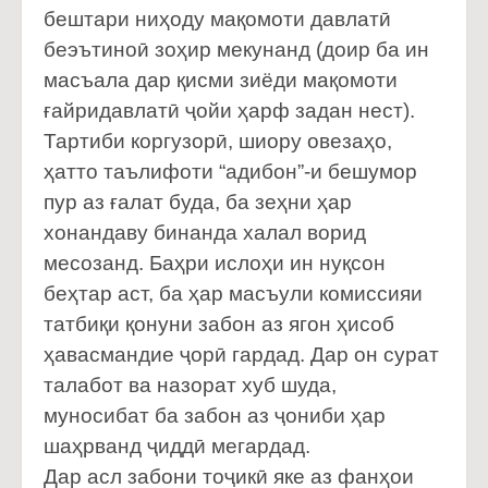
бештари ниҳоду мақомоти давлатӣ
беэътиноӣ зоҳир мекунанд (доир ба ин
масъала дар қисми зиёди мақомоти
ғайридавлатӣ ҷойи ҳарф задан нест).
Тартиби коргузорӣ, шиору овезаҳо,
ҳатто таълифоти “адибон”-и бешумор
пур аз ғалат буда, ба зеҳни ҳар
хонандаву бинанда халал ворид
месозанд. Баҳри ислоҳи ин нуқсон
беҳтар аст, ба ҳар масъули комиссияи
татбиқи қонуни забон аз ягон ҳисоб
ҳавасмандие ҷорӣ гардад. Дар он сурат
талабот ва назорат хуб шуда,
муносибат ба забон аз ҷониби ҳар
шаҳрванд ҷиддӣ мегардад.
Дар асл забони тоҷикӣ яке аз фанҳои