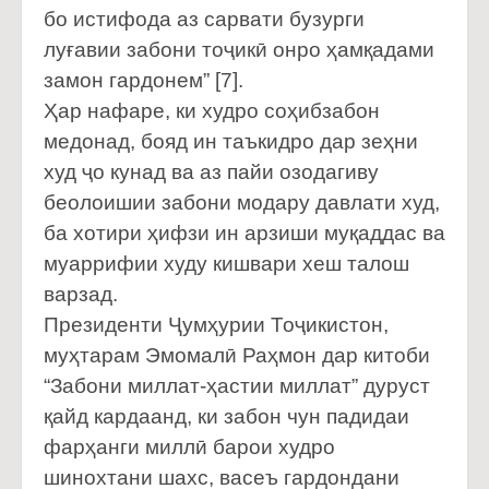
бо истифода аз сарвати бузурги
луғавии забони тоҷикӣ онро ҳамқадами
замон гардонем” [7].
Ҳар нафаре, ки худро соҳибзабон
медонад, бояд ин таъкидро дар зеҳни
худ ҷо кунад ва аз пайи озодагиву
беолоишии забони модару давлати худ,
ба хотири ҳифзи ин арзиши муқаддас ва
муаррифии худу кишвари хеш талош
варзад.
Президенти Ҷумҳурии Тоҷикистон,
муҳтарам Эмомалӣ Раҳмон дар китоби
“Забони миллат-ҳастии миллат” дуруст
қайд кардаанд, ки забон чун падидаи
фарҳанги миллӣ барои худро
шинохтани шахс, васеъ гардондани