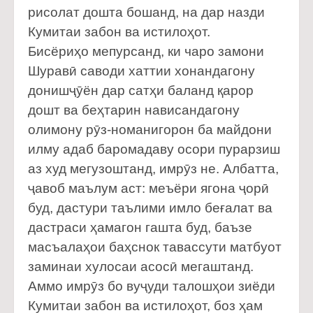
рисолат дошта бошанд, на дар назди
Кумитаи забон ва истилоҳот.
Бисёриҳо мепурсанд, ки чаро замони
Шуравӣ саводи хаттии хонандагону
донишҷӯён дар сатҳи баланд қарор
дошт ва беҳтарин нависандагону
олимону рӯз-номанигорон ба майдони
илму адаб баромадаву осори пурарзиш
аз худ мегузоштанд, имрӯз не. Албатта,
ҷавоб маълум аст: меъёри ягона ҷорӣ
буд, дастури таълими имло беғалат ва
дастраси ҳамагон гашта буд, баъзе
масъалаҳои баҳснок тавассути матбуот
заминаи хулосаи асосӣ мегаштанд.
Аммо имрӯз бо вуҷуди талошҳои зиёди
Кумитаи забон ва истилоҳот, боз ҳам