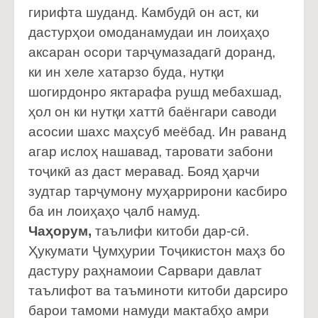
гирифта шуданд. Камбудӣ он аст, ки
дастурҳои омоданамудаи ин лоиҳаҳо
аксаран осори тарҷумазадагӣ доранд,
ки ин хеле хатарзо буда, нутқи
шогирдонро яктарафа рушд мебахшад,
ҳол он ки нутқи хаттӣ баёнгари саводи
асосии шахс маҳсуб меёбад. Ин раванд
агар ислоҳ нашавад, таровати забони
тоҷикӣ аз даст меравад. Бояд ҳарчи
зудтар тарҷумону муҳаррирони касбиро
ба ин лоиҳаҳо ҷалб намуд.
Чаҳорум,
таълифи китоби дар-сӣ.
Ҳукумати Ҷумҳурии Тоҷикистон маҳз бо
дастуру раҳнамоии Сарвари давлат
таълифот ва таъминоти китоби дарсиро
барои тамоми намуди мактабҳо амри