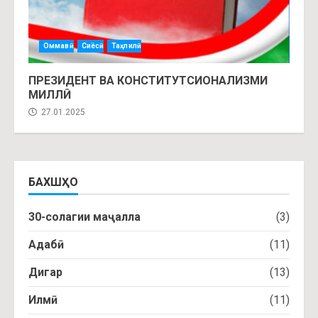
Оммавӣ
Сиёсӣ
Таҳлилӣ
ПРЕЗИДЕНТ ВА КОНСТИТУТСИОНАЛИЗМИ
МИЛЛӢ
27.01.2025
БАХШҲО
30-солагии маҷалла
(3)
Адабӣ
(11)
Дигар
(13)
Илмӣ
(11)