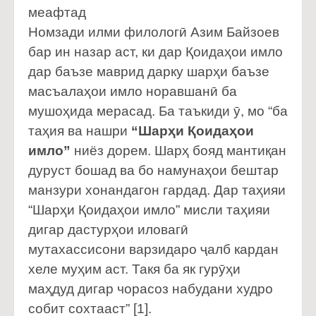
меафтад
Номзади илми филологӣ Азим Байзоев
бар ин назар аст, ки дар Қоидаҳои имло
дар баъзе маврид дарку шарҳи баъзе
масъалаҳои имло норавшанӣ ба
мушоҳида мерасад. Ба таъкиди ӯ, мо “ба
таҳия ва нашри
“Шарҳи Қоидаҳои
имло”
ниёз дорем. Шарҳ бояд мантиқан
дуруст бошад ва бо намунаҳои бештар
манзури хонандагон гардад. Дар таҳияи
“Шарҳи Қоидаҳои имло” мисли таҳияи
дигар дастурҳои иловагӣ
мутахассисони варзидаро ҷалб кардан
хеле муҳим аст. Такя ба як гурӯҳи
маҳдуд дигар чорасоз набудани худро
собит сохтааст” [1].