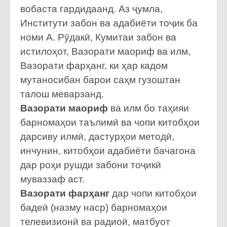
вобаста гардидаанд. Аз ҷумла,
Институти забон ва адабиёти тоҷик ба
номи А. Рӯдакӣ, Кумитаи забон ва
истилоҳот, Вазорати маориф ва илм,
Вазорати фарҳанг, ки ҳар кадом
мутаносибан барои саҳм гузоштан
талош меварзанд.
Вазорати маориф
ва илм бо таҳияи
барномаҳои таълимӣ ва чопи китобҳои
дарсиву илмӣ, дастурҳои методӣ,
инчунин, китобҳои адабиёти бачагона
дар роҳи рушди забони тоҷикӣ
муваззаф аст.
Вазорати фарҳанг
дар чопи китобҳои
бадеӣ (назму наср) барномаҳои
телевизионӣ ва радиоӣ, матбуот