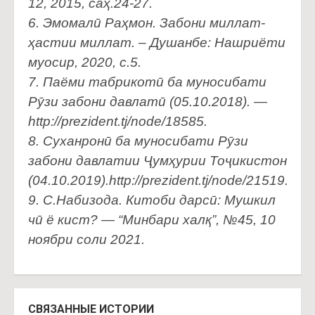
12, 2015, саҳ.24-27.
6. Эмомалӣ Раҳмон. Забони миллат-
ҳастии миллат. – Душанбе: Нашриёти
муосир, 2020, с.5.
7. Паёми табрикотӣ ба муносибати
Рӯзи забони давлатӣ (05.10.2018). —
http://prezident.tj/node/18585.
8. Суханронӣ ба муносибати Рӯзи
забони давлатии Ҷумҳурии Тоҷикистон
(04.10.2019).http://prezident.tj/node/21519.
9. С.Набизода. Китоби дарсӣ: Мушкил
чӣ ё кист? — “Минбари халқ”, №45, 10
ноябри соли 2021.
СВЯЗАННЫЕ ИСТОРИИ