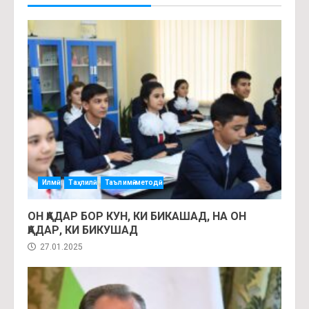
Илмӣ
Таҳлилӣ
Таълимӣ-методӣ
ОН ҚАДАР БОР КУН, КИ БИКАШАД, НА ОН
ҚАДАР, КИ БИКУШАД
27.01.2025