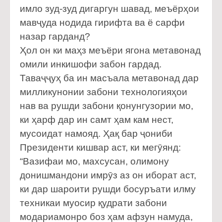
имло зуд-зуд дигаргун шавад, меъёрҳои
мавҷуда нодида гирифта ва ё сарфи
назар гарданд?
Ҳол он ки маҳз меъёри ягона метавонад
омили инкишофи забон гардад.
Таваҷҷуҳ ба ин масъала метавонад дар
милликунонии забони технологияҳои
нав ва рушди забони қонунгузории мо,
ки ҳарф дар ин самт ҳам кам нест,
мусоидат намояд. Ҳақ бар ҷониби
Президенти кишвар аст, ки мегӯянд:
“Вазифаи мо, махсусан, олимону
донишмандони имрӯз аз он иборат аст,
ки дар шароити рушди босуръати илму
техникаи муосир қудрати забони
модариамонро боз ҳам афзун намуда,