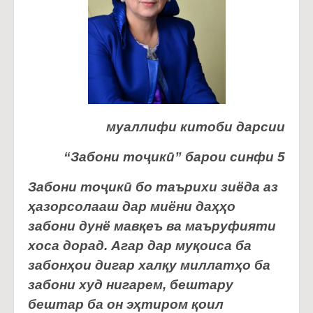
муаллифи китоби дарсии
“Забони тоҷикӣ” барои синфи 5
Забони тоҷикӣ бо таърихи зиёда аз
ҳазорсолааш дар миёни даҳҳо
забони дунё мавқеъ ва маъруфияти
хоса дорад. Агар дар муқоиса ба
забонҳои дигар халқу миллатҳо ба
забони худ нигарем, бештару
бештар ба он эҳтиром қоил