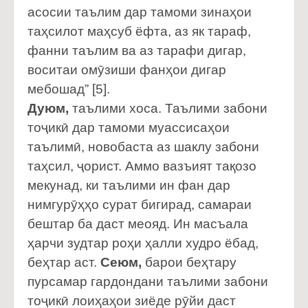
асосии таълим дар тамоми зинаҳои
таҳсилот маҳсуб ёфта, аз як тараф,
фанни таълим ва аз тарафи дигар,
воситаи омӯзиши фанҳои дигар
мебошад” [5].
Дуюм,
таълими хоса. Таълими забони
тоҷикӣ дар тамоми муассисаҳои
таълимӣ, новобаста аз шаклу забони
таҳсил, ҷорист. Аммо вазъият тақозо
мекунад, ки таълими ин фан дар
нимгурӯҳҳо сурат бигирад, самараи
бештар ба даст меояд. Ин масъала
ҳарчи зудтар роҳи ҳалли худро ёбад,
беҳтар аст.
Сеюм,
барои беҳтару
пурсамар гардондани таълими забони
тоҷикӣ лоиҳаҳои зиёде рӯйи даст