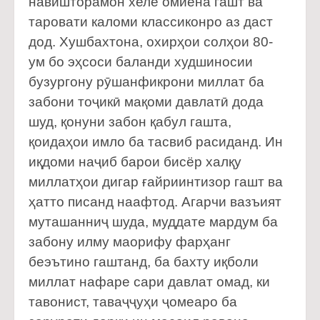
навишторамон хеле омиёна гашт ва
таровати каломи классиконро аз даст
дод. Хушбахтона, охирҳои солҳои 80-
ум бо эҳсоси баланди худшиносии
бузургону рӯшанфикрони миллат ба
забони тоҷикӣ мақоми давлатӣ дода
шуд, қонуни забон қабул гашта,
қоидаҳои имло ба тасвиб расиданд. Ин
иқдоми наҷиб барои бисёр халқу
миллатҳои дигар ғайриинтизор гашт ва
ҳатто писанд наафтод. Агарчи вазъият
муташанниҷ шуда, муддате мардум ба
забону илму маорифу фарҳанг
беэътино гаштанд, ба бахту иқболи
миллат нафаре сари давлат омад, ки
тавонист, таваҷҷуҳи ҷомеаро ба