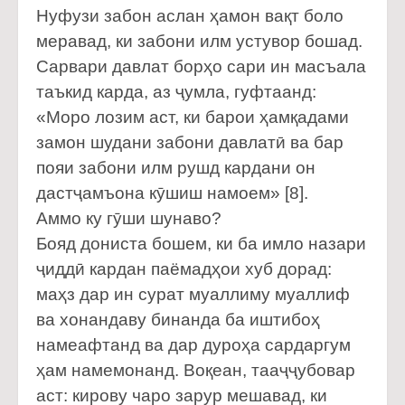
Нуфузи забон аслан ҳамон вақт боло
меравад, ки забони илм устувор бошад.
Сарвари давлат борҳо сари ин масъала
таъкид карда, аз ҷумла, гуфтаанд:
«Моро лозим аст, ки барои ҳамқадами
замон шудани забони давлатӣ ва бар
пояи забони илм рушд кардани он
дастҷамъона кӯшиш намоем» [8].
Аммо ку гӯши шунаво?
Бояд дониста бошем, ки ба имло назари
ҷиддӣ кардан паёмадҳои хуб дорад:
маҳз дар ин сурат муаллиму муаллиф
ва хонандаву бинанда ба иштибоҳ
намеафтанд ва дар дуроҳа сардаргум
ҳам намемонанд. Воқеан, тааҷҷубовар
аст: кирову чаро зарур мешавад, ки