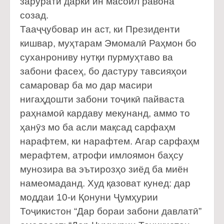
зарурати дарки ин масоил равона
созад.
Тааҷҷубовар ин аст, ки Президенти
кишвар, муҳтарам Эмомалӣ Раҳмон бо
суханрониву нутқи пурмуҳтаво ва
забони фасеҳ, бо дастуру тавсияҳои
самаровар ба мо дар масири
нигаҳдошти забони тоҷикӣ пайваста
раҳнамоӣ кардаву мекунанд, аммо то
ҳанӯз мо ба асли мақсад сарфаҳм
нарафтем, ки нарафтем. Агар сарфаҳм
мерафтем, атрофи имлоямон баҳсу
мунозира ва эътирозҳо зиёд ба миён
намеомаданд. Худ қазоват кунед: дар
моддаи 10-и Қонуни Ҷумҳурии
Тоҷикистон “Дар бораи забони давлатӣ”