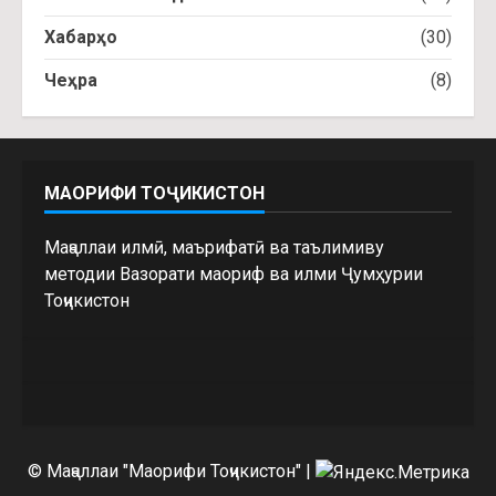
Хабарҳо
(30)
Чеҳра
(8)
МАОРИФИ ТОҶИКИСТОН
Маҷаллаи илмӣ, маърифатӣ ва таълимиву
методии Вазорати маориф ва илми Ҷумҳурии
Тоҷикистон
© Маҷаллаи "Маорифи Тоҷикистон"
|