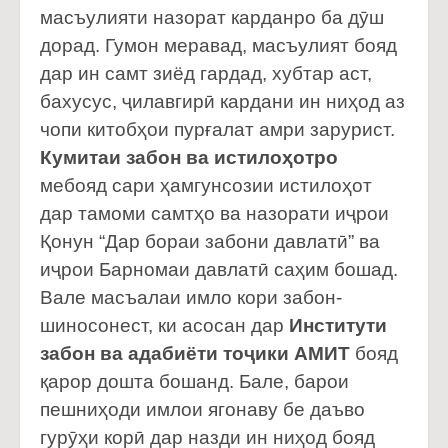
масъулияти назорат карданро ба дӯш
дорад. Гумон меравад, масъулият бояд
дар ин самт зиёд гардад, хубтар аст,
бахусус, ҷилавгирӣ кардани ин ниҳод аз
чопи китобҳои пурғалат амри зарурист.
Кумитаи забон ва истилоҳотро
мебояд сари ҳамгунсозии истилоҳот
дар тамоми самтҳо ва назорати иҷрои
Қонун “Дар бораи забони давлатӣ” ва
иҷрои Барномаи давлатӣ саҳим бошад.
Вале масъалаи имло кори забон-
шиносонест, ки асосан дар
Институти
забон ва адабиёти тоҷики АМИТ
бояд
қарор дошта бошанд. Бале, барои
пешниҳоди имлои ягонаву бе даъво
гурӯҳи корӣ дар назди ин ниҳод бояд