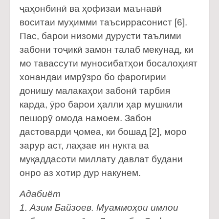
ҷаҳонбинӣ ва ҳофизаи маънавӣ
воситаи муҳимми таъсиррасонист [6].
Пас, барои низоми дурусти таълими
забони тоҷикӣ замон талаб мекунад, ки
мо тавассути муносибатҳои босалоҳият
хонандаи имрӯзро бо фарогирии
донишу малакаҳои забонӣ тарбия
карда, ӯро барои ҳалли ҳар мушкили
пешорӯ омода намоем. Забон
дастоварди ҷомеа, ки бошад [2], моро
зарур аст, лаҳзае ин нукта ва
муқаддасоти миллату давлат будани
онро аз хотир дур накунем.
Адабиёт
1. Азим Байзоев. Муаммоҳои имлои