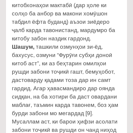
китобхонаҳои мактабӣ (дар ҳоле ки
солҳо ба анбор ва макони хомӯшон
табдил ёфта буданд) аъзои зиёдеро
ҷалб карда тавонистанд, мардумро ба
китобу забон наздик гардонд.
Шашум,
ташкили озмунҳои зи-ёд,
бахусус, озмуни “Фурӯғи субҳи доноӣ
китоб аст”, ки аз беҳтарин омилҳои
рушди забони тоҷикӣ гашт, бемуҳобот,
дастоварду қадами тоза дар ин самт
гардид. Агар ҳавасмандиро дар оянда
сидқан, на ба хотири ба даст овардани
маблағ, таъмин карда тавонем, боз ҳам
бурди забони мо мегардад [9].
Мусаллам аст, ки барои ҳифзи асолати
забони тоҷикӣ ва рушди он чанд ниҳод