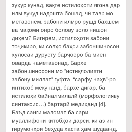
зуҳур кунад, вақте истилоҳоти ягона дар
илм вуҷуд надошта бошад, чӣ тавр мо
метавонем, забони илмро рушд бахшем
ва мақоми онро болову воло нишон
диҳем? Бигирем, истилоҳоти забони
тоҷикиро, ки солҳо баҳси забоншиносон
хулосаи дурусту барҷоеро ба миён
оварда наметавонад. Бархе
забоншиносони мо “истиқлолияти
забону миллат” гуфта, “сарфу наҳв”-ро
интихоб мекунанд, бархе дигар, ба
истилоҳи байналмилалӣ (морфологияву
синтаксис…) бартарӣ медиҳанд [4].
Баъд санги маломат ба сари
муаллифони китобҳои дарсӣ, ки аз ин
гирумонҳои беҳуда хаста ҳам шудаанд,