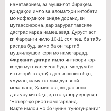
наметавонем, аз мушкилот бираҳем.
Қоидаҳои имло ва аломатҳои китобати
мо нофаҳмиҳои зиёде доранд, ки
мутаассифона, дар зарурат тавсияе
дастрас карда намешавад. Дуруст аст,
ки Фарҳанги имло 10-11 сол пеш ба табъ
расида буд, аммо ба он тартиб
мушкилкушои кори мо намегардад.
Фарҳанги дигари имло
интизори кор-
карди мутахассисон буда, мардум бо
интизорӣ то ҳанӯз дар чопи китобҳо,
умуман, илму таълим душворӣ
мекашанд. Ҳамин аст, ки дар чопи
дастуру китобҳо, ҳатто қарору қонунҳо
“меъёр”-ҳо риоя намегарданд.
Вақте имлои мо бо чунин “гуногунрангӣ”