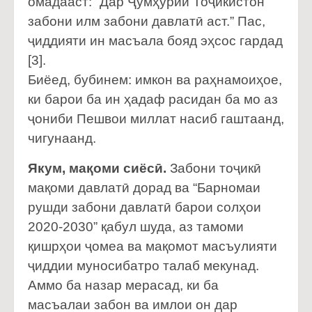
омадааст: “Дар Ҷумҳурии Тоҷикистон
забони илм забони давлатӣ аст.” Пас,
ҷиддияти ин масъала бояд эҳсос гардад
[3].
Биёед, бубинем: имкон ва раҳнамоиҳое,
ки барои ба ин ҳадаф расидан ба мо аз
ҷониби Пешвои миллат насиб гаштаанд,
чигунаанд.
Якум, мақоми сиёсӣ.
Забони тоҷикӣ
мақоми давлатӣ дорад ва “Барномаи
рушди забони давлатӣ барои солҳои
2020-2030” қабул шуда, аз тамоми
қишрҳои ҷомеа ва мақомот масъулияти
ҷиддии муносибатро талаб мекунад.
Аммо ба назар мерасад, ки ба
масъалаи забон ва имлои он дар