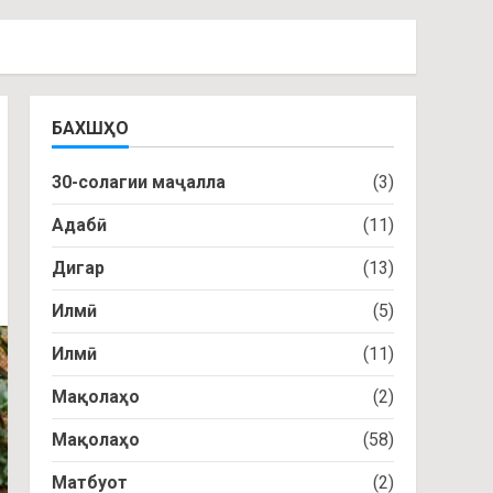
БАХШҲО
30-солагии маҷалла
(3)
Адабӣ
(11)
Дигар
(13)
Илмӣ
(5)
Илмӣ
(11)
Мақолаҳо
(2)
Мақолаҳо
(58)
Матбуот
(2)