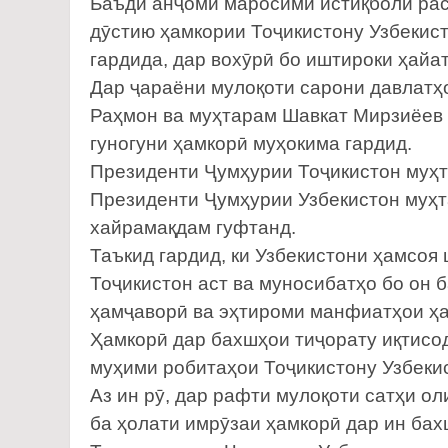
Баъди анҷоми маросими истиқболи ра
дӯстию ҳамкории Тоҷикистону Узбекист
гардида, дар вохӯрӣ бо иштироки ҳайа
Дар ҷараёни мулоқоти сарони давлатҳ
Раҳмон ва муҳтарам Шавкат Мирзиёев 
гуногуни ҳамкорӣ муҳокима гардид.
Президенти Ҷумҳурии Тоҷикистон муҳ
Президенти Ҷумҳурии Узбекистон муҳт
хайрамақдам гуфтанд.
Таъкид гардид, ки Узбекистони ҳамсоя
Тоҷикистон аст ва муносибатҳо бо он б
ҳамҷаворӣ ва эҳтироми манфиатҳои ҳа
Ҳамкорӣ дар бахшҳои тиҷорату иқтисод
муҳими робитаҳои Тоҷикистону Узбеки
Аз ин рӯ, дар рафти мулоқоти сатҳи о
ба ҳолати имрӯзаи ҳамкорӣ дар ин ба