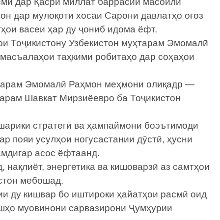
смӣ дар Қасри миллат баррасии масоили
он дар мулоқоти хосаи Сарони давлатҳо оғоз
тҳои васеи ҳар ду ҷониб идома ёфт.
ои Тоҷикистону Узбекистон муҳтарам Эмомалӣ
масъалаҳои таҳкими робитаҳо дар соҳаҳои
тарам Эмомалӣ Раҳмон меҳмони олиқадр —
арам Шавкат Мирзиёевро ба Тоҷикистон
 шарики стратегӣ ва ҳампаймони боэътимоди
ар пояи усулҳои ногусастании дӯстӣ, ҳусни
мдигар асос ёфтаанд.
, нақлиёт, энергетика ва кишоварзӣ аз самтҳои
стон мебошад.
лии ду кишвар бо иштироки ҳайатҳои расмӣ оид
хшҳо муовинони сарвазирони Ҷумҳурии