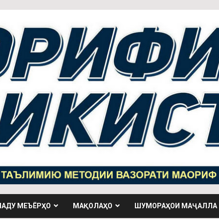
НАДУ МЕЪЁРҲО
МАҚОЛАҲО
ШУМОРАҲОИ МАҶАЛЛА