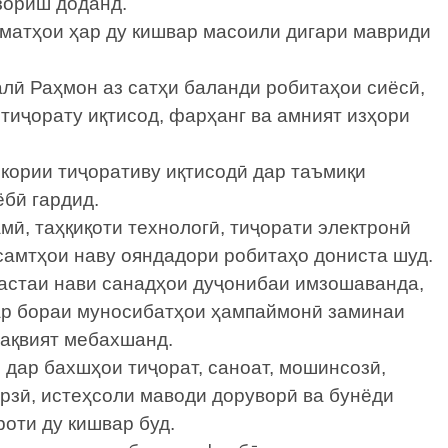
зориш доданд.
матҳои ҳар ду кишвар масоили дигари мавриди
ӣ Раҳмон аз сатҳи баланди робитаҳои сиёсӣ,
тиҷорату иқтисод, фарҳанг ва амният изҳори
кории тиҷоративу иқтисодӣ дар таъмиқи
бӣ гардид.
мӣ, таҳқиқоти технологӣ, тиҷорати электронӣ
самтҳои наву ояндадори робитаҳо дониста шуд.
бастаи нави санадҳои дуҷонибаи имзошаванда,
ар бораи муносибатҳои ҳампаймонӣ заминаи
тақвият мебахшанд.
дар бахшҳои тиҷорат, саноат, мошинсозӣ,
рзӣ, истеҳсоли маводи доруворӣ ва бунёди
роти ду кишвар буд.