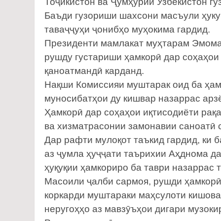
Тоҷикистон ва Ҷумҳурии Узбекистон гу
Баъди гузориши шахсони масъули ҳуку
таваҷҷуҳи ҷонибҳо муҳокима гардид.
Президенти мамлакат муҳтарам Эмомал
рушду густариши ҳамкорӣ дар соҳаҳои 
қаноатмандӣ карданд.
Нақши Комиссияи муштарак оид ба ҳам
муносибатҳои ду кишвар назаррас арзё
Ҳамкорӣ дар соҳаҳои иқтисодиёти рақа
ва хизматрасонии замонавии саноатӣ 
Дар рафти мулоқот таъкид гардид, ки 
аз ҷумла ҳуҷҷати таърихии Аҳднома д
ҳуқуқии ҳамкориро ба таври назаррас 
Масоили ҷалби сармоя, рушди ҳамкорӣ 
коркарди муштараки маҳсулоти кишова
неругоҳҳо аз мавзӯъҳои дигари музоки