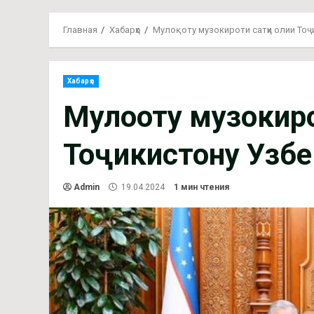
Главная
Хабарҳо
Мулоқоту музокироти сатҳи олии Тоҷ
Хабарҳо
Мулоқоту музокир
Тоҷикистону Узбе
Admin
19.04.2024
1 мин чтения