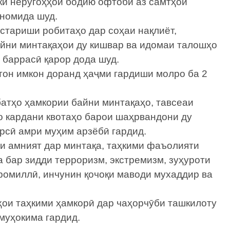
и неругоҳҳои бодию офтобӣ аз самтҳои
 номида шуд.
стариши робитаҳо дар соҳаи нақлиёт,
айни минтақаҳои ду кишвар ва идомаи талошҳо
 баррасӣ қарор дода шуд.
стон имкон доранд ҳаҷми гардиши молро ба 2
атҳо ҳамкории байни минтақаҳо, тавсеаи
о кардани квотаҳо барои шаҳрвандони ду
рсӣ амри муҳим арзёбӣ гардид.
 амният дар минтақа, таҳкими фаъолияти
 бар зидди терроризм, экстремизм, зуҳуроти
ромиллӣ, инчунин қочоқи маводи мухаддир ва
ои таҳкими ҳамкорӣ дар чаҳорчӯби ташкилоту
муҳокима гардид.