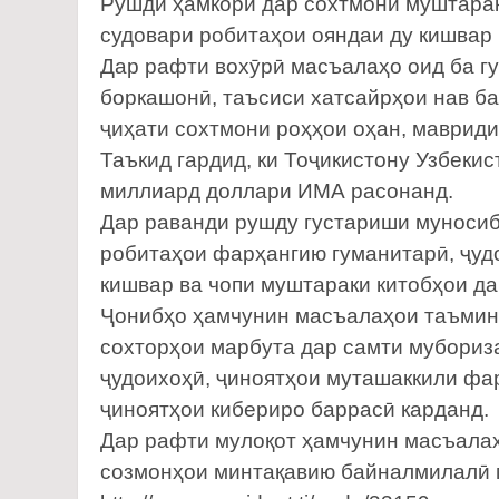
Рушди ҳамкорӣ дар сохтмони муштарак
судовари робитаҳои ояндаи ду кишвар
Дар рафти вохӯрӣ масъалаҳо оид ба гу
боркашонӣ, таъсиси хатсайрҳои нав б
ҷиҳати сохтмони роҳҳои оҳан, мавриди
Таъкид гардид, ки Тоҷикистону Узбеки
миллиард доллари ИМА расонанд.
Дар раванди рушду густариши муносиб
робитаҳои фарҳангию гуманитарӣ, ҷуд
кишвар ва чопи муштараки китобҳои да
Ҷонибҳо ҳамчунин масъалаҳои таъмини
сохторҳои марбута дар самти мубориза
ҷудоихоҳӣ, ҷиноятҳои муташаккили фа
ҷиноятҳои кибериро баррасӣ карданд.
Дар рафти мулоқот ҳамчунин масъалаҳ
созмонҳои минтақавию байналмилалӣ 