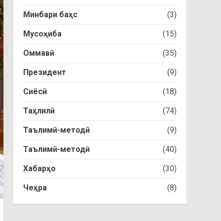
Минбари баҳс
(3)
Мусоҳиба
(15)
Оммавӣ
(35)
Президент
(9)
Сиёсӣ
(18)
Таҳлилӣ
(74)
Таълимӣ-методӣ
(9)
Таълимӣ-методӣ
(40)
Хабарҳо
(30)
Чеҳра
(8)