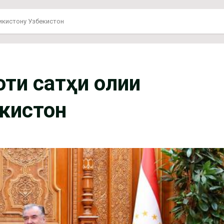
икистону Узбекистон
оти сатҳи олии
кистон