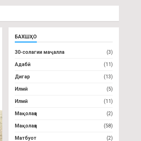
БАХШҲО
30-солагии маҷалла
(3)
Адабӣ
(11)
Дигар
(13)
Илмӣ
(5)
Илмӣ
(11)
Мақолаҳо
(2)
Мақолаҳо
(58)
Матбуот
(2)