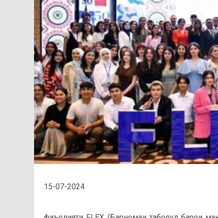
15-07-2024
фаъолияти FLEX (Барномаи табодул барои ма