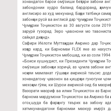
хонандагон барои омӯзиши беҳтари забони анг
забондонии худро баланд бардоранд, ҳамчун
англисиро аз худ мекунанд. Баҳри татбиқи са
забонҳои русӣ ва англисӣ дар Ҷумҳурии Тоҷикис
Ҷумҳурии Тоҷикистон аз 30 августи соли 201
зарурӣ гузорад. Зеро ҷавонони мо тавонист
сайқал диҳанд».
Сафири Иёлоти Муттаҳидаи Амрико дар Тоҷик
изҳор кард, ки Барномаи FLEX яке аз нахус
Ҷумҳурии Тоҷикистон мебошад, ки аз соли 1994
«Боиси хушнудист, ки Президенти Ҷумҳурии То
омӯзиши забонҳои хориҷӣ, аз ҷумла забони ан
ноҳияи мамлакат гӯшаҳои амрикоӣ таъсис дода
хонандагону ҷавонон ва қишрҳои гуногуни ҷо
мехоҳам гӯям, ки Шурои амрикоӣ оид ба маори
Вазорати маориф ва илми Тоҷикистон аз Барн
барнома мардумони Тоҷикистон ва Амрико ба ҳ
огоҳ шуда ба фарҳангу таърих ва забону ад
хатмкунандагони барномаи мазкур имрӯз д