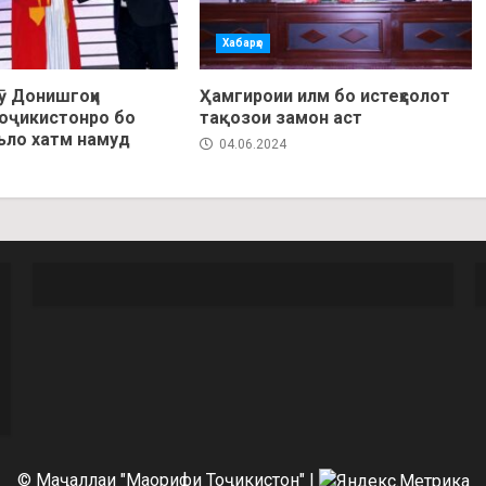
Хабарҳо
ӯ Донишгоҳи
Ҳамгироии илм бо истеҳсолот
Тоҷикистонро бо
тақозои замон аст
ъло хатм намуд
04.06.2024
© Маҷаллаи "Маорифи Тоҷикистон"
|