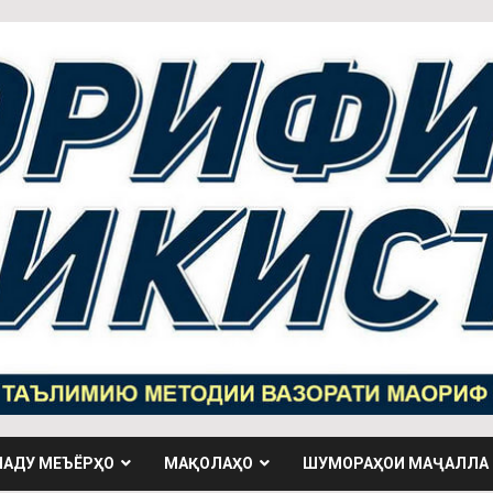
НАДУ МЕЪЁРҲО
МАҚОЛАҲО
ШУМОРАҲОИ МАҶАЛЛА