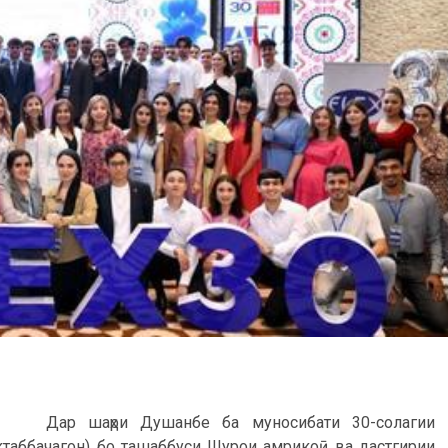
Дар шаҳри Душанбе ба муносибати 30-солагии
ктаббачагон) бо ташаббуси Шурои амрикоӣ ва дастгирии