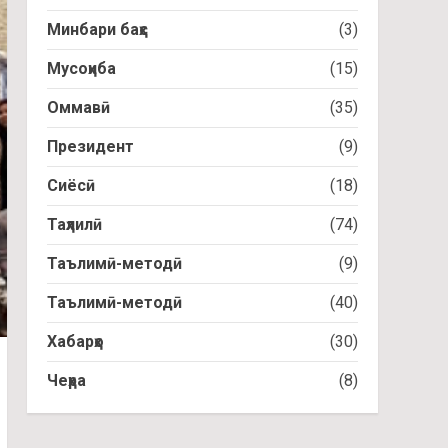
Минбари баҳс
(3)
Мусоҳиба
(15)
Оммавӣ
(35)
Президент
(9)
Сиёсӣ
(18)
Таҳлилӣ
(74)
Таълимӣ-методӣ
(9)
Таълимӣ-методӣ
(40)
Хабарҳо
(30)
Чеҳра
(8)