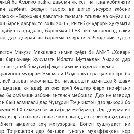
лисӣ ба Амрико рафта давоми як сол на танҳо қобилияти
ин адабиёт, фарҳанг, таърих ва дигар унсурҳои забони
мараноки «Барномаи давлатии такмили таълим ва омӯзиши
тон барои давраи то соли 2030», ки тибқи қарори Ҳукумати
9 қабул гардидааст, барномаи FLEX низ метавонад саҳми
анд дар доираи ин барнома маҳорати забондонии худро
истон Мануэл Микаллер зимни суҳбат ба АМИТ «Ховар»
тин барномаҳои Ҳукумати Иёлоти Муттаҳидаи Амрико дар
 то ин ҷониб бомуваффақият амалӣ шуда истодааст.
ҷикистон муҳтарам Эмомалӣ Раҳмон ҳамвора ҷавононро ба
глисӣ даъват мекунанд. Бо назардошти ҳамин дар 8 шаҳру
 шуданд, ки ҳадаф аз онҳо ҳарчӣ бештар фаро гирифтани
меа ба омӯзиши забони англисӣ мебошад. Дар ин маврид
фи байналмилалӣ дар Ҷумҳурии Тоҷикистон дар ҳамкорӣ бо
омаи FLEX самаранок истифода мебаранд. Дар доираи ин
амдигар аз наздик шинос мешаванд, аз арзишҳои ҳамдигар
абиёти ҳамдигар арҷ мегузоранд. Боиси хушнудист, ки
ар Тоҷикистон дар бахшҳои гуногун муваффақона кор