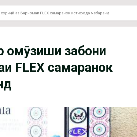
 хориҷӣ аз Барномаи FLEX самаранок истифода мебаранд
ар омӯзиши забони
аи FLEX самаранок
нд