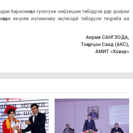
андаи барномаҳои гуногуни омӯзишии табодулӣ дар доираи
иҳаҳои якҷояи иҷтимоиву иқтисодӣ табодули таҷриба ва
Акрам САНГЗОДА,
Тоҳирҷон Саид (АКС),
АМИТ «Ховар»