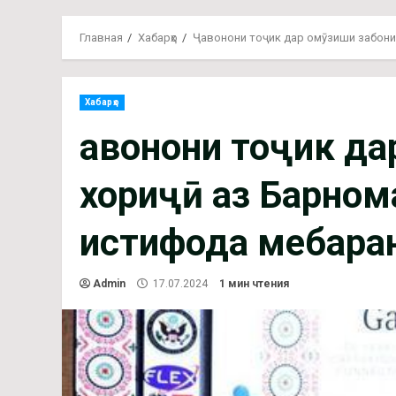
Главная
Хабарҳо
Ҷавонони тоҷик дар омӯзиши забони
Хабарҳо
Ҷавонони тоҷик д
хориҷӣ аз Барном
истифода мебара
Admin
17.07.2024
1 мин чтения