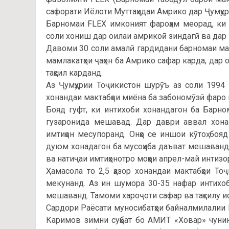
сафорати Иёлоти Муттаҳидаи Амрико дар Ҷумҳур
Барномаи FLEX имконият фароҳам меорад, ки
соли хониш дар оилаи амрикоӣ зиндагӣ ва дар 
Давоми 30 соли амалӣ гардидани барномаи маз
мамлакатҳои ҷаҳон ба Амрико сафар карда, дар
таҳсил карданд.
Аз Ҷумҳурии Тоҷикистон шурӯъ аз соли 1994
хонандаи мактабҳои миёна ба забономӯзӣ фаро
Бояд гуфт, ки интихоби хонандагон ба Барном
гузаронида мешавад. Дар даври аввал хонан
имтиҳон месупоранд. Онҳо се иншои кӯтоҳ боя
дуюм хонадагон ба мусоҳиба даъват мешаван
ва натиҷаи имтиҳонотро моҳҳои апрел-май интиз
Ҳамасола то 2,5 ҳазор хонандаи мактабҳои 
мекунанд. Аз ин шумора 30-35 нафар интихоб
мешаванд. Тамоми хароҷоти сафар ва таҳсилу 
Сардори Раёсати муносибатҳои байналмилалии
Каримов зимни суҳбат бо АМИТ «Ховар» чунин