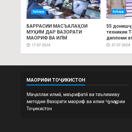
Хабарҳо
Хабарҳо
БАРРАСИИ МАСЪАЛАҲОИ
55 донишҷ
МУҲИМ ДАР ВАЗОРАТИ
техникии 
МАОРИФ ВА ИЛМ
дипломи а
17.07.2024
07.07.2024
МАОРИФИ ТОҶИКИСТОН
Маҷаллаи илмӣ, маърифатӣ ва таълимиву
методии Вазорати маориф ва илми Ҷумҳурии
Тоҷикистон