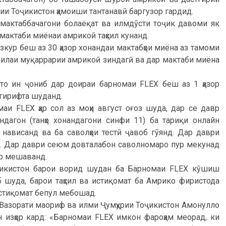
ии Тоҷикистон ҳамоиши тантанавӣ баргузор гардид.
 мактаббачагони болаёқат ва илмдӯсти тоҷик давоми як
мактаби миёнаи амрикоӣ таҳсил кунанд.
кур беш аз 30 ҳазор хонандаи мактабҳои миёна аз тамоми
 оилаи муқаррарии амрикоӣ зиндагӣ ва дар мактаби миёна
 то ин ҷониб дар доираи барномаи FLEX беш аз 1 ҳазор
 гирифта шуданд.
аи FLEX ҳар сол аз моҳи август оғоз шуда, дар се давр
дагон (танҳо хонандагони синфи 11) ба тариқи онлайн
д нависанд ва ба саволҳои тестӣ ҷавоб гӯянд. Дар даври
д. Дар даври сеюм довталабон саволномаро пур мекунад
ор мешаванд.
Тоҷикистон барои ворид шудан ба Барномаи FLEX кӯшиш
 шуда, барои таҳсил ва истиқомат ба Амрико фиристода
истиқомат бепул мебошад.
 Вазорати маориф ва илми Ҷумҳурии Тоҷикистон Амонулло
 изҳор кард: «Барномаи FLEX имкон фароҳам меорад, ки