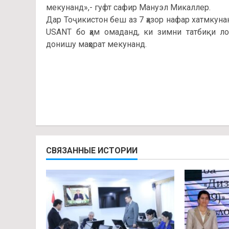
мекунанд»,- гуфт сафир Мануэл Микаллер.
Дар Тоҷикистон беш аз 7 ҳазор нафар хатмкун
USANT бо ҳам омаданд, ки зимни татбиқи ло
донишу маҳорат мекунанд.
СВЯЗАННЫЕ ИСТОРИИ