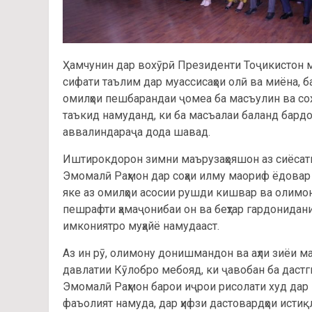
Ҳамчунин дар вохӯрӣ Президенти Тоҷикистон му
сифати таълим дар муассисаҳои олӣ ва миёна, б
омилҳои пешбарандаи ҷомеа ба масъулин ва сох
таъкид намуданд, ки ба масъалаи баланд бардош
аввалиндараҷа дода шавад.
Иштирокдорон зимни маърузаҳояшон аз сиёсат
Эмомалӣ Раҳмон дар соҳаи илму маориф ёдовар
яке аз омилҳои асосии рушди кишвар ва олимон
пешрафти ҳамаҷонибаи он ва беҳтар гардонидан
имкониятро муҳайё намудааст.
Аз ин рӯ, олимону донишмандон ва аҳли зиёи 
давлатии Кӯлобро мебояд, ки ҷавобан ба дастг
Эмомалӣ Раҳмон барои иҷрои рисолати худ дар 
фаъолият намуда, дар ҳифзи дастовардҳои истиқ