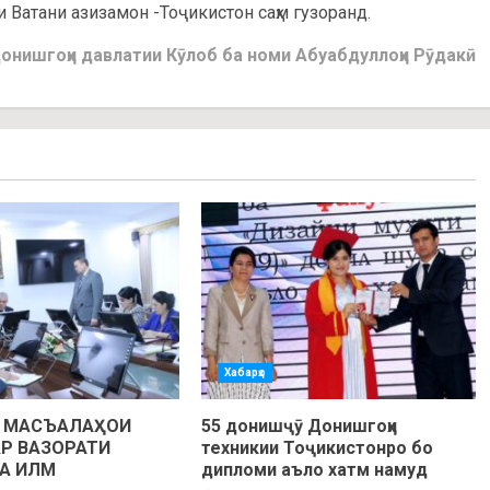
 Ватани азизамон -Тоҷикистон саҳм гузоранд.
онишгоҳи давлатии Кӯлоб ба номи Абуабдуллоҳи Рӯдакӣ
Хабарҳо
И МАСЪАЛАҲОИ
55 донишҷӯ Донишгоҳи
Р ВАЗОРАТИ
техникии Тоҷикистонро бо
А ИЛМ
дипломи аъло хатм намуд