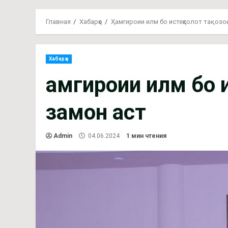
Главная
Хабарҳо
Ҳамгироии илм бо истеҳсолот тақозо
Хабарҳо
Ҳамгироии илм бо
замон аст
Admin
04.06.2024
1 мин чтения