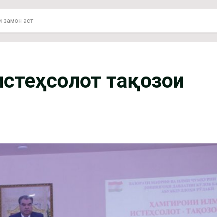
и замон аст
 истеҳсолот тақозои