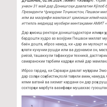
ДУШАНБЕ, 02.06.2024. /АМИТ «Ховар»/.
«Ҳамг
унвон 31 май дар Донишгоҳи давлатии Кӯлоб 
Президенти Ҷумҳурии Тоҷикистон, Пешвои ми
илм ва маорифи мамлакат ҳамоиши илмӣ-назар
иттилоъ медиҳад мухбири минтақавии АМИТ «
Дар ҳамоиш ректори донишгоҳ, доктори илмҳои 
бардошти худро аз вохӯрии Пешвои миллат муҳ
баён дошта, иброз намуд, ки «дар ин мулоқот н
ҳолати кунунии рушди илм ва дурнамои он, масъ
риёзӣ, ташаккули тафаккури техникӣ, дастгирии
самаранокии тарбияи кадрҳои илмӣ дар мамлак
Иброз гардид, ки Сарвари давлат муҳтарам Эмо
дар солҳои соҳибистиқлолӣ таҳлили амиқ намуда,
илми ватанӣ ва хизмат кардани он дар роҳи ру
сохторҳои марбута вазифаҳои мушаххас гузошта