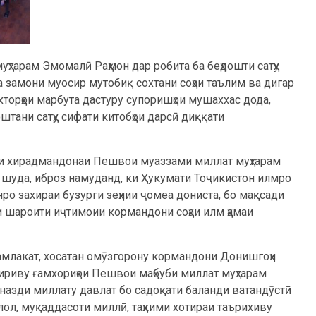
ҳтарам Эмомалӣ Раҳмон дар робита ба беҳдошти сатҳу
а замони муосир мутобиқ сохтани соҳаи таълим ва дигар
торҳои марбута дастуру супоришҳои мушаххас дода,
тани сатҳу сифати китобҳои дарсӣ диққати
и хирадмандонаи Пешвои муаззами миллат муҳтарам
 шуда, иброз намуданд, ки Ҳукумати Тоҷикистон илмро
ро захираи бузурги зеҳнии ҷомеа дониста, бо мақсади
и шароити иҷтимоии кормандони соҳаи илм ҳамаи
мамлакат, хосатан омӯзгорону кормандони Донишгоҳи
ириву ғамхориҳои Пешвои маҳбуби миллат муҳтарам
назди миллату давлат бо садоқати баланди ватандӯстӣ
лол, муқаддасоти миллӣ, таҳкими хотираи таърихиву