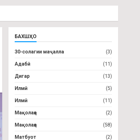
БАХШҲО
30-солагии маҷалла
(3)
Адабӣ
(11)
Дигар
(13)
Илмӣ
(5)
Илмӣ
(11)
Мақолаҳо
(2)
Мақолаҳо
(58)
Матбуот
(2)