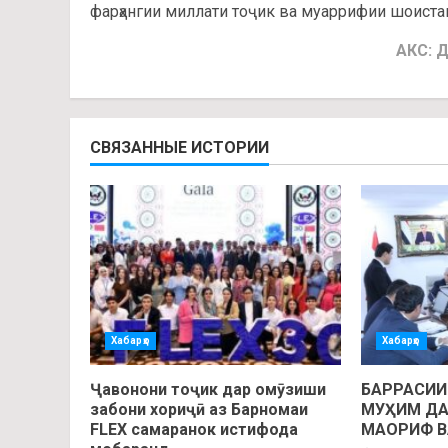
фарҳангии миллати тоҷик ва муаррифии шоистаи
АКС: Д
СВЯЗАННЫЕ ИСТОРИИ
Хабарҳо
Хабарҳо
Ҷавонони тоҷик дар омӯзиши
БАРРАСИ
забони хориҷӣ аз Барномаи
МУҲИМ ДА
FLEX самаранок истифода
МАОРИФ В