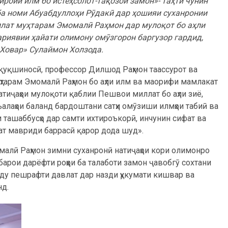
ироии илм бо истеҳсолот-тақозои замон»- таҳти чунин
ба номи Абуабдуллоҳи Рӯдакӣ дар ҳошияи суханронии
ллат муҳтарам Эмомалӣ Раҳмон дар мулоқот бо аҳли
иявии ҳайати олимону омӯзгорон баргузор гардид,
Ховар» Сулаймон Холзода.
ҳуқуқшиносӣ, профессор Дилшод Раҳмон таассурот ва
тарам Эмомалӣ Раҳмон бо аҳли илм ва маорифи мамлакат
атиҷаҳои мулоқоти қаблии Пешвои миллат бо аҳли зиё,
алаҳои баланд бардоштани сатҳи омӯзиши илмҳои табиӣ ва
 ташаббусҳо дар самти ихтироъкорӣ, инчунин сифат ва
ат мавриди баррасӣ қарор дода шуд».
малӣ Раҳмон зимни суханронӣ натиҷаҳои кори олимонро
 барои дарёфти роҳҳои ба талаботи замон ҷавобгӯ сохтани
шду пешрафти давлат дар назди ҳукумати кишвар ва
нд.