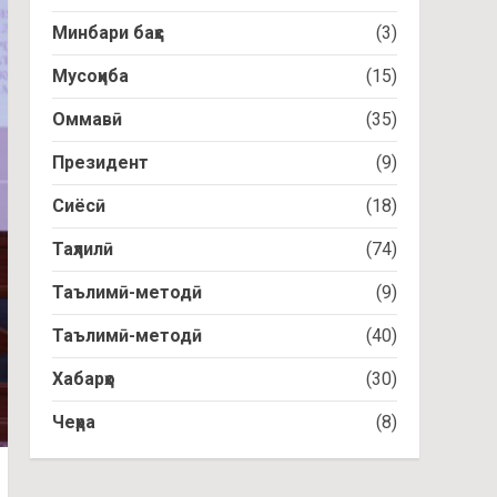
Минбари баҳс
(3)
Мусоҳиба
(15)
Оммавӣ
(35)
Президент
(9)
Сиёсӣ
(18)
Таҳлилӣ
(74)
Таълимӣ-методӣ
(9)
Таълимӣ-методӣ
(40)
Хабарҳо
(30)
Чеҳра
(8)