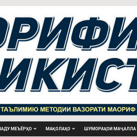
НАДУ МЕЪЁРҲО
МАҚОЛАҲО
ШУМОРАҲОИ МАҶАЛЛА