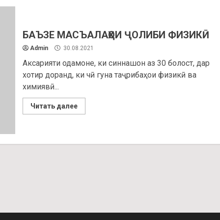
БАЪЗЕ МАСЪАЛАҲОИ ҶОЛИБИ ФИЗИКӢ
Admin
30.08.2021
Аксарияти одамоне, ки синнашон аз 30 болост, дар
хотир доранд, ки чӣ гуна таҷрибаҳои физикӣ ва
химиявӣ...
Читать далее