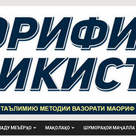
НАДУ МЕЪЁРҲО
МАҚОЛАҲО
ШУМОРАҲОИ МАҶАЛЛА