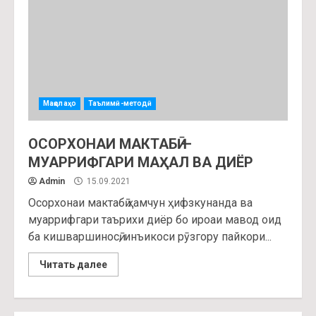
Мақолаҳо
Таълимӣ-методӣ
ОСОРХОНАИ МАКТАБӢ —
МУАРРИФГАРИ МАҲАЛ ВА ДИЁР
Admin
15.09.2021
Осорхонаи мактабӣ ҳамчун ҳифзкунанда ва
муаррифгари таърихи диёр бо ироаи мавод оид
ба кишваршиносӣ, инъикоси рӯзгору пайкори...
Читать далее