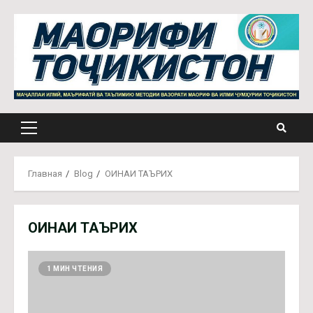
Перейти
к
содержимому
Основное
меню
Главная
Blog
ОИНАИ ТАЪРИХ
ОИНАИ ТАЪРИХ
1 МИН ЧТЕНИЯ