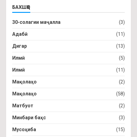
БАХШҲО
30-солагии маҷалла
(3)
Адабӣ
(11)
Дигар
(13)
Илмӣ
(5)
Илмӣ
(11)
Мақолаҳо
(2)
Мақолаҳо
(58)
Матбуот
(2)
Минбари баҳс
(3)
Мусоҳиба
(15)