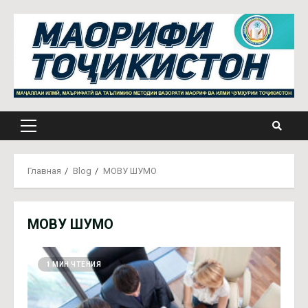
Перейти
к
содержимому
Основное
меню
Главная
Blog
МОВУ ШУМО
МОВУ ШУМО
1 МИН ЧТЕНИЯ