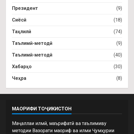
Президент
(9)
Сиёсӣ
(18)
Таҳлилӣ
(74)
Таълимӣ-методӣ
(9)
Таълимӣ-методӣ
(40)
Хабарҳо
(30)
Чеҳра
(8)
МАОРИФИ ТОҶИКИСТОН
Маҷаллаи илмӣ, маърифатӣ ва таълимиву
методии Вазорати маориф ва илми Ҷумҳурии