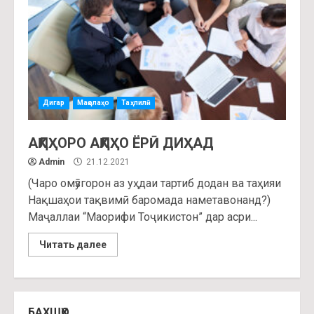
Дигар
Мақолаҳо
Таҳлилӣ
АҚЛҲОРО АҚЛҲО ЁРӢ ДИҲАД
Admin
21.12.2021
(Чаро омӯзгорон аз уҳдаи тартиб додан ва таҳияи
Нақшаҳои тақвимӣ баромада наметавонанд?)
Маҷаллаи “Маорифи Тоҷикистон” дар асри...
Читать далее
БАХШҲО