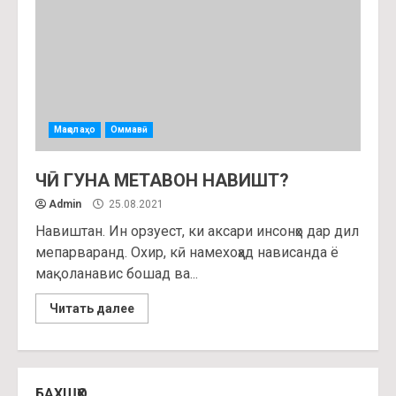
Мақолаҳо
Оммавӣ
ЧӢ ГУНА МЕТАВОН НАВИШТ?
Admin
25.08.2021
Навиштан. Ин орзуест, ки аксари инсонҳо дар дил
мепарваранд. Охир, кӣ намехоҳад нависанда ё
мақоланавис бошад ва...
Читать далее
БАХШҲО