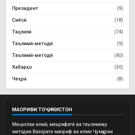
Президент
(9)
Сиёсӣ
(18)
Таҳлилӣ
(74)
Таълимӣ-методӣ
(9)
Таълимӣ-методӣ
(40)
Хабарҳо
(30)
Чеҳра
(8)
МАОРИФИ ТОҶИКИСТОН
Маҷаллаи илмӣ, маърифатӣ ва таълимиву
методии Вазорати маориф ва илми Ҷумҳурии