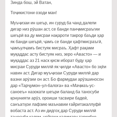
Зинда бош, эй Ватан,
Тоҷикистони озоди ман!
Муъҷизаи ин шеър, ин суруд ба чанд далели
дигар низ рӯшан аст, се банди панҷмисраъгии
шеърӣ ва ду мисраи нақароти такрор баъди ҳар
як банди шеърӣ, ҷамъ се банди ҳафтмисраъгӣ,
ҷамъулҷамъ бистуяк мисраъ. Ҳафт рақами
муқаддас асту бистуяк низ, зеро «Авасто» — и
муқаддас аз 21 наск қисм иборат буду ҳар
мисраи Суруди миллӣ як ҷилди «Авасто» бо эҳёи
навин аст. Дигар муъҷизаи Суруди миллӣ дар
вазни арӯзии он аст. Бо фармудаи арӯзшиносон
дар «Тарҷумон–ул-балоға» ва «Маҷмаъ-ус-
саноеъ» назокати шеъри баланд ба таносуби
қонунияти арӯз, ороиши тасвири бадеӣ,
санъатҳои лафзию маънавии ғайритакаллуфӣ
вобаста аст. Аз ин дидгоҳ дар Суруди миллӣ
таносуби калом, ҷойгоҳи калимаву таркибҳо