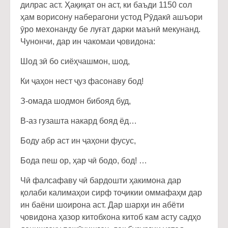
дилрас аст. Ҳақиқат он аст, ки баъди 1150 сол
ҳам ворисону наберагони устод Рӯдакӣ ашъори
ӯро мехонанду бе луғат дарки маънӣ мекунанд.
Чунончи, дар ин чакомаи ҷовидона:
Шод зӣ бо сиёҳчашмон, шод,
Ки ҷаҳон нест ҷуз фасонаву бод!
З-омада шодмон бибояд буд,
В-аз гузашта накард бояд ёд…
Боду абр аст ин ҷаҳони фусус,
Бода пеш ор, ҳар чӣ бодо, бод! …
Чӣ фалсафаву чӣ бардошти ҳакимона дар
қолаби калимаҳои сирф тоҷикии оммафаҳм дар
ин баёни шоирона аст. Дар шарҳи ин абёти
ҷовидона ҳазор китобхона китоб кам асту садҳо