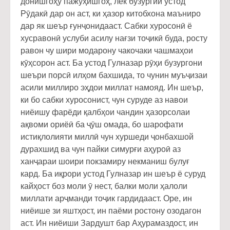
донишгоҳу пажӯҳишгоҳ, лек бузургии устод
Рӯдакӣ дар он аст, ки ҳазор китобхона маъниро
дар як шеър ғунҷонидааст. Сабки хуросонӣ ё
хусравонӣ услуби асилу нағзи тоҷикӣ буда, росту
равон чу шири модарону чакочаки чашмаҳои
кӯҳсорон аст. Ба устод Гулназар рӯҳи бузургони
шеъри порсӣ илҳом бахшида, то чунин муъҷизаи
асили миллиро эҳдои миллат намояд. Ин шеър,
ки бо сабки хуросонист, чун суруде аз навои
ниёишу фарёди қалбҳои чандин ҳазорсолаи
ақвоми ориёӣ ба ҷӯш омада, бо шарофати
истиқлолияти миллӣ чун хуршеди ҷонбахшой
дурахшид ва чун пайки симурғи аҳуроӣ аз
ханҷараи шоири покзамиру некманиш булуғ
кард. Ба иқрори устод Гулназар ин шеър ё суруд
кайҳост боз моли ӯ нест, балки моли ҳалоли
миллати арҷманди тоҷик гардидааст. Оре, ин
ниёише зи яштҳост, ин паёми ростону озодагон
аст. Ин ниёиши Зардушт бар Аҳурамаздост, ин