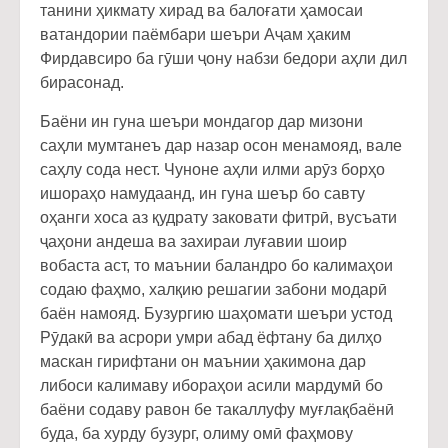
танини ҳикмату хирад ва балоғати ҳамосаи
ватандории паёмбари шеъри Аҷам ҳаким
Фирдавсиро ба гӯши ҷону набзи бедори аҳли дил
бирасонад.
Баёни ин гуна шеъри мондагор дар мизони
саҳли мумтанеъ дар назар осон менамояд, вале
саҳлу сода нест. Чуноне аҳли илми арӯз борҳо
ишораҳо намудаанд, ин гуна шеър бо савту
оҳанги хоса аз қудрату заковати фитрӣ, вусъати
ҷаҳони андеша ва захираи луғавии шоир
вобаста аст, то маънии баландро бо калимаҳои
содаю фаҳмо, халқию решагии забони модарӣ
баён намояд. Бузургию шаҳомати шеъри устод
Рӯдакӣ ва асрори умри абад ёфтану ба дилҳо
маскан гирифтани он маънии ҳакимона дар
либоси калимаву ибораҳои асили мардумӣ бо
баёни содаву равон бе такаллуфу муғлақбаёнӣ
буда, ба хурду бузург, олиму омӣ фаҳмову