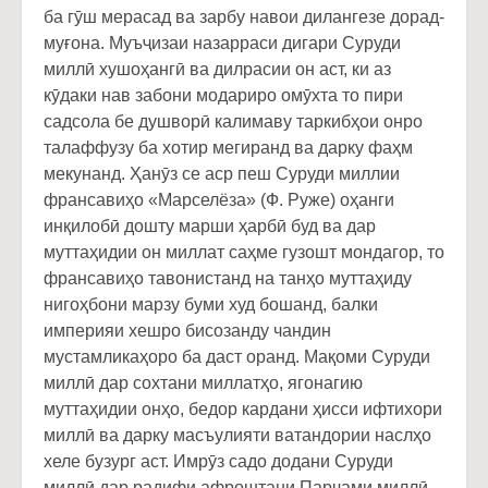
ба гӯш мерасад ва зарбу навои дилангезе дорад-
муғона. Муъҷизаи назарраси дигари Суруди
миллӣ хушоҳангӣ ва дилрасии он аст, ки аз
кӯдаки нав забони модариро омӯхта то пири
садсола бе душворӣ калимаву таркибҳои онро
талаффузу ба хотир мегиранд ва дарку фаҳм
мекунанд. Ҳанӯз се аср пеш Суруди миллии
франсавиҳо «Марселёза» (Ф. Руже) оҳанги
инқилобӣ дошту марши ҳарбӣ буд ва дар
муттаҳидии он миллат саҳме гузошт мондагор, то
франсавиҳо тавонистанд на танҳо муттаҳиду
нигоҳбони марзу буми худ бошанд, балки
империяи хешро бисозанду чандин
мустамликаҳоро ба даст оранд. Мақоми Суруди
миллӣ дар сохтани миллатҳо, ягонагию
муттаҳидии онҳо, бедор кардани ҳисси ифтихори
миллӣ ва дарку масъулияти ватандории наслҳо
хеле бузург аст. Имрӯз садо додани Суруди
миллӣ дар радифи афроштани Парчами миллӣ