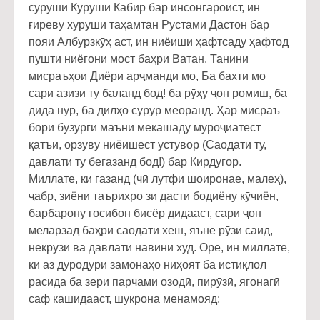
суруши Куруши Кабир бар инсонгароист, ин
ғиреву хурӯши таҳамтан Рустами Дастон бар
пояи Албурзкӯҳ аст, ин ниёиши ҳафтсаду ҳафтод
пушти ниёгони мост баҳри Ватан. Танини
мисраъҳои Диёри арҷманди мо, Ба бахти мо
сари азизи ту баланд бод! ба рӯҳу ҷон ромиш, ба
дида нур, ба дилҳо сурур меоранд. Ҳар мисраъ
бори бузурги маънӣ мекашаду муроҷиатест
қатъӣ, орзуву ниёишест устувор (Саодати ту,
давлати ту бегазанд бод!) бар Кирдугор.
Миллате, ки газанд (чӣ лутфи шоиронае, малеҳ),
ҷабр, зиёни таърихро зи дасти бодиёну кӯчиён,
барбарону ғосибон бисёр дидааст, сари ҷон
меларзад баҳри саодати хеш, яъне рӯзи саид,
некрӯзӣ ва давлати навини худ. Оре, ин миллате,
ки аз дуродури замонаҳо ниҳоят ба истиқлол
расида ба зери парчами озодӣ, пирӯзӣ, ягонагӣ
саф кашидааст, шукрона менамояд: