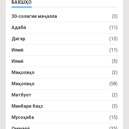
БАХШҲО
30-солагии маҷалла
(3)
Адабӣ
(11)
Дигар
(13)
Илмӣ
(11)
Илмӣ
(5)
Мақолаҳо
(2)
Мақолаҳо
(58)
Матбуот
(2)
Минбари баҳс
(3)
Мусоҳиба
(15)
Оммавӣ
(35)