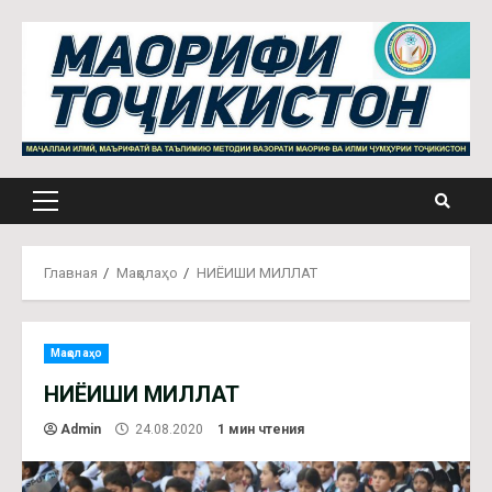
Перейти
к
содержимому
Основное
меню
Главная
Мақолаҳо
НИЁИШИ МИЛЛАТ
Мақолаҳо
НИЁИШИ МИЛЛАТ
Admin
24.08.2020
1 мин чтения