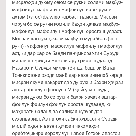
мисраъҳои дуюму сеюм се рукни солими мақбуз-
мафоилун мафоилун мафоилун ва як рукни
аҳтам (кӯтоҳ) фаӯлро корбаст намояд. Мисраи
чорум бо се рукни комили баҳри ҳаҷази мақбуз-
мафоилун мафоилун мафоилун ороста шудааст.
Мисраи панҷум ҳаҷази мақбузи мураббаъ (чор
рукн) -мафоилун мафоилун мафоилун мафоилун
аст, ки дар ҳар се банди панҷмисраъгии Суруди
миллӣ ин қоидаи мизони арӯз риоя шудаанд.
Нақароти Суруди миллӣ (Зинда бош, эй Ватан,
Тоҷикистони озоди ман!) дар вазн инқилоб карда,
мисраи якуми нақарот дар ду рукни баҳри ҳаҷази
аштар-фоилун фоилун (-V-) ҷойгузин шуда,
мисраи дуюм бо се рукни баҳри ҳаҷази аштар-
фоилун фоилун фоилун ороста шудаанд, ки
маҳорати баланд ва салиқаи бузург дар
суханварист. Аз нигоҳи сабки хуросонӣ Суруди
миллӣ оҳанги вазни ҳиҷоии чакомаҳои
ориётоҷикиро дораду чун навои Готҳои авастоӣ