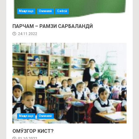
Мақолаҳо
Оммавӣ
Сиёсӣ
ПАРЧАМ – РАМЗИ САРБАЛАНДӢ
24.11.2022
Мақолаҳо
Оммавӣ
ОМӮЗГОР КИСТ?
01.10.2022