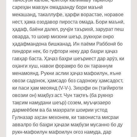
сареҳан мавзун омадаанду бори маънӣ
мекашанд, такаллуфе, ҳарфи ворастае, норавое
нест, ҳама озодавор пироста омада. Бори маънӣ,
ҳадаф, баёни далел, руҷӯи таърихӣ, зарурат пеш
оварда, то шоир мизони шеър, рукнҳои онро
ҳадафмандона бишканад. Ин паёми Раббонӣ бо
пиндори нек, бо гуфтори неку дар баҳри ҳаҷаз
гавҳар баста. Ҳаҷаз баҳри шеъриест дар арӯз, ки
оҳанги хуш, навои форамро бо он тараннум
менамоянд. Рукни аслии ҳаҷаз мафоилун, яъне
овози садонок, ҳамсадо боз садоноку ҳамсадост,
ки паси ҳам меоянд (V-V-). Зиҳофи он (тағйироти
овозии он) мақбуз аст. Чун тақтеъ (ба рукнҳо
тақсим намудани шеър) созем, муъҷизаеро
дармеёбем ва ба маҳорати шоирии устод
Гулназар аҳсан мехонем, ки тавониста мисраи
аввалро бо баҳри ҳаҷази мақбузи мусанно бо ду
рукн-мафоилун мафоилун оғоз намуда, дар