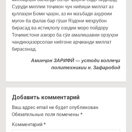
Суруди миллии тоҷикон чун ниёиши миллат аз
қуллаҳои Боми ҷаҳон, аз ин маъбади аҳуроии
муғон ба фалак бар гӯши Яздони меҳрубон
бирасад ва истиқлолу озодии моро пойдору
Тоҷикистони азизро ба сӯи амалишавии орзуҳои
чандинҳазорсолаи ниёгони арҷманди миллат
бирасонад.
Амин
ҷ
он ЗАРИФ
Ӣ
— устоди колле
ҷ
и
политехникии н. Зафаробод
Добавить комментарий
Ваш адрес email не будет опубликован.
Обязательные поля помечены
*
Комментарий
*