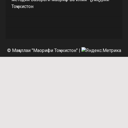
Тоҷикистон
© Маҷаллаи "Маорифи Тоҷикистон"
|