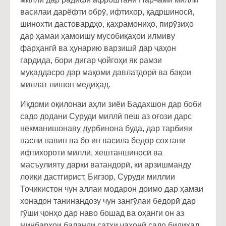
василаи дарёфти обрӯ, ифтихор, қадршиносӣ,
шинохти дастовардҳо, қаҳрамониҳо, пирӯзиҳо
дар ҳамаи ҳамоишу мусобиқаҳои илмиву
фарҳангӣ ва ҳунарию варзишӣ дар ҷаҳон
гардида, бори дигар ҷойгоҳи як рамзи
муқаддасро дар мақоми давлатдорӣ ва бақои
миллат нишон медиҳад.
Иқдоми оқилонаи аҳли зиёи Бадахшон дар боби
садо додани Суруди миллӣ пеш аз оғози дарс
некманишонаву дурбинона буда, дар тарбияи
насли навин ва бо ин васила бедор сохтани
ифтихороти миллӣ, хештаншиносӣ ва
масъулияту дарки ватандорӣ, ки арзишманду
лоиқи дастгирист. Бигзор, Суруди миллии
Тоҷикистон чун аллаи модарон доимо дар ҳамаи
хонадон танинандозу чун зангӯлаи бедорӣ дар
гӯши ҷонҳо дар наво бошад ва оҳанги он аз
минбарҳои баланди сатҳи ҷаҳонӣ садо бидиҳад.