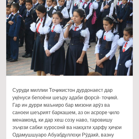
Суруди миллии Тоҷикистон дурдонаест дар
уқёнуси бепоёни шеъру адаби форсӣ- тоҷикӣ.
Гар ин дурри маъниро бар мизони арӯз ва
саноеи шеърият баркашем, аз он асроре ҷило
менамояд, ки дар хеш созу наво, таровишу
эъҷози сабки хуросонӣ ва накҳати ҳарфу ҳиҷои
Одамушшуаро Абуабдуллоҳи Рӯдакӣ, вазну