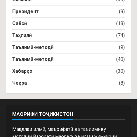
Президент
(9)
Сиёсӣ
(18)
Таҳлилӣ
(74)
Таълимӣ-методӣ
(9)
Таълимӣ-методӣ
(40)
Хабарҳо
(30)
Чеҳра
(8)
МАОРИФИ ТОҶИКИСТОН
Маҷаллаи илмӣ, маърифатӣ ва таълимиву
методии Вазорати маориф ва илми Ҷумҳурии