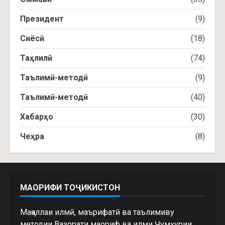
Президент
(9)
Сиёсӣ
(18)
Таҳлилӣ
(74)
Таълимӣ-методӣ
(9)
Таълимӣ-методӣ
(40)
Хабарҳо
(30)
Чеҳра
(8)
МАОРИФИ ТОҶИКИСТОН
Маҷаллаи илмӣ, маърифатӣ ва таълимиву
методии Вазорати маориф ва илми Ҷумҳурии