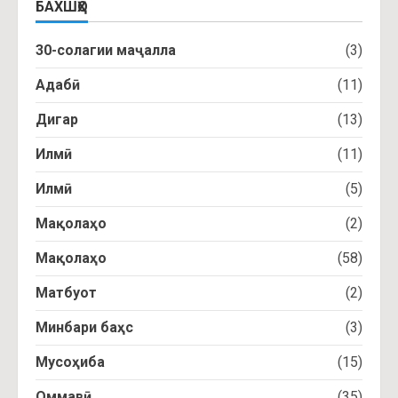
БАХШҲО
30-солагии маҷалла
(3)
Адабӣ
(11)
Дигар
(13)
Илмӣ
(11)
Илмӣ
(5)
Мақолаҳо
(2)
Мақолаҳо
(58)
Матбуот
(2)
Минбари баҳс
(3)
Мусоҳиба
(15)
Оммавӣ
(35)