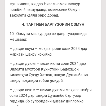
мушкилоте, ки дар Низомномаи мазкур
пешбинӣ нашудаанд, комиссияи Озмун
ваколати ҳалли онро дорад.
4. ТАРТИБИ БАРГУЗОРИИ ОЗМУН
10. Озмуни мазкур дар се давр гузаронида
мешавад:
— даври якум — моҳи апрели соли 2024 дар
маркази шаҳру ноҳияҳо;
— даври дуюм — моҳи июни соли 2024 дар
Вилояти Мухтори Кӯҳистони Бадахшон,
вилоятҳои Суғду Хатлон, шаҳри Душанбе ва
шаҳру ноҳияҳои тобеи ҷумҳурӣ;
— даври сеюм — нимаи дуюми моҳи сентябри
соли 2024 дар шаҳри Душанбе баргузор
гардида, бо супоридани ҷоизаву дипломҳо