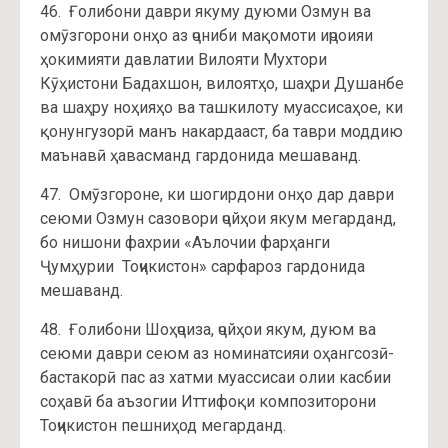
46. Ғолибони даври якуму дуюми Озмун ва
омӯзгорони онҳо аз ҷониби мақомоти иҷроияи
ҳокимияти давлатии Вилояти Мухтори
Кӯҳистони Бадахшон, вилоятҳо, шаҳри Душанбе
ва шаҳру ноҳияҳо ва ташкилоту муассисаҳое, ки
қонунгузорӣ манъ накардааст, ба таври моддию
маънавӣ ҳавасманд гардонида мешаванд.
47. Омӯзгороне, ки шогирдони онҳо дар даври
сеюми Озмун сазовори ҷойҳои якум мегарданд,
бо нишони фахрии «Аълочии фарҳанги
Ҷумҳурии Тоҷикистон» сарфароз гардонида
мешаванд.
48. Ғолибони Шоҳҷоиза, ҷойҳои якум, дуюм ва
сеюми даври сеюм аз номинатсияи оҳангсозӣ-
бастакорӣ пас аз хатми муассисаи олии касбии
соҳавӣ ба аъзогии Иттифоқи композиторони
Тоҷикистон пешниҳод мегарданд.