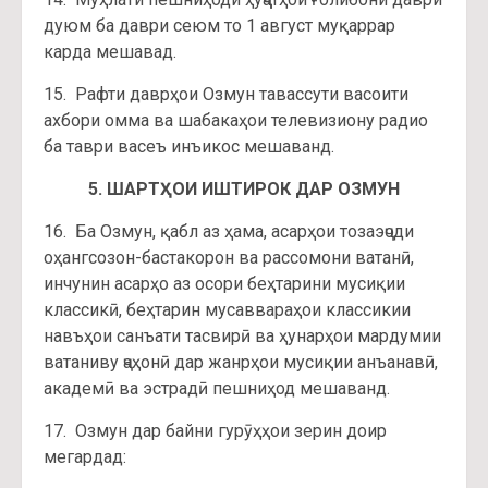
дуюм ба даври сеюм то 1 август муқаррар
карда мешавад.
15. Рафти даврҳои Озмун тавассути васоити
ахбори омма ва шабакаҳои телевизиону радио
ба таври васеъ инъикос мешаванд.
5. ШАРТҲОИ ИШТИРОК ДАР ОЗМУН
16. Ба Озмун, қабл аз ҳама, асарҳои тозаэҷоди
оҳангсозон-бастакорон ва рассомони ватанӣ,
инчунин асарҳо аз осори беҳтарини мусиқии
классикӣ, беҳтарин мусаввараҳои классикии
навъҳои санъати тасвирӣ ва ҳунарҳои мардумии
ватаниву ҷаҳонӣ дар жанрҳои мусиқии анъанавӣ,
академӣ ва эстрадӣ пешниҳод мешаванд.
17. Озмун дар байни гурӯҳҳои зерин доир
мегардад: