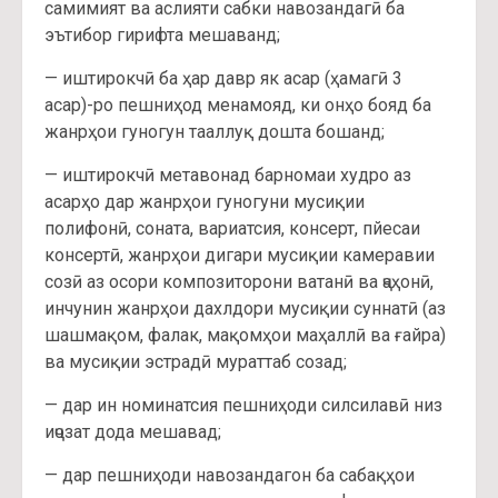
самимият ва аслияти сабки навозандагӣ ба
эътибор гирифта мешаванд;
— иштирокчӣ ба ҳар давр як асар (ҳамагӣ 3
асар)-ро пешниҳод менамояд, ки онҳо бояд ба
жанрҳои гуногун тааллуқ дошта бошанд;
— иштирокчӣ метавонад барномаи худро аз
асарҳо дар жанрҳои гуногуни мусиқии
полифонӣ, соната, вариатсия, консерт, пйесаи
консертӣ, жанрҳои дигари мусиқии камеравии
созӣ аз осори композиторони ватанӣ ва ҷаҳонӣ,
инчунин жанрҳои дахлдори мусиқии суннатӣ (аз
шашмақом, фалак, мақомҳои маҳаллӣ ва ғайра)
ва мусиқии эстрадӣ мураттаб созад;
— дар ин номинатсия пешниҳоди силсилавӣ низ
иҷозат дода мешавад;
— дар пешниҳоди навозандагон ба сабақҳои