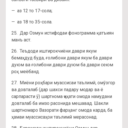
— аз 12 то 17-сола;
— аз 18 то 35-сола.
25. Дар Озмун истифодаи фонограмма қатъиян
манъ аст.
26. Теъдоди иштирокчиёни даври якум
бемаҳдуд буда, ғолибони даври якум ба даври
дуюм ва ғолибони даври дуюм ба даври сеюм
роҳ меёбанд.
27. Миёни роҳбари муассисаи таълимӣ, омӯзгор
ва довталаб (дар шахси падару модар ва ё
сарпарасти ӯ) шартнома ҷиҳати омода намудани
довталаб ба имзо расонида мешавад. Шакли
шартномаро Вазорати фарҳанг омода карда, ба
ҳамаи муассисаҳои таълимӣ мерасонад.