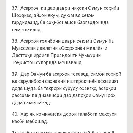
37. Асарҳое, ки дар даври ниҳоии Озмун соҳиби
Шоҳҷоиза, ҷойҳои якум, дуюм ва сеюм
гардидаанд, ба соҳибонашон баргардонида
намешаванд.
38. Асарҳои ғолибони даври сеюми Озмун ба
Муассисаи давлатии «Осорхонаи миллӣ»-и
Дастгоҳи иҷроияи Президенти Ҷумҳурии
Тоҷикистон супорида мешаванд.
39. Дар Озмун ба асарҳои тозаэҷод, симои зоҳирӣ
ва сарулибоси саҳнавии иштирокчиён афзалият
дода шуда, ба такрори суруду оҳангҳо, асарҳои
рассомӣ ва дизайнерӣ дар даврҳои Озмун роҳ
дода намешавад.
40. Ҳар як номинатсия дорои талаботи махсуси
касбӣ мебошад.
1) талаботи номинатсияи оҳангсозӣ-бастакорӣ: