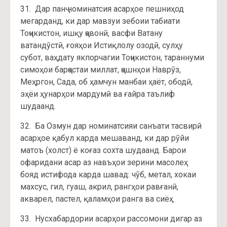
31. Дар панҷ номинатсия асарҳое пешниҳод
мегарданд, ки дар мавзуи зебоии табиати
Тоҷикистон, ишқу ҷавонӣ, васфи Ватану
ватандӯстӣ, ғояҳои Истиқлолу озодӣ, сулҳу
субот, ваҳдату якпорчагии Тоҷикистон, тараннуми
симоҳои барҷастаи миллат, ҷашнҳои Наврӯз,
Меҳргон, Сада, об ҳамчун манбаи ҳаёт, ободӣ,
эҳёи ҳунарҳои мардумӣ ва ғайра таълиф
шудаанд.
32. Ба Озмун дар номинатсияи санъати тасвирӣ
асарҳое қабул карда мешаванд, ки дар рӯйи
матоъ (холст) ё коғаз сохта шудаанд. Барои
офаридани асар аз навъҳои зерини масолеҳ
бояд истифода карда шавад: чӯб, метал, хокаи
махсус, гил, гуаш, акрил, рангҳои равғанӣ,
акварел, пастел, қаламҳои ранга ва сиёҳ.
33. Нусхабардории асарҳои рассомони дигар аз