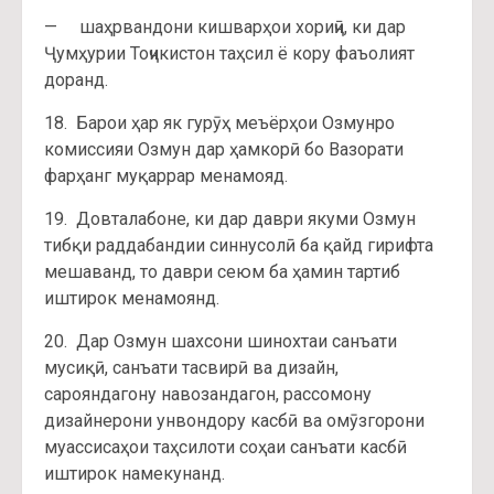
— шаҳрвандони кишварҳои хориҷӣ, ки дар
Ҷумҳурии Тоҷикистон таҳсил ё кору фаъолият
доранд.
18. Барои ҳар як гурӯҳ меъёрҳои Озмунро
комиссияи Озмун дар ҳамкорӣ бо Вазорати
фарҳанг муқаррар менамояд.
19. Довталабоне, ки дар даври якуми Озмун
тибқи раддабандии синнусолӣ ба қайд гирифта
мешаванд, то даври сеюм ба ҳамин тартиб
иштирок менамоянд.
20. Дар Озмун шахсони шинохтаи санъати
мусиқӣ, санъати тасвирӣ ва дизайн,
сарояндагону навозандагон, рассомону
дизайнерони унвондору касбӣ ва омӯзгорони
муассисаҳои таҳсилоти соҳаи санъати касбӣ
иштирок намекунанд.