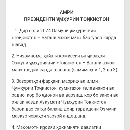
АМРИ
ПРЕЗИДЕНТИ ҶУМҲУРИИ ТОҶИКИСТОН
1. Дар соли 2024 Озмуни ҷумҳуриявии
«Тоҷикистон – Ватани азизи ман» баргузор карда
шавад.
2. Низомнома, ҳайати комиссия ва ҷоизаҳои
Озмуни ҷумҳуриявии «Тоҷикистон – Ватани азизи
ман» тасдиқ карда шаванд (замимаҳои 1, 2 ва 3).
3. Вазоратҳои фарҳанг, маориф ва илми
Ҷумҳурии Тоҷикистон, кумитаҳои телевизион ва
радио, кор бо ҷавонон ва варзиш, кор бо занон ва
оилаи назди Ҳукумати Ҷумҳурии Тоҷикистон
барои дар сатҳи баланд доир гардидани Озмуни
мазкур чораҳои зарурӣ андешанд.
4. Мақомоти иҷроияи ҳокимияти давлатии