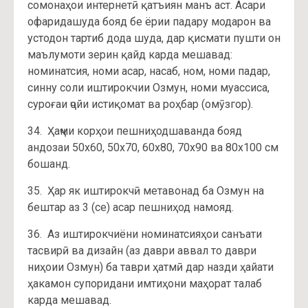
сомонаҳои интернетӣ қатъиян манъ аст. Асари
офаридашуда бояд бе ёрии падару модарон ва
устодон тартиб дода шуда, дар қисмати пушти он
маълумоти зерин қайд карда мешавад:
номинатсия, номи асар, насаб, ном, номи падар,
синну соли иштирокчии Озмун, номи муассиса,
суроғаи ҷойи истиқомат ва роҳбар (омӯзгор).
34. Ҳаҷми корҳои пешниҳодшаванда бояд
андозаи 50х60, 50х70, 60х80, 70х90 ва 80х100 см
бошанд.
35. Ҳар як иштирокчӣ метавонад ба Озмун на
бештар аз 3 (се) асар пешниҳод намояд.
36. Аз иштирокчиёни номинатсияҳои санъати
тасвирӣ ва дизайн (аз даври аввал то даври
ниҳоии Озмун) ба таври ҳатмӣ дар назди ҳайати
ҳакамон супоридани имтиҳони маҳорат талаб
карда мешавад.