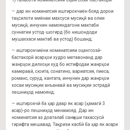
— дар ин номинатсия иштирокчиён бояд дорои
таҳсилоти миёнаи махсуси мусиқӣ ва олии
мусиқӣ, инчунин намояндагони мактаби
суннатии устод-шогирд (бо нишондоди
мушаххаси мактаб ва устод) бошанд;
— иштирокчиёни номинатсияи оҳангсозӣ-
бастакорӣ асарҳои худро метавонанд дар
жанрҳои дилхоҳи худ бо истифодаи жанрҳои
камеравӣ, сюита, сонатино, вариатсия, пиеса,
романс, суруд, кантата, инчунин дар жанрҳои
хосаи мусиқии анъанавӣ ва мусиқии эстрадӣ
пешниҳод намоянд;
— иштирокчӣ ба ҳар давр як асар (ҳамагӣ 3
асар)-ро пешниҳод менамояд. Дар ин
номинатсия аз довталаб санҷиши тахассусӣ
гирифта мешавад. Тақризи касбӣ ба ҳар як асари