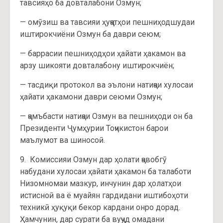
тавсияҳо ба довталабони Озмун;
— омӯзиш ва тавсияи ҳуҷҷатҳои пешниҳодшудаи
иштирокчиёни Озмун ба даври сеюм;
— баррасии пешниҳодҳои ҳайати ҳакамон ва
арзу шикояти довталабону иштирокчиён;
— тасдиқи протокол ва эълони натиҷаи хулосаи
ҳайати ҳакамони даври сеюми Озмун;
— ҷамъбасти натиҷаи Озмун ва пешниҳоди он ба
Президенти Ҷумҳурии Тоҷикистон барои
маълумот ва шиносоӣ.
9. Комиссияи Озмун дар ҳолати ҷавобгӯ
набудани хулосаи ҳайати ҳакамон ба талаботи
Низомномаи мазкур, инчунин дар ҳолатҳои
истисноӣ ва ё муайян гардидани иштибоҳоти
техникӣ ҳуқуқи бекор кардани онро дорад.
Ҳамчунин, дар сурати ба вуҷуд омадани