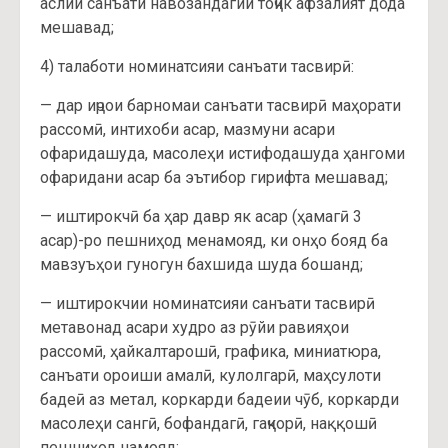
аслии санъати навозандагии тоҷик афзалият дода
мешавад;
4) талаботи номинатсияи санъати тасвирӣ:
— дар иҷрои барномаи санъати тасвирӣ маҳорати
рассомӣ, интихоби асар, мазмуни асари
офаридашуда, масолеҳи истифодашуда ҳангоми
офаридани асар ба эътибор гирифта мешавад;
— иштирокчӣ ба ҳар давр як асар (ҳамагӣ 3
асар)-ро пешниҳод менамояд, ки онҳо бояд ба
мавзуъҳои гуногун бахшида шуда бошанд;
— иштирокчии номинатсияи санъати тасвирӣ
метавонад асари худро аз рӯйи равияҳои
рассомӣ, ҳайкалтарошӣ, графика, миниатюра,
санъати ороиши амалӣ, кулолгарӣ, маҳсулоти
бадеӣ аз метал, коркарди бадеии чӯб, коркарди
масолеҳи сангӣ, бофандагӣ, гаҷкорӣ, наққошӣ
пешниҳод намояд;