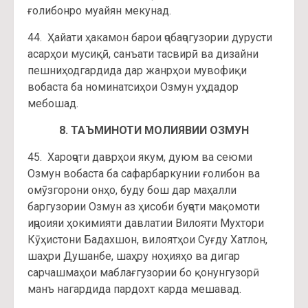
ғолибонро муайян мекунад.
44. Ҳайати ҳакамон барои ҷобаҷогузории дурусти
асарҳои мусиқӣ, санъати тасвирӣ ва дизайни
пешниҳодгардида дар жанрҳои мувофиқи
вобаста ба номинатсиҳои Озмун уҳдадор
мебошад.
8. ТАЪМИНОТИ МОЛИЯВИИ ОЗМУН
45. Хароҷоти даврҳои якум, дуюм ва сеюми
Озмун вобаста ба сафарбаркунии ғолибон ва
омӯзгорони онҳо, буду бош дар маҳалли
баргузории Озмун аз ҳисоби буҷети мақомоти
иҷроияи ҳокимияти давлатии Вилояти Мухтори
Кӯҳистони Бадахшон, вилоятҳои Суғду Хатлон,
шаҳри Душанбе, шаҳру ноҳияҳо ва дигар
сарчашмаҳои маблағгузории бо қонунгузорӣ
манъ нагардида пардохт карда мешавад.