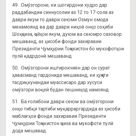
49. Омӯзгороне, ки шогирдони худро дар
раддабандии синнусолии аз 12 то 17-сола аз
даври якум то даври сеюми Озмун омода
менамоянд ва дар даври ниҳоӣ онҳо соҳиби
Шоҳҷоиза, ҷойҳои якум, дуюм ва сеюмро сазовор
мешаванд, аз ҳисоби фонди захиравии
Президенти Ҷумҳурии Тоҷикистон бо мукофотҳои
пулӣ қадрдонӣ мешаванд.
50. Омӯзгорони иштирокчиён дар он сурат
ҳавасманд гардонида мешаванд, ки ҳуҷҷати
тасдиқкунандаи муассисаро дар хусуси
омӯзгори воқеӣ будан пешниҳод намоянд.
51. Ба ғолибони даври сеюм ва омӯзгорони
онҳо тибқи тартиби муқарраргардида аз ҳисоби
маблағҳои фонди захиравии Президенти
Ҷумҳурии Тоҷикистон ҷоиза ва мукофоти пулӣ
дода мешавад.