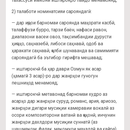
тахассусӣ имкони иштирокро пайдо менамоянд;
2) талаботи номинатсияи сарояндагӣ:
— дар иҷрои барномаи сароянда маҳорати касбӣ,
талаффузи бурро, тарзи баён, нафаси равон,
диапазони васеи овоз, тақсимбандии дурусти
ҳиҷоҳо, саҳназебӣ, либоси саҳнавӣ, одоб ва
ҳаракати саҳнавӣ, ҷалби шунаванда ва самимияти
сарояндагӣ ба эътибор гирифта мешавад;
— иштирокчӣ ба ҳар даври Озмун як асар
(ҳамагӣ 3 асар)-ро дар жанрҳои гуногун
пешниҳод менамояд;
— иштирокчӣ метавонад барномаи худро аз
асарҳо дар жанрҳои суруд, романс, ария, ариозо,
жанрҳои дигари мусиқии камеравии вокалӣ аз
осори композиторони ватанӣ ва ҷаҳонӣ, инчунин
жанрҳои дахлдори мусиқии суннатӣ (аз
шашмақом, фалак, мақомҳои маҳаллӣ ва ғайра)