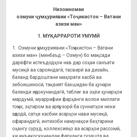
Низомномаи
озмуни ҷумҳуриявии «Тоҷикистон – Ватани
азизи ман»
1. МУҚАРРАРОТИ УМУМӢ
1. Озмуни ҷумҳуриявии «Тоҷикистон – Ватани
азизи ман» (минбаъд – Озмун) бо мақсади
дарёфти истеъдодҳои нав дар соҳаи санъати
мусиқӣ ва сарояндагӣ, тасвирӣ ва дизайн,
баланд бардоштани маҳорати касбӣ ва
зебоишиносӣ, тақвият бахшидан ба ҳунари
баланди иҷрокунандагӣ, таблиғ ва эҳёи ҳунарҳои
мардумӣ, муаррифии фарҳанги волои миллати
тоҷик, эҳтиром ва арҷгузорӣ ба суннатҳои неки
аҷдодӣ, сатҳи касбии асарҳои нави мусиқӣ,
офарандагӣ, интихоби намунаҳои беҳтарини
оҳангу суруд, коллексияҳо ва асарҳои рассомӣ,
ки инъикоскунандаи фарҳанги гузашта ва