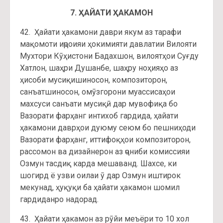
7. ҲАЙАТИ ҲАКАМОН
42. Ҳайати ҳакамони даври якум аз тарафи
мақомоти иҷроияи ҳокимияти давлатии Вилояти
Мухтори Кӯҳистони Бадахшон, вилоятҳои Суғду
Хатлон, шаҳри Душанбе, шаҳру ноҳияҳо аз
ҳисоби мусиқишиносон, композиторон,
санъатшиносон, омӯзгорони муассисаҳои
махсуси санъати мусиқӣ дар мувофиқа бо
Вазорати фарҳанг интихоб гардида, ҳайати
ҳакамони даврҳои дуюму сеюм бо пешниҳоди
Вазорати фарҳанг, иттифоқҳои композиторон,
рассомон ва дизайнерон аз ҷониби комиссияи
Озмун тасдиқ карда мешаванд. Шахсе, ки
шогирд ё узви оилаи ӯ дар Озмун иштирок
мекунад, ҳуқуқи ба ҳайати ҳакамон шомил
гардиданро надорад.
43. Ҳайати ҳакамон аз рӯйи меъёри то 10 хол