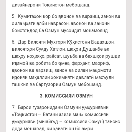
дизайнерони Тоҷикистон мебошанд.
5. Кумитаҳои кор бо ҷавонон ва варзиш, занон ва
оила ҷиҳати ҷалби наврасон, ҷавонон ва занони
боистеъдод ба Озмун мусоидат менамоянд.
6. Дар Вилояти Мухтори Кӯҳистони Бадахшон,
вилоятҳои Суғду Хатлон, шаҳри Душанбе ва
шаҳру ноҳияҳо, раёсат, шуъба ва бахшҳои рушди
иҷтимоӣ ва робита бо ҷомеа, фарҳанг, маориф,
ҷавонон ва варзиш, занон ва оилаи мақомоти
иҷроияи маҳаллии ҳокимияти давлатӣ масъули
ташкил ва баргузории Озмун мебошанд.
3. КОМИССИЯИ ОЗМУН
7. Барои гузаронидани Озмуни ҷумҳуриявии
«Тоҷикистон — Ватани азизи ман» комиссияи
ҷумҳуриявӣ (минбаъд – комиссияи Озмун) таъсис
дода мешавад, ки ҳайати он бо амри