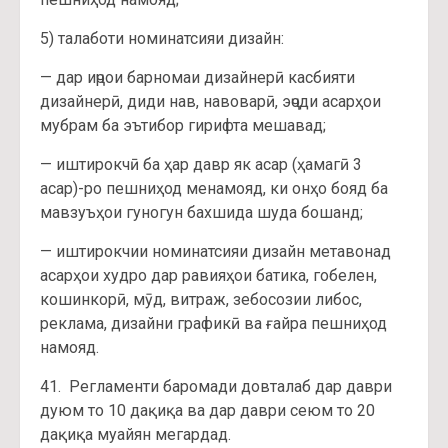
5) талаботи номинатсияи дизайн:
— дар иҷрои барномаи дизайнерӣ касбияти
дизайнерӣ, диди нав, навоварӣ, эҷоди асарҳои
мубрам ба эътибор гирифта мешавад;
— иштирокчӣ ба ҳар давр як асар (ҳамагӣ 3
асар)-ро пешниҳод менамояд, ки онҳо бояд ба
мавзуъҳои гуногун бахшида шуда бошанд;
— иштирокчии номинатсияи дизайн метавонад
асарҳои худро дар равияҳои батика, гобелен,
кошинкорӣ, мӯд, витраж, зебосозии либос,
реклама, дизайни графикӣ ва ғайра пешниҳод
намояд.
41. Регламенти баромади довталаб дар даври
дуюм то 10 дақиқа ва дар даври сеюм то 20
дақиқа муайян мегардад.