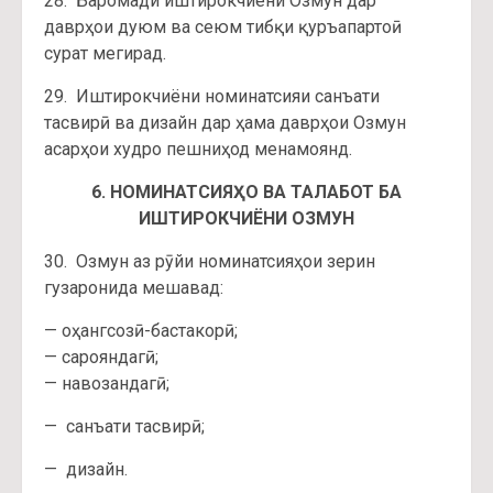
28. Баромади иштирокчиёни Озмун дар
даврҳои дуюм ва сеюм тибқи қуръапартоӣ
сурат мегирад.
29. Иштирокчиёни номинатсияи санъати
тасвирӣ ва дизайн дар ҳама даврҳои Озмун
асарҳои худро пешниҳод менамоянд.
6. НОМИНАТСИЯҲО ВА ТАЛАБОТ БА
ИШТИРОКЧИЁНИ ОЗМУН
30. Озмун аз рӯйи номинатсияҳои зерин
гузаронида мешавад:
— оҳангсозӣ-бастакорӣ;
— сарояндагӣ;
— навозандагӣ;
— санъати тасвирӣ;
— дизайн.