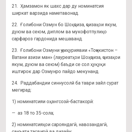
21. Ҳамзамон як шахс дар ду номинатсия
ширкат варзида наметавонад.
22. Ғолибони Озмун бо Шоҳҷоиза, ҷоизаҳои якум,
дуюм ва сеюм, диплом ва мукофотпулиҳо
сарфароз гардонида мешаванд.
23. Ғолибони Озмуни ҷумҳуриявии «Тоҷикистон –
Ватани азизи ман» (лауреатҳои Шоҳҷоиза, ҷоизаҳои
якум, дуюм ва сеюм) баъди се сол ҳуқуқи
иштирок дар Озмунро пайдо мекунанд.
24. Раддабандии синнусолӣ ба таври зайл сурат
мегирад:
1) номинатсияи оҳангсозӣ-бастакорӣ:
— аз 18 то 35-сола;
2) номинатсияҳои сарояндагӣ, навозандагӣ,
санъати тасвирӣ ва дизайн: