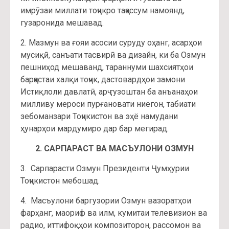
имрӯзаи миллати тоҷикро таҷассум намоянд,
гузаронида мешавад.
2. Мазмун ва ғояи асосии суруду оҳанг, асарҳои
мусиқӣ, санъати тасвирӣ ва дизайн, ки ба Озмун
пешниҳод мешаванд, тараннуми шахсиятҳои
барҷастаи халқи тоҷик, дастовардҳои замони
Истиқлоли давлатӣ, арҷ гузоштан ба анъанаҳои
милливу мероси пурғановати ниёгон, табиати
зебоманзари Тоҷикистон ва эҳё намудани
ҳунарҳои мардумиро дар бар мегирад.
2. САРПАРАСТ ВА МАСЪУЛОНИ ОЗМУН
3. Сарпарасти Озмун Президенти Ҷумҳурии
Тоҷикистон мебошад.
4. Масъулони баргузории Озмун вазоратҳои
фарҳанг, маориф ва илм, кумитаи телевизион ва
радио, иттифоқҳои композиторон, рассомон ва