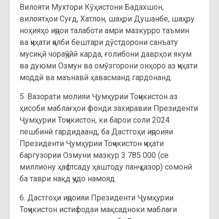
Вилояти Мухтори Кӯҳистони Бадахшон,
вилоятҳои Суғд, Хатлон, шаҳри Душанбе, шаҳру
ноҳияҳо иҷрои талаботи амри мазкурро таъмин
ва ҷиҳати ҷалби бештари дӯстдорони санъату
мусиқӣ чораҷӯйӣ карда, ғолибони даврҳои якум
ва дуюми Озмун ва омӯзгорони онҳоро аз ҷиҳати
моддӣ ва маънавӣ ҳавасманд гардонанд.
5. Вазорати молияи Ҷумҳурии Тоҷикистон аз
ҳисоби маблағҳои фонди захиравии Президенти
Ҷумҳурии Тоҷикистон, ки барои соли 2024
пешбинӣ гардидаанд, ба Дастгоҳи иҷроияи
Президенти Ҷумҳурии Тоҷикистон ҷиҳати
баргузории Озмуни мазкур 3 785 000 (се
миллиону ҳафтсаду ҳаштоду панҷ ҳазор) сомонӣ
ба таври нақд ҷудо намояд.
6. Дастгоҳи иҷроияи Президенти Ҷумҳурии
Тоҷикистон истифодаи мақсадноки маблағи