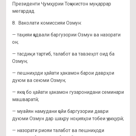
Президенти Ҷумҳурии Тоҷикистон муқаррар
мегардад.
8. Ваколати комиссияи Озмун:
— таҳияи ҷадвали баргузории Озмун ва назорати
он;
— тасдиқи тартиб, талабот ва тавзеҳот оид ба
Озмун;
— пешниҳоди ҳайати ҳакамон барои даврҳои
дуюм ва сеюми Озмун;
— якҷо бо ҳайати ҳакамон гузаронидани семинари
машваратӣ;
— муайян намудани ҷойи баргузории даври
дуюми Озмун дар шаҳру ноҳияҳои тобеи ҷумҳурӣ;
— назорати риояи талабот ва пешниҳоди