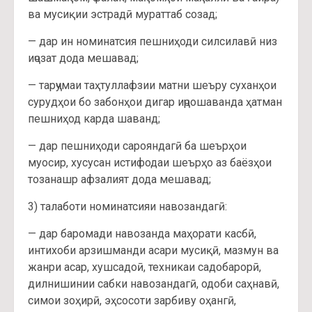
ва мусиқии эстрадӣ мураттаб созад;
— дар ин номинатсия пешниҳоди силсилавӣ низ
иҷозат дода мешавад;
— тарҷумаи таҳтуллафзии матни шеъру суханҳои
сурудҳои бо забонҳои дигар иҷрошаванда ҳатман
пешниҳод карда шаванд;
— дар пешниҳоди сарояндагӣ ба шеърҳои
муосир, хусусан истифодаи шеърҳо аз баёзҳои
тозанашр афзалият дода мешавад;
3) талаботи номинатсияи навозандагӣ:
— дар баромади навозанда маҳорати касбӣ,
интихоби арзишманди асари мусиқӣ, мазмун ва
жанри асар, хушсадоӣ, техникаи садобарорӣ,
дилнишинии сабки навозандагӣ, одоби саҳнавӣ,
симои зоҳирӣ, эҳсосоти зарбиву оҳангӣ,