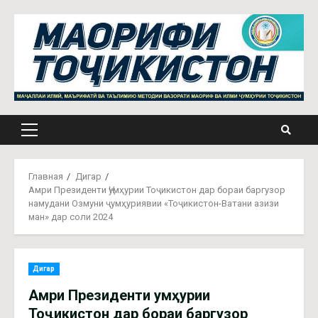
Главная
Дигар
Амри Президенти Ҷумҳурии Тоҷикистон дар бораи баргузор
намудани Озмуни ҷумҳуриявии «Тоҷикистон-Ватани азизи
ман» дар соли 2024
Дигар
Амри Президенти Ҷумҳурии
Тоҷикистон дар бораи баргузор