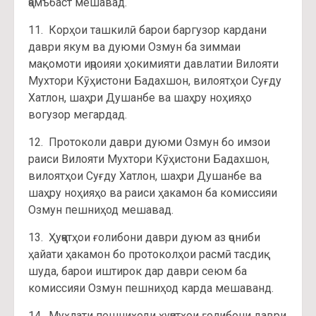
ҷамъбаст мешавад.
11. Корҳои ташкилӣ барои баргузор кардани
даври якум ва дуюми Озмун ба зиммаи
мақомоти иҷроияи ҳокимияти давлатии Вилояти
Мухтори Кӯҳистони Бадахшон, вилоятҳои Суғду
Хатлон, шаҳри Душанбе ва шаҳру ноҳияҳо
вогузор мегардад.
12. Протоколи даври дуюми Озмун бо имзои
раиси Вилояти Мухтори Кӯҳистони Бадахшон,
вилоятҳои Суғду Хатлон, шаҳри Душанбе ва
шаҳру ноҳияҳо ва раиси ҳакамон ба комиссияи
Озмун пешниҳод мешавад.
13. Ҳуҷҷатҳои ғолибони даври дуюм аз ҷониби
ҳайати ҳакамон бо протоколҳои расмӣ тасдиқ
шуда, барои иштирок дар даври сеюм ба
комиссияи Озмун пешниҳод карда мешаванд.
14. Муҳлати пешниҳоди ҳуҷҷатҳои ғолибони даври