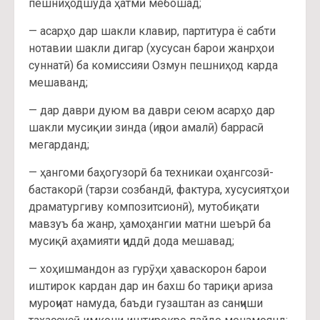
пешниҳодшуда ҳатмӣ мебошад;
— асарҳо дар шакли клавир, партитура ё сабти
нотавии шакли дигар (хусусан барои жанрҳои
суннатӣ) ба комиссияи Озмун пешниҳод карда
мешаванд;
— дар даври дуюм ва даври сеюм асарҳо дар
шакли мусиқии зинда (иҷрои амалӣ) баррасӣ
мегарданд;
— ҳангоми баҳогузорӣ ба техникаи оҳангсозӣ-
бастакорӣ (тарзи созбандӣ, фактура, хусусиятҳои
драматургиву композитсионӣ), мутобиқати
мавзуъ ба жанр, ҳамоҳангии матни шеърӣ ба
мусиқӣ аҳамияти ҷиддӣ дода мешавад;
— хоҳишмандон аз гурӯҳи ҳаваскорон барои
иштирок кардан дар ин бахш бо тариқи ариза
муроҷиат намуда, баъди гузаштан аз санҷиши