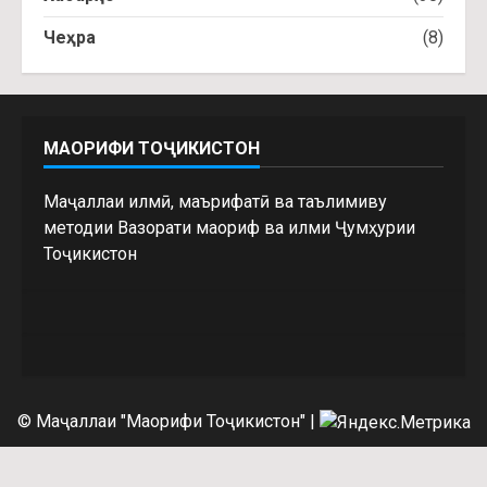
Чеҳра
(8)
МАОРИФИ ТОҶИКИСТОН
Маҷаллаи илмӣ, маърифатӣ ва таълимиву
методии Вазорати маориф ва илми Ҷумҳурии
Тоҷикистон
© Маҷаллаи "Маорифи Тоҷикистон"
|