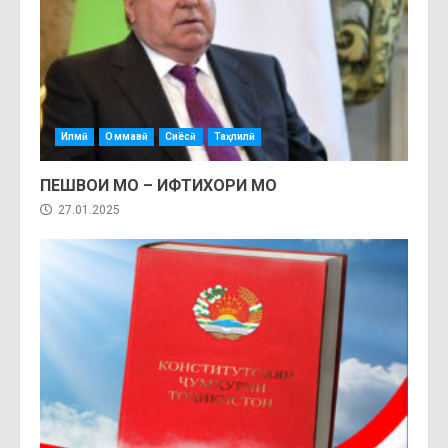
Илмӣ
Оммавӣ
Сиёсӣ
Таҳлилӣ
ПЕШВОИ МО – ИФТИХОРИ МО
27.01.2025