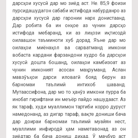
дарсҳои хусусӣ дар мо зиёд аст. Не. 85,9 фоизи
пурсидашудагон сабаби истифода набурданро аз
дарсҳои хусусӣ дар гаронии нарх донистаанд.
Дар робита ба ин онҳое аз чунин дарсҳо
истифода мебаранд, ки аз лиҳози иқтисодӣ
оилаашон таъминоти хуб дорад. Яъне дар мо
оилаҳои миёнаҳол ва сарватманд имкони
вобаста кардани фарзандони худро ба дарсҳои
хусусӣ дошта бошанд, оилаҳои камбизоат аз
чунин имконият асосан маҳруманд. Аслан
мавзӯъҳои дарси иловагӣ бояд берун аз
барномаи таълимӣ интихоб шаванд.
Мутаассифона, дар мо то ҳанӯз имкони пурра ба
инобат гирифтани ин меъёр пайдо нашудааст. Аз
як тараф, худи муаллимон тартиби корро дуруст
намедонанд, аз дигар тараф, вақте дониши бача
дар доираи барномаи таълимӣ муайян нест,
муаллими инфиродӣ ҳам наметавонад аз он
зиёдтар ба бача дониш диҳад. Ӯ маҷбур аст