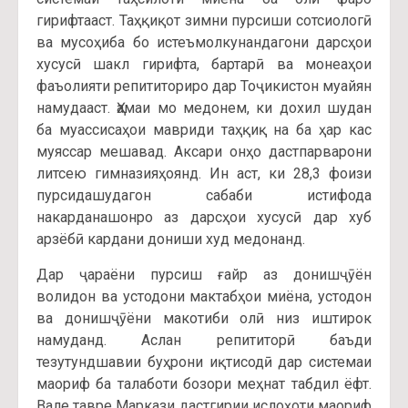
гирифтааст. Таҳқиқот зимни пурсиши сотсиологӣ
ва мусоҳиба бо истеъмолкунандагони дарсҳои
хусусӣ шакл гирифта, бартарӣ ва монеаҳои
фаъолияти репититориро дар Тоҷикистон муайян
намудааст. Ҳамаи мо медонем, ки дохил шудан
ба муассисаҳои мавриди таҳқиқ на ба ҳар кас
муяссар мешавад. Аксари онҳо дастпарварони
литсею гимназияҳоянд. Ин аст, ки 28,3 фоизи
пурсидашудагон сабаби истифода
накарданашонро аз дарсҳои хусусӣ дар хуб
арзёбӣ кардани дониши худ медонанд.
Дар ҷараёни пурсиш ғайр аз донишҷӯён
волидон ва устодони мактабҳои миёна, устодон
ва донишҷӯёни макотиби олӣ низ иштирок
намуданд. Аслан репититорӣ баъди
тезутундшавии буҳрони иқтисодӣ дар системаи
маориф ба талаботи бозори меҳнат табдил ёфт.
Вале тавре Маркази дастгирии ислоҳоти маориф