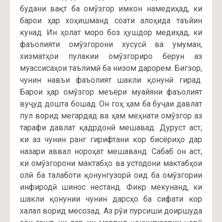
будани вақт ба омӯзгор имкон намедиҳад, ки
барои ҳар хоҳишманд соати алоҳида таъйин
кунад. Ин ҳолат моро боз ҳушдор медиҳад, ки
фаъолияти омӯзгорони хусусӣ ва умуман,
хизматҳои пулакии омӯзгориро берун аз
муассисаҳои таълимӣ ба низом дарорем. Бигзор,
чунин навъи фаъолият шакли қонунӣ гирад.
Барои ҳар омӯзгор меъёри муайяни фаъолият
вуҷуд дошта бошад. Он гоҳ ҳам ба буҷаи давлат
пул ворид мегардад ва ҳам меҳнати омӯзгор аз
тарафи давлат қадрдонӣ мешавад. Дуруст аст,
ки аз чунин ранг гирифтани кор бисёриҳо дар
назари аввал нороҳат мешаванд. Сабаб он аст,
ки омӯзгорони мактабҳо ва устодони мактабҳои
олӣ ба талаботи қонунгузорӣ оид ба омӯзгории
инфиродӣ шинос нестанд. Фикр мекунанд, ки
шакли қонунии чунин дарсҳо ба сифати кор
халал ворид месозад. Аз рӯи пурсиши доиршуда