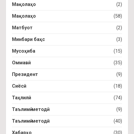
Мақолаҳо
(2)
Мақолаҳо
(58)
Матбуот
(2)
Минбари баҳс
(3)
Мусоҳиба
(15)
Оммавӣ
(35)
Президент
(9)
Сиёсӣ
(18)
Таҳлилӣ
(74)
Таълимӣ-методӣ
(9)
Таълимӣ-методӣ
(40)
Хабарҳо
(30)