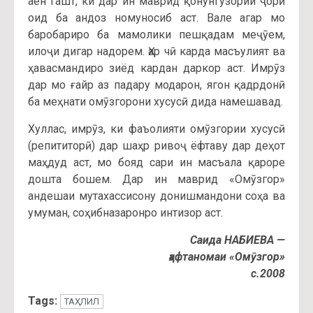
аён гашт, ки дар ин маврид қонунгузории ҷорӣ
оид ба андоз номуносиб аст. Вале агар мо
баробариро ба мамолики пешқадам меҷӯем,
илоҷи дигар надорем. Ҳар чӣ карда масъулият ва
ҳавасмандиро зиёд кардан даркор аст. Имрӯз
дар мо ғайр аз падару модарон, ягон қадрдонӣ
ба меҳнати омӯзгорони хусусӣ дида намешавад.
Хуллас, имрӯз, ки фаъолияти омӯзгории хусусӣ
(репититорӣ) дар шаҳр ривоҷ ёфтаву дар деҳот
маҳдуд аст, мо бояд сари ин масъала қароре
дошта бошем. Дар ин маврид «Омӯзгор»
андешаи мутахассисону донишмандони соҳа ва
умуман, соҳибназаронро интизор аст.
Саида НАБИЕВА —
ҳафтаномаи «Омӯзгор»
с.2008
Tags:
ТАҲЛИЛ