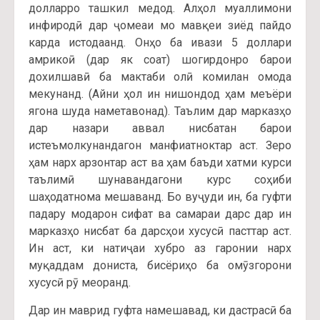
долларро ташкил медод. Алҳол муаллимони
инфиродӣ дар ҷомеаи мо мавқеи зиёд пайдо
карда истодаанд. Онҳо ба ивази 5 доллари
амрикоӣ (дар як соат) шогирдонро барои
дохилшавӣ ба мактаби олӣ комилан омода
мекунанд. (Айни ҳол ин нишондод ҳам меъёри
ягона шуда наметавонад). Таълим дар марказҳо
дар назари аввал нисбатан барои
истеъмолкунандагон манфиатноктар аст. Зеро
ҳам нарх арзонтар аст ва ҳам баъди хатми курси
таълимӣ шунавандагони курс соҳиби
шаҳодатнома мешаванд. Бо вуҷуди ин, ба гуфти
падару модарон сифат ва самараи дарс дар ин
марказҳо нисбат ба дарсҳои хусусӣ пасттар аст.
Ин аст, ки натиҷаи хубро аз гаронии нарх
муқаддам дониста, бисёриҳо ба омӯзгорони
хусусӣ рӯ меоранд.
Дар ин маврид гуфта намешавад, ки дастрасӣ ба