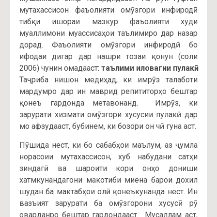
мутахассисон фаъолияти омӯзгори инфиродӣ
тибқи ишораи мазкур фаъолияти худи
муаллимони муассисаҳои таълимиро дар назар
дорад. Фаъолияти омӯзгори инфиродӣ бо
ифодаи дигар дар нашри тозаи қонун (соли
2006) чунин омадааст:
таълими иловагии пулакӣ
.
Таҷриба нишон медиҳад, ки имрӯз талаботи
мардумро дар ин маврид репититорҳо бештар
қонеъ гардонда метавонанд. Имрӯз, ки
зарурати хизмати омӯзгори хусусии пулакӣ дар
мо афзудааст, бубинем, ки бозори он чӣ гуна аст.
Пӯшида нест, ки бо сабабҳои маълум, аз ҷумла
норасоии мутахассисон, хуб набудани сатҳи
зиндагӣ ва шароити кори онҳо дониши
хатмкунандагони макотиби миёна барои дохил
шудан ба мактабҳои олӣ қонеъкунанда нест. Ин
вазъият зарурати ба омӯзгорони хусусӣ рӯ
оварданро бештар гардондааст. Мусаллам аст,