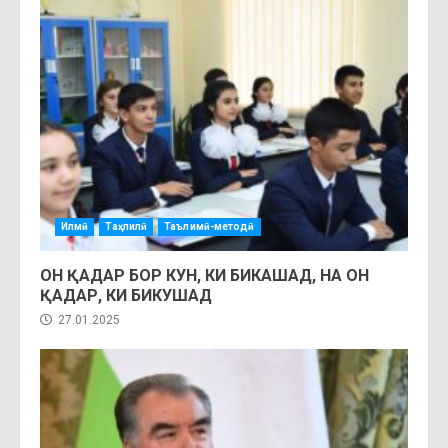
Илмӣ
Таҳлилӣ
Таълимӣ-методӣ
ОН ҚАДАР БОР КУН, КИ БИКАШАД, НА ОН
ҚАДАР, КИ БИКУШАД
27.01.2025