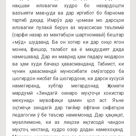
нақшаи иловагии худро бо назардошти
вазъияти мавҷуда ва дар иртибот бо барнома
тартиб диҳад. Имрӯз дар ҷомеаи мо дарсҳои
иловагии пулакӣ берун аз муассисаи таълимӣ
(сарфи назар аз мактабҳои шартномавӣ) бештар
«мӯд» шудаанд. Ба он хотир ки дар онҳо ягон
монеа, фишор, талабот ва ё маҳдудият дида
намешавад. Дар ин маврид ҳам падару модарон
ва ҳам худи бачаҳо ҳавасманданд. Табиист, ки
чунин ҳавасмандӣ муносибати омӯзгорро ба
шогирдон нисбат ба шогирдоне, ки дарси хусусӣ
намегиранд, хубтар мегардонад. Ҳикмати
мардумӣ «Зиндагӣ оинаро муҳтоҷи хокистар
мекунад» мувофиқи ҳамин ҳол аст. Яъне
эҳтиёҷи зиндагӣ дар тағйир ёфтани сифатҳои
педагогии ӯ бе таъсир намемонад. Дар ҳақиқат,
муаллимоне, ки аз лиҳози иқтисодӣ чандон
муҳтоҷ нестанд, худро озор додан намехоҳанд.