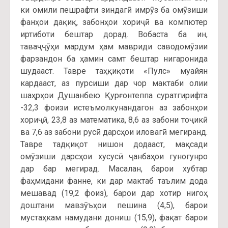
ки омили пешрафти зиндагӣ имрӯз ба омӯзиши
фанҳои дақиқ, забонҳои хориҷӣ ва компютер
иртиботи бештар дорад. Вобаста ба ин,
таваҷҷӯҳи мардум ҳам мавриди саводомӯзии
фарзандон ба ҳамин самт бештар нигаронида
шудааст. Тавре таҳқиқоти «Пулс» муайян
кардааст, аз пурсиши дар чор мактаби олии
шаҳрҳои Душанбею Қурғонтеппа суратгирифта
-32,3 фоизи истеъмолкунандагон аз забонҳои
хориҷӣ, 23,8 аз математика, 8,6 аз забони тоҷикӣ
ва 7,6 аз забони русӣ дарсҳои иловагӣ мегиранд.
Тавре тадқиқот нишон додааст, мақсади
омӯзиши дарсҳои хусусӣ ҷанбаҳои гуногунро
дар бар мегирад. Масалан, барои хубтар
фаҳмидани фанне, ки дар мактаб таълим дода
мешавад (19,2 фоиз), барои дар хотир нигоҳ
доштани мавзӯъҳои пешина (4,5), барои
мустаҳкам намудани дониш (15,9), фақат барои