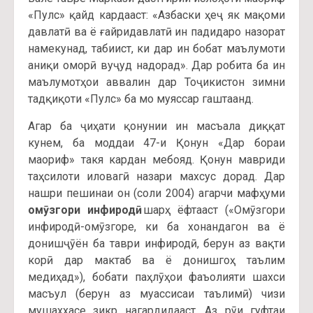
«Пулс» қайд кардааст: «Азбаски ҳеҷ як мақоми
давлатӣ ва ё ғайридавлатӣ ин падидаро назорат
намекунад, табиист, ки дар ин бобат маълумоти
аниқи оморӣ вуҷуд надорад». Дар робита ба ин
маълумотҳои аввалин дар Тоҷикистон зимни
тадқиқоти «Пулс» ба мо муяссар гаштаанд.
Агар ба ҷиҳати қонунии ин масъала диққат
кунем, ба моддаи 47-и Қонун «Дар бораи
маориф» такя кардан мебояд. Қонун мавриди
таҳсилоти иловагӣ назари махсус дорад. Дар
нашри пешинаи он (соли 2004) агарчи мафҳуми
омӯзгори инфиродӣ
шарҳ ёфтааст («Омӯзгори
инфиродӣ-омӯзгоре, ки ба хонандагон ва ё
донишҷӯён ба таври инфиродӣ, берун аз вақти
корӣ дар мактаб ва ё донишгоҳ таълим
медиҳад»), бобати паҳлӯҳои фаъолияти шахси
масъул (берун аз муассисаи таълимӣ) чизи
мушаххасе зикр нагардидааст. Аз рӯи гуфтаи