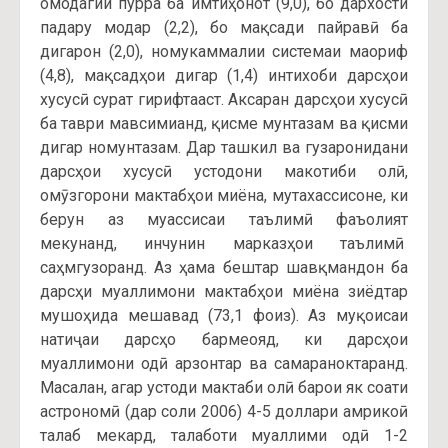
омодагии пурра ба имтиҳонот (9,0), бо дархости
падару модар (2,2), бо мақсади пайравӣ ба
дигарон (2,0), номукаммалии системаи маориф
(4,8), мақсадҳои дигар (1,4) интихоби дарсҳои
хусусӣ сурат гирифтааст. Аксаран дарсҳои хусусӣ
ба таври мавсимианд, қисме мунтазам ва қисми
дигар номунтазам. Дар ташкил ва гузаронидани
дарсҳои хусусӣ устодони макотиби олӣ,
омӯзгорони мактабҳои миёна, мутахассисоне, ки
берун аз муассисаи таълимӣ фаъолият
мекунанд, инчунин марказҳои таълимӣ
саҳмгузоранд. Аз ҳама бештар шавқмандон ба
дарсҳи муаллимони мактабҳои миёна зиёдтар
мушоҳида мешавад (73,1 фоиз). Аз муқоисаи
натиҷаи дарсҳо бармеояд, ки дарсҳои
муаллимони одӣ арзонтар ва самараноктаранд.
Масалан, агар устоди мактаби олӣ барои як соати
астрономӣ (дар соли 2006) 4-5 доллари амрикоӣ
талаб мекард, талаботи муаллими одӣ 1-2