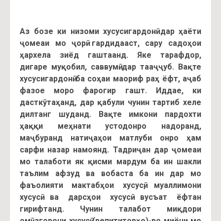
Аз бозе ки низоми хусусигардонӣ дар ҳаёти
ҷомеаи мо ҷорӣ гардидааст, сару садоҳои
ҳархела зиёд гаштаанд. Яке тарафдор,
дигаре муқобил, саввумӣ дар тааҷҷуб. Вақте
хусусигардонӣ ба соҳаи маориф раҳ ёфт, аҷаб
фазое моро фарогир гашт. Иддае, ки
дасткӯтаҳанд, дар қабули чунин тартиб хеле
дилтанг шуданд. Вақте имкони пардохти
ҳаққи меҳнати устодонро надоранд,
маҷбуранд натиҷаҳои матлуби онро ҳам
сарфи назар намоянд. Тадриҷан дар ҷомеаи
мо талаботи як қисми мардум ба ин шакли
таълим афзуд ва вобаста ба ин дар мо
фаъолияти мактабҳои хусусӣ, муаллимони
хусусӣ ва дарсҳои хусусӣ вусъат ёфтан
гирифтанд. Чунин талабот миқдори
омӯзгорони хусусӣ (репититорҳо)-ро миёни мо