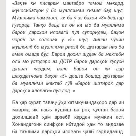
«Вақте ки писарам мактабро тамом мекард,
муносибатҳои ӯ бо муаллимаи химия бад шуд.
Муаллима намехост, ки ба ӯ аз баҳои «3» бештар
гузорад. Танҳо баъд аз он ки мо ба муаллима
барои дарсҳои иловагӣ пул супоридем, баҳои
чоряк ва солонаи ӯ «5» шуд. Айнан чунин
мушкилӣ бо муаллими риёзӣ бо духтарам низ ба
амал омада буд. Барои дохил шудан ба мактаби
олӣ мо устодеро аз ДСТР барои дарсҳои хусусӣ
даъват кардем, вале барои он ки дар
шаҳодатнома баҳои «5» дошта бошад, духтарам
ба муаллими мактаб гӯё «барои иштирок дар
дарсҳои иловагӣ» пул дод…»
Ба ҳар сурат, таваҷҷӯҳи хатмкунандаҳоро дар ин
маврид як навъ кӯшиш ва роҳ ҷустан барои
дохилшавӣ ҳам арзёбӣ кардан мумкин аст.
Хонандагони синфҳои ибтидоӣ ҳам то андозае
ба таълими дарсҳои иловагӣ ҷалб гардидаанд.