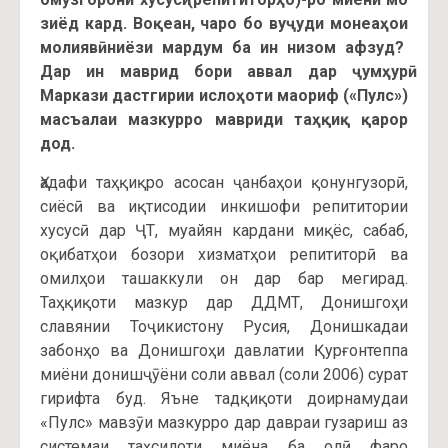
зиёд кард. Воқеан, чаро бо вуҷуди монеаҳои
молиявӣ ниёзи мардум ба ин низом афзуд?
Дар ин маврид бори аввал дар ҷумҳурӣ
Маркази дастгирии ислоҳоти маориф («Пулс»)
масъалаи мазкурро мавриди таҳқиқ қарор
дод.
Ҳадафи таҳқиқро асосан ҷанбаҳои қонунгузорӣ,
сиёсӣ ва иқтисодии инкишофи репититории
хусусӣ дар ҶТ, муайян кардани миқёс, сабаб,
оқибатҳои бозори хизматҳои репититорӣ ва
омилҳои ташаккули он дар бар мегирад.
Таҳқиқоти мазкур дар ДДМТ, Донишгоҳи
славянии Тоҷикистону Русия, Донишкадаи
забонҳо ва Донишгоҳи давлатии Қурғонтеппа
миёни донишҷӯёни соли аввал (соли 2006) сурат
гирифта буд. Яъне тадқиқоти доирнамудаи
«Пулс» мавзӯи мазкурро дар давраи гузариш аз
системаи таҳсилоти миёна ба олӣ фаро