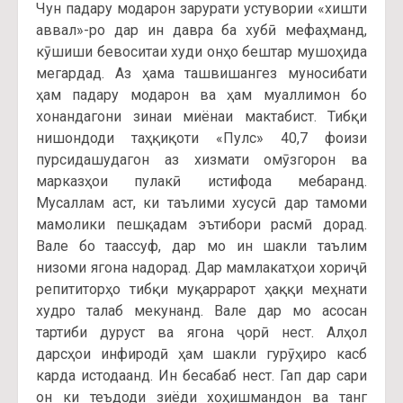
Чун падару модарон зарурати устувории «хишти
аввал»-ро дар ин давра ба хубӣ мефаҳманд,
кӯшиши бевоситаи худи онҳо бештар мушоҳида
мегардад. Аз ҳама ташвишангез муносибати
ҳам падару модарон ва ҳам муаллимон бо
хонандагони зинаи миёнаи мактабист. Тибқи
нишондоди таҳқиқоти «Пулс» 40,7 фоизи
пурсидашудагон аз хизмати омӯзгорон ва
марказҳои пулакӣ истифода мебаранд.
Мусаллам аст, ки таълими хусусӣ дар тамоми
мамолики пешқадам эътибори расмӣ дорад.
Вале бо таассуф, дар мо ин шакли таълим
низоми ягона надорад. Дар мамлакатҳои хориҷӣ
репититорҳо тибқи муқаррарот ҳаққи меҳнати
худро талаб мекунанд. Вале дар мо асосан
тартиби дуруст ва ягона ҷорӣ нест. Алҳол
дарсҳои инфиродӣ ҳам шакли гурӯҳиро касб
карда истодаанд. Ин бесабаб нест. Гап дар сари
он ки теъдоди зиёди хоҳишмандон ва танг