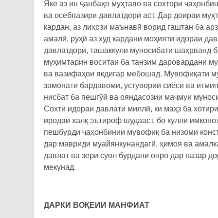
Яке аз ин ҷанбаҳо муҳтаво ва сохтори ҷаҳонби
ва осебпазири давлатдорӣ аст. Дар доираи муҳ
кардан, аз лиҳози маънавӣ ворид гаштан ба ар
амалӣ, руҳӣ аз худ кардани моҳияти идораи дав
давлатдорӣ, ташаккули муносибати шаҳрванд ба
муҳимтарин воситаи ба танзим даровардани му
ва вазифаҳои якдигар мебошад. Мувофиқати му
замонати бардавомӣ, устувории сиёсӣ ва итми
нисбат ба пешгӯӣ ва ояндасозии маҷмуи мунос
Сохти идораи давлати миллӣ, ки маҳз ба хотир
иродаи халқ эътироф шудааст, бо кулли имконот
пешбурди ҷаҳонбинии мувофиқ ба низоми конст
дар мавриди муайянкунандагӣ, ҳимоя ва амалк
давлат ва зери суол бурдани онро дар назар д
мекунад.
ДАРКИ ВОҚЕИИ МАНФИАТ