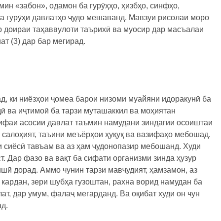
ин «забон», одамон ба гурӯҳҳо, ҳизбҳо, синфҳо,
 ва гурӯҳи давлатҳо ҷудо мешаванд. Мавзуи рисолаи моро
р доираи таҳаввулоти таърихӣ ва муосир дар масъалаи
т (3) дар бар мегирад.
д, ки ниёзҳои ҷомеа барои низоми муайяни идоракунӣ ба
ӣ ва иҷтимоӣ ба тарзи муташаккил ва моҳиятан
ифаи асосии давлат таъмин намудани зиндагии осоиштаи
 салоҳият, таъини меъёрҳои ҳуқуқ ва вазифаҳо мебошад.
и сиёсӣ тавъам ва аз ҳам ҷудонопазир мебошанд. Худи
т. Дар фазо ва вақт ба сифати организми зинда ҳузур
ишӣ дорад. Аммо чунин тарзи мавҷудият, ҳамзамон, аз
 кардан, зери шубҳа гузоштан, рахна ворид намудан ба
лат, дар умум, фалаҷ мегарданд. Ва оқибат худи он чун
д.