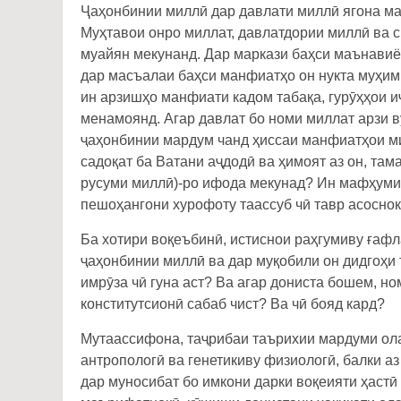
Ҷаҳонбинии миллӣ дар давлати миллӣ ягона ма
Муҳтавои онро миллат, давлатдории миллӣ ва 
муайян мекунанд. Дар маркази баҳси маънави
дар масъалаи баҳси манфиатҳо он нукта муҳим а
ин арзишҳо манфиати кадом табақа, гурӯҳҳои и
менамоянд. Агар давлат бо номи миллат арзи 
ҷаҳонбинии мардум чанд ҳиссаи манфиатҳои м
садоқат ба Ватани аҷдодӣ ва ҳимоят аз он, там
русуми миллӣ)-ро ифода мекунад? Ин мафҳуми к
пешоҳангони хурофоту таассуб чӣ тавр асосно
Ба хотири воқеъбинӣ, истиснои раҳгумиву ғафл
ҷаҳонбинии миллӣ ва дар муқобили он дидгоҳи 
имрӯза чӣ гуна аст? Ва агар дониста бошем, н
конститутсионӣ сабаб чист? Ва чӣ бояд кард?
Мутаассифона, таҷрибаи таърихии мардуми ола
антропологӣ ва генетикиву физиологӣ, балки аз
дар муносибат бо имкони дарки воқеияти ҳастӣ