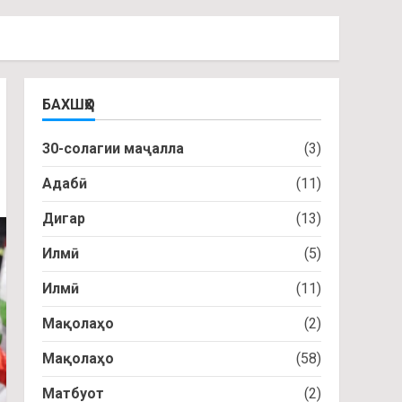
БАХШҲО
30-солагии маҷалла
(3)
Адабӣ
(11)
Дигар
(13)
Илмӣ
(5)
Илмӣ
(11)
Мақолаҳо
(2)
Мақолаҳо
(58)
Матбуот
(2)