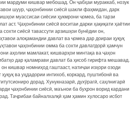
нии мардуми кишвар мебошад. Он ҷабҳаи мураккаб, нозук
тавои шуур, ҷаҳонбинии сиёсӣ шакли фаҳмидан, дарк
зишҳои муассисаи сиёсии ҳукмрони ҷомеа, ба тарзи
лат аст. Ҷаҳонбинии сиёсӣ воситаи дарки ҳақиқати ҳаётии
 сохти сиёсӣ тавассути арзишҳои бунёдии он,
ҳтавои алоқамандии давлат ва ҷомеа дар доираи ҳуқуқ
ҳтавои ҷаҳонбинии омма ба сохти давлатдорӣ ҳамчун
нони аҳолии мамлакат, кишварҳои минтақа ва ҷаҳон
ибатҳо дар қаламрави давлат ба ҳисоб гирифта мешавад.
и он кишвар номниҳод гаштааст, натиҷаи изҳори озоди
 ҳуқуқ ва уҳдадории интихоб, коркард, пуштибонӣ ва
итутсиониро дорад. Хунукназарӣ, духӯрагӣ, саҳлнигарӣ
арди ҷаҳонбинии сиёсӣ, маънои ба буҳрон ворид кардани
орад. Таҷрибаи байналхалқӣ ҳам ҳамин хулосаро исбот