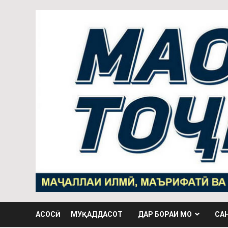
АСОСӢ
МУҚАДДАСОТ
ДАР БОРАИ МО
СА