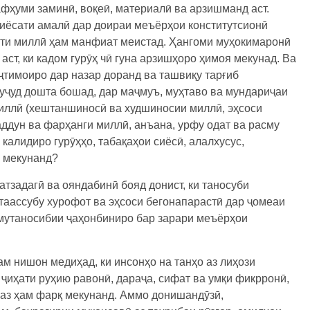
фҳуми заминӣ, воқеӣ, материалӣ ва арзишманд аст.
сиёсати амалӣ дар доираи меъёрҳои конститутсионӣ
ёти миллӣ ҳам манфиат меистад. Ҳангоми муҳокимаронӣ
ст, ки кадом гурӯҳ чӣ гуна арзишҳоро ҳимоя мекунад. Ва
ҷтимоиро дар назар доранд ва ташвиқу тарғиб
вуҷуд дошта бошад, дар маҷмуъ, муҳтаво ва мундариҷаи
иллӣ (хештаншиносӣ ва худшиносии миллӣ, эҳсоси
аддун ва фарҳанги миллӣ, анъана, урфу одат ва расму
алидиро гурӯҳҳо, табақаҳои сиёсӣ, алалхусус,
к мекунанд?
атзадагӣ ва ояндабинӣ бояд донист, ки таносуби
таассубу хурофот ва эҳсоси бегонапарастӣ дар ҷомеаи
омутаносибии ҷаҳонбиниро бар зарари меъёрҳои
м нишон медиҳад, ки инсонҳо на танҳо аз лиҳози
 ҷиҳати руҳию равонӣ, дараҷа, сифат ва умқи фикрронӣ,
 аз ҳам фарқ мекунанд. Аммо донишандӯзӣ,