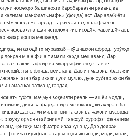
м, баҳрагирии муқоисавӣ аз таҷрибаи рӯзгор, омилҳои
ногуни ҷомеаро ба шинохти баробарвазни раванд ва
шаи калимаи манфиат «нафъ» (фоида) аст. Дар адабиёти
terest» ифода мегардад. Тарҷумаи таҳтуллафзии он
ес» ифодакунандаи истилоҳи «иқтисодӣ», «арзишӣ» аст.
дар назар дошта мешавад.
иҳад, ки аз одӣ то мураккаб – кӯшишҳои афрод, гурӯҳҳо,
ар доираи м а н ф и а т амалӣ карда мешаванд. Дар
азар аз шакли тафсир ва муаррифии онҳо, тавре
иқтисодӣ, яъне фоида меистанд. Дар ин маврид, фарзияи
асалан, агар бар ивази дуои мулло, дуои хубтар аз он ба
аз ин амал қаноатманд гардад.
анфиат» гуфта, маҷмуи воқеияти реалӣ — ашёи моддӣ,
 иҷтимоӣ, динӣ ва фарҳангиро меноманд, ки ахиран, ба
 кишвар дар сатҳи миллӣ, минтақавӣ ва ҷаҳонӣ мусоидат
от, орзуву ормони ғайриилмӣ, таассуб, хурофот, фанатизм,
вонанд ҷойгоҳи манфиатро иваз кунанд. Дар доираи
н, фосила гирифтан аз арзишҳои иқтисодӣ, модӣ, молӣ,