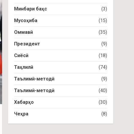
Минбари баҳс
(3)
Мусоҳиба
(15)
Оммавӣ
(35)
Президент
(9)
Сиёсӣ
(18)
Таҳлилӣ
(74)
Таълимӣ-методӣ
(9)
Таълимӣ-методӣ
(40)
Хабарҳо
(30)
Чеҳра
(8)