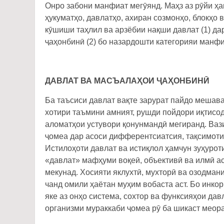
Онро забони манфиат мегӯянд. Маҳз аз рӯйи ҳам
ҳукуматҳо, давлатҳо, ахиран созмонҳо, блокҳо
кӯшиши таҳлил ва арзёбии нақши давлат (1) да
ҷаҳонбинӣ (2) бо назардошти категорияи манфиа
ДАВЛАТ ВА МАСЪАЛАҲОИ ҶАҲОНБИНӢ
Ба таъсиси давлат вақте зарурат пайдо мешава
хотири таъмини амният, рушди пойдори иқтисод
аломатҳои устувори қонунмандӣ мегиранд. Ваз
ҷомеа дар асоси дифферентсиатсия, тақсимоти
Истилоҳоти давлат ва истиқлол ҳамчун зуҳурот
«давлат» мафҳуми воқеӣ, объективӣ ва илмӣ ас
мекунад. Хосияти яклухтӣ, мухторӣ ва озодман
чанд омили ҳаётан муҳим вобаста аст. Бо инкор
яке аз онҳо система, сохтор ва функсияҳои дав
организми мураккаби ҷомеа рӯ ба шикаст меора