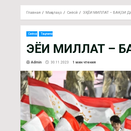
Главная
Мақолаҳо
Сиёсӣ
ЭҲЁИ МИЛЛАТ – БАҚОИ Д
Сиёсӣ
Таҳлилӣ
ЭҲЁИ МИЛЛАТ – 
Admin
30.11.2023
1 мин чтения