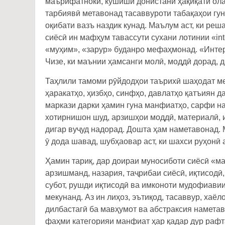
маърифатнокӣ, кӯшиши донистани ҳақиқати ола
тарбиявӣ метавонад тасаввуроти табақаҳои гу
оқибати вазъ наздик кунад. Маълум аст, ки ре
сиёсӣ ин мафҳум тавассути сухани лотинии «in
«муҳим», «зарур» буданро мефаҳмонад. «Интер
Чизе, ки маънии ҳамсанги молӣ, моддӣ дорад, 
Таҳлили тамоми рӯйдодҳои таърихӣ шаҳодат мед
ҳаракатҳо, ҳизбҳо, синфҳо, давлатҳо қатъиян д
маркази дарки ҳамин гуна манфиатҳо, сарфи н
хотирнишон шуд, арзишҳои моддӣ, материалӣ, 
дигар вуҷуд надорад. Дошта ҳам наметавонад. М
ӯ дода шавад, шубҳаовар аст, ки шахси руҳонӣ 
Ҳамин тариқ, дар доираи муносиботи сиёсӣ «м
арзишманд, назария, таҷрибаи сиёсӣ, иқтисодӣ,
субот, рушди иқтисодӣ ва имконоти мудофиавии
мекунанд. Аз ин лиҳоз, эътиқод, тасаввур, хаёл
дилбастагӣ ба мавҳумот ва абстраксия намета
фаҳми категорияи манфиат ҳар қадар дур рафта