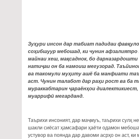
Зуҳури инсон дар табиат падидаи фавқуло
соҳибшуур мебошад, ки чунин афзалиятро
майнаи хеш, мақсаднок, бо дарназардошти
натиҷаи он ба намоиш мегузорад. Таъйин
ва такомули муҳиту ашё ба манфиати та
аст. Чунин талабот дар раҳи рост ва ба т
мураккабтарин ҷараёнҳои диалектикиест, 
муаррифӣ мегарданд.
Таърихи инсоният, дар маҷмуъ, таърихи сулҳ не
шакли сиёсат ҳамсафари ҳаёти одамон мебошад
устувор ва поянда дар давоми асрҳо он аст, ки 