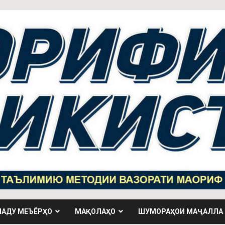
НАДУ МЕЪЁРҲО
МАҚОЛАҲО
ШУМОРАҲОИ МАҶАЛЛА