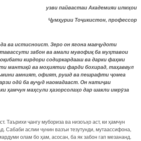
узви пайвастаи Академияи илмҳои
Ҷумҳурии Тоҷикистон, профессор
да ва истисноист. Зеро он ягона мавҷудоти
 тавассути забон ва амали мувофиқ ба муҳтавои
 оқибати кирдори содиркардааш ва дарки фаҳми
оти мантиқӣ ва моҳиятии фарди бохирад, таҳаввул
ъмини амният, офият, рушд ва пешрафти ҷомеа
арзи одӣ ба вуҷуд наомадааст. Он натиҷаи
ки ҳамчун маҳсули ҳазорсолаҳо дар шакли имрӯза
ст. Таърихи ҷангу мубориза ва низоъҳо аст, ки ҳамчун
. Сабаби аслии чунин вазъи тезутунди, мутаассифона,
мардуми олам бо ҳам, асосан, ба як забон гап мезананд.