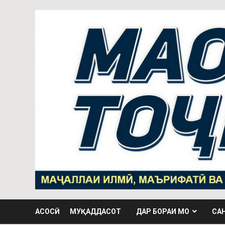
АСОСӢ
МУҚАДДАСОТ
ДАР БОРАИ МО
СА