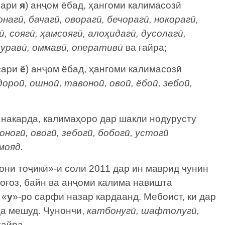
сари
я
) анҷом ёбад, ҳангоми калимасозӣ
онагӣ, бачагӣ, оворагӣ, бечорагӣ, нокорагӣ,
, соягӣ, ҳамсоягӣ, алоҳидагӣ, дусолагӣ,
куравӣ, оммавӣ, оперативӣ
ва ғайра;
сари
ё
) анҷом ёбад, ҳангоми калимасозӣ
дороӣ, ошноӣ, тавоноӣ, овоӣ, ёбоӣ, зебоӣ,
я накарда, калимаҳоро дар шакли нодурусту
оногӣ, овогӣ, зебогӣ, бобогӣ, устогӣ
мояд.
ни тоҷикӣ»-и соли 2011 дар ин маврид чунин
оғоз, байн ва анҷоми калима навишта
 «
у
»-ро сарфи назар кардаанд. Мебоист, ки дар
да мешуд. Чунончи,
катбонугӣ, шафтолугӣ,
ғайра.