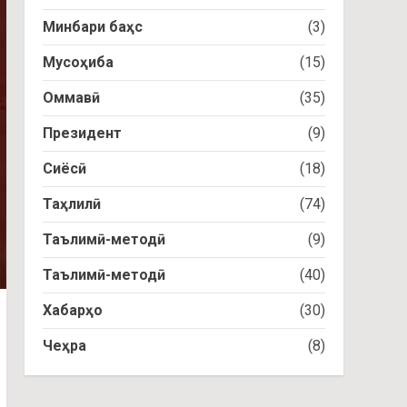
Минбари баҳс
(3)
Мусоҳиба
(15)
Оммавӣ
(35)
Президент
(9)
Сиёсӣ
(18)
Таҳлилӣ
(74)
Таълимӣ-методӣ
(9)
Таълимӣ-методӣ
(40)
Хабарҳо
(30)
Чеҳра
(8)