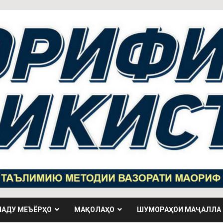
НАДУ МЕЪЁРҲО
МАҚОЛАҲО
ШУМОРАҲОИ МАҶАЛЛА