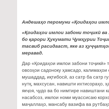
Андешаҳо перомуни «Қоидаҳои имл
«Қоидаҳои имлои забони тоҷикӣ ва
бо қарори Ҳукумати Ҷумҳурии Тоҷик
тасвиб расидааст, яке аз ҳуҷҷатҳо
меравад.
Дар «Қоидаҳои имлои забони тоҷикӣ» 
овозҳои садоноку ҳамсадо, калимаҳои 
мушаддад, иқтибосӣ, аз сатр ба сатр 
нутқ, махсусан, навишти ихтисораҳо, ҳ
якҷоя, ҷудо ва бо нимтире навиштани 
насабсоз, имлои номи муассисаю корхо
маҷаллаҳо, мансабу вазифа ва рутбаҳ