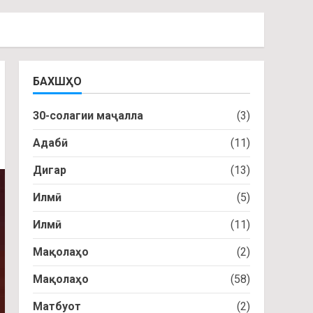
БАХШҲО
30-солагии маҷалла
(3)
Адабӣ
(11)
Дигар
(13)
Илмӣ
(5)
Илмӣ
(11)
Мақолаҳо
(2)
Мақолаҳо
(58)
Матбуот
(2)