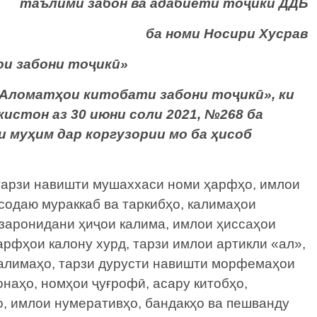
таълими забон ва адабиёти тоҷики
ДДБ
ба номи Носири Хусрав
ои забони тоҷикӣ»
 Аломатҳои китобати забони тоҷикӣ», ки
истон аз 30 июни соли 2021, №268 ба
и муҳим дар коргузории мо ба ҳисоб
тарзи навишти мушаххаси номи ҳарфҳо, имлои
содаю мураккаб ва таркибҳо, калимаҳои
гузаронидани ҳиҷои калима, имлои ҳиссаҳои
арфҳои калону хурд, тарзи имлои артикли «ал»,
калимаҳо, тарзи дурусти навишти морфемаҳои
наҳо, номҳои ҷуғрофӣ, асару китобҳо,
о, имлои нумеративҳо, бандакҳо ва пешванду