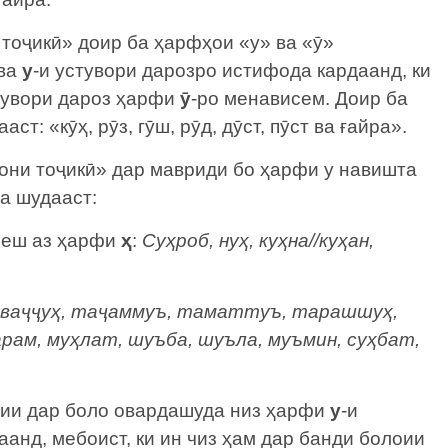
тоҷикӣ» доир ба ҳарфҳои «у» ва «ӯ»
 ва
у
-и устувори дарозро истифода кардаанд, ки
тувори дароз ҳарфи
ӯ
-ро менависем. Доир ба
т: «кӯҳ, рӯз, гӯш, рӯд, дӯст, пӯст ва ғайра».
они тоҷикӣ» дар мавриди бо ҳарфи у навишта
а шудааст:
 пеш аз ҳарфи
ҳ
:
Суҳроб, нуҳ, куҳна//куҳан,
ваҷҷуҳ, таҷаммуъ, таматтуъ, тарашшуҳ,
рам, муҳлат, шуъба, шуъла, муъмин, суҳбат,
бии дар боло овардашуда низ ҳарфи
у
-и
анд, мебоист, ки ин чиз ҳам дар банди болоии