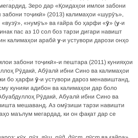
 мегардид. Зеро дар «Қоидаҳои имлои забони
 забони тоҷикӣ» (2013) калимаҳои «шурӯъ»,
 «вузӯ», «нумӯъ» ва ғайра бо ҳарфи «
ӯ
» (
у
-и
нак пас аз 10 сол боз тарзи дигари навишт
нин калимаҳои арабӣ
у
-и устувори дарози онҳо
млои забони тоҷикӣ»-и пештара (2011) кунияҳои
уллоҳ Рӯдакӣ, Абӯалӣ ибни Сино ва калимаҳои
 ки бо ҳарфи
ӯ
-и устувори дароз менавиштанд,
сму кунияи адибон ва калимаҳои дар боло
 Абуабдуллоҳ Рӯдакӣ, Абуалӣ ибни Сино ва
вишта мешаванд. Аз омӯзиши тарзи навишти
аҳо маълум мегардад, ки он фақат дар се
дароз:
кӯҳ, рӯз, гӯш, рӯд, дӯст, пӯст
ва ғайра».