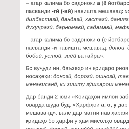
– агар калима бо садоноки
а
(ё йотбар
пасванди
-гӣ (-вӣ)
навишта мешавад:
х
дилбастагӣ, бандагӣ, хастагӣ, даниягӣ
дуҳуҷрагӣ, барномавӣ, садамавӣ, маф
– агар калима бо садоноки
о
(ё йотбар
пасванди
-ӣ
навишта мешавад:
доноӣ, 
бобоӣ, устоӣ, зиёӣ
ва ғайра».
Бо вуҷуди ин, баъзеҳо ин қоидаро рио
носаҳеҳи:
доногӣ, дорогӣ, ошногӣ, тав
менависанд, ки зишту гӯшхарош мена
Дар банди 2-юми «Қоидаҳои имлои забо
оварда шуда буд: «Ҳарфҳои
а, о, у
дар 
мешаванд», вале дар матни нав ҳарфи
қоидаҳо бо ҳарфи у ҳам мисолҳо овар
паҳлугӣ, доругӣ, хушрӯйӣ, хушбӯйӣ
ва 