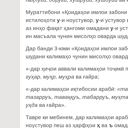
Мураттибони «Қоидаҳои имлои забони 
истилоҳоти
у
-и ноустувор,
у
-и устувор
аз инҳо фақат ҳангоми омадани
у
-и ус
ин масъала чунин мисолҳо оварда шудаас
Дар банди 3-юми «Қоидаҳои имлои заб
шудани калимаҳо чунин мисолҳо овард
«-дар ҳиҷои аввали калимаҳои тоҷикӣ
гуҳар, муҳр, муҳра
ва ғайра;
«-дар калимаҳои иқтибосии арабӣ:
«та
тазарруъ, таваққуъ, табарруъ, муҳта
уҳда
ва ғайра».
Тавре ки мебинем, дар калимаҳои ара
ноустувор пеш аз ҳарфҳои
ҳ
ва
ъ
омада