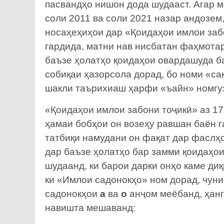
пасвандҳо нишон дода шудааст. Агар м
соли 2011 ва соли 2021 назар андозем
носаҳеҳиҳои дар «Қоидаҳои имлои заб
гардида, матни нав нисбатан фаҳмотар
баъзе ҳолатҳо қоидаҳои овардашуда ба
собиқаи ҳазорсола дорад, бо номи «са
шакли таърихиаш ҳарфи «ъайн» номгу
«Қоидаҳои имлои забони тоҷикӣ» аз 17
ҳамаи бобҳои он возеҳу равшан баён 
татбиқи намудани он фақат дар фаслҳо
дар баъзе ҳолатҳо бар замми қоидаҳо
шудаанд, ки барои дарки онҳо каме диқ
ки «Имлои садонокҳо» ном дорад, чунин
садонокҳои
а
ва
о
анҷом меёбанд, ҳан
навишта мешаванд: