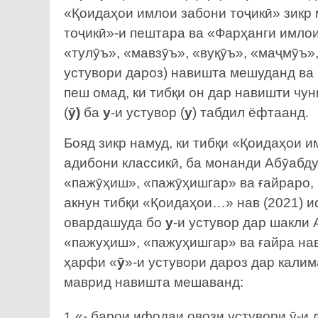
«Қоидаҳои имлои забони тоҷикӣ» зикр
тоҷикӣ»-и пештара ва «Фарҳанги имлои
«тулӯъ», «мавзӯъ», «вуқӯъ», «маҷмӯъ»,
устувори дароз) навишта мешуданд ва и
пеш омад, ки тибқи он дар навишти чу
(
ӯ)
ба
у
-и устувор (
у
) табдил ёфтаанд.
Бояд зикр намуд, ки тибқи «Қоидаҳои и
адибони классикӣ, ба монанди Абӯабд
«пажӯҳиш», «пажӯҳишгар» ва ғайраро,
акнун тибқи «Қоидаҳои…» нав (2021) и
овардашуда бо
у
-и устувор дар шакли
«пажуҳиш», «пажуҳишгар» ва ғайра на
ҳарфи «
ӯ
»-и устувори дароз дар калим
маврид навишта мешаванд:
«- барои ифодаи овози устувори ӯ-и 