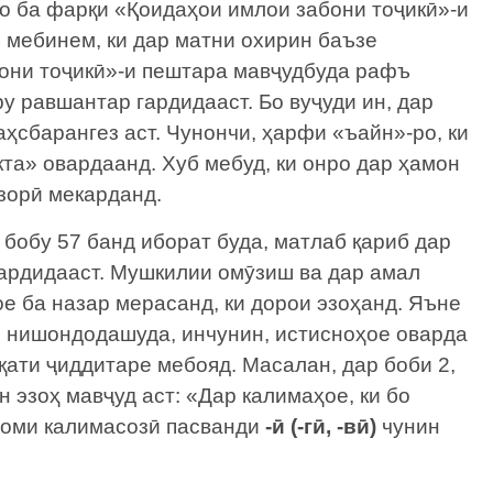
о ба фарқи «Қоидаҳои имлои забони тоҷикӣ»-и
, мебинем, ки дар матни охирин баъзе
они тоҷикӣ»-и пештара мавҷудбуда рафъ
у равшантар гардидааст. Бо вуҷуди ин, дар
ҳсбарангез аст. Чунончи, ҳарфи «ъайн»-ро, ки
кта» овардаанд. Хуб мебуд, ки онро дар ҳамон
зорӣ мекарданд.
 бобу 57 банд иборат буда, матлаб қариб дар
гардидааст. Мушкилии омӯзиш ва дар амал
е ба назар мерасанд, ки дорои эзоҳанд. Яъне
и нишондодашуда, инчунин, истисноҳое оварда
қати ҷиддитаре мебояд. Масалан, дар боби 2,
 эзоҳ мавҷуд аст: «Дар калимаҳое, ки бо
гоми калимасозӣ пасванди
-ӣ (-гӣ, -вӣ)
чунин