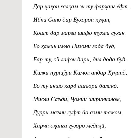
Дар ҷаҳон халқам зи ту фарҳанг ёфт.
Ибни Сино дар Бухорои куҳан,
Кошт дар марзи шифо тухми сухан.
Бо ҳамин имло Низомӣ зода буд,
Бар ту, эй лафзи дарӣ, дил дода буд.
Килки пуршӯри Камол андар Хуҷанд,
Бо ту иншо кард ашъори баланд.
Мисли Саъдӣ, Ҷомии ширинкалом,
Дурри маънӣ суфт бо азми тамом.
Ҳарчи оҳанги гуворо медиҳӣ,