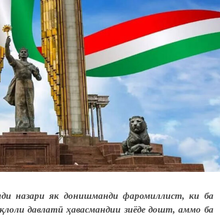
ди назари як донишманди фаромиллист, ки ба
лоли давлатӣ ҳавасмандии зиёде дошт, аммо ба