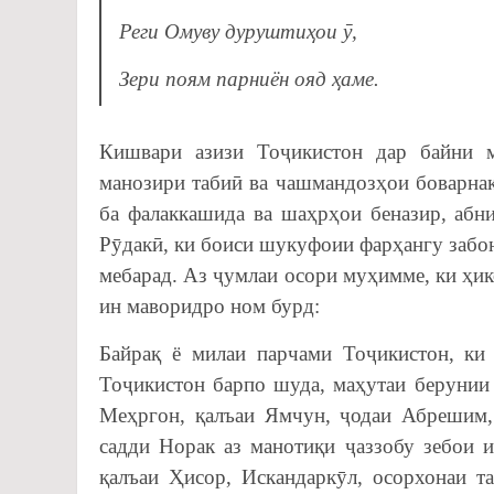
Реги Омуву дуруштиҳои ӯ,
Зери поям парниён ояд ҳаме.
Кишвари азизи Тоҷикистон дар байни м
манозири табиӣ ва чашмандозҳои боварнак
ба фалаккашида ва шаҳрҳои беназир, абн
Рӯдакӣ, ки боиси шукуфоии фарҳангу забон
мебарад. Аз ҷумлаи осори муҳимме, ки ҳик
ин маворидро ном бурд:
Байрақ ё милаи парчами Тоҷикистон, ки
Тоҷикистон барпо шуда, маҳутаи берунии 
Меҳргон, қалъаи Ямчун, ҷодаи Абрешим,
садди Норак аз манотиқи ҷаззобу зебои 
қалъаи Ҳисор, Искандаркӯл, осорхонаи т