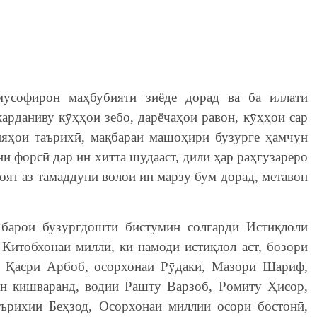
усофирон маҳбубияти зиёде дорад ва ба иллати
арданиву кӯҳҳои зебо, дарёчаҳои равон, кӯҳҳои сар
ияҳои таърихӣ, мақбараи машоҳири бузурге ҳамчун
и форсӣ дар ин хитта шудааст, дили ҳар раҳгузареро
оят аз тамаддуни волои ин марзу бум дорад, метавон
 барои бузургдошти бистумин солгарди Истиқлоли
Китобхонаи миллӣ, ки намоди истиқлол аст, бозори
 Қасри Арбоб, осорхонаи Рӯдакӣ, Мазори Шариф,
ин кишваранд, водии Рашту Варзоб, Ромиту Ҳисор,
аърихии Беҳзод, Осорхонаи миллии осори бостонӣ,