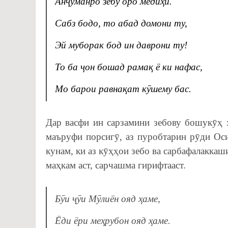
Анҷуманро зебу оро медиҳӣ.
Сабз бодо, то абад домони ту,
Э
й муборак бод ин даврони ту!
То ба ҷон бошад рамақ ё ки нафас,
Мо барои равнақат кӯшему бас.
Дар васфи ин сарзамини зебову бошукӯҳ 
маъруфи порсигӯ, аз пуробтарин рӯди Ос
кунам, ки аз кӯҳҳои зебо ва сарбафалакка
маҳкам аст, сарчашма гирифтааст.
Бӯи ҷӯи Мӯлиён ояд ҳаме,
Ёди ёри меҳрубон ояд ҳаме.