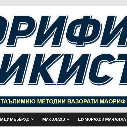
НАДУ МЕЪЁРҲО
МАҚОЛАҲО
ШУМОРАҲОИ МАҶАЛЛА