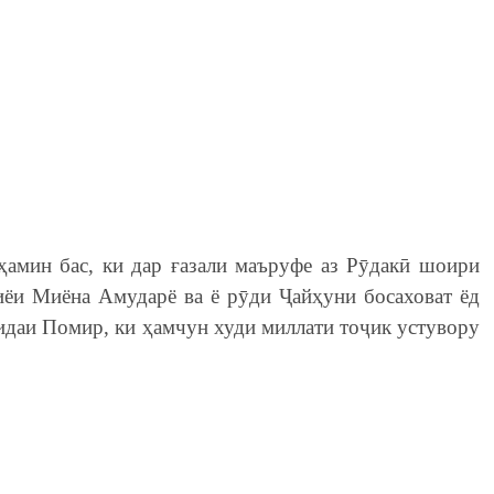
ҳамин бас, ки дар ғазали маъруфе аз Рӯдакӣ шоири
иёи Миёна Амударё ва ё рӯди Ҷайҳуни босаховат ёд
шидаи Помир, ки ҳамчун худи миллати тоҷик устувору