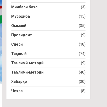
Минбари баҳс
(3)
Мусоҳиба
(15)
Оммавӣ
(35)
Президент
(9)
Сиёсӣ
(18)
Таҳлилӣ
(74)
Таълимӣ-методӣ
(9)
Таълимӣ-методӣ
(40)
Хабарҳо
(30)
Чеҳра
(8)