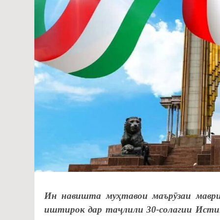
Ин навишта муҳтавои маърӯзаи маври
иштирок дар таҷлили 30-солагии Истиқ