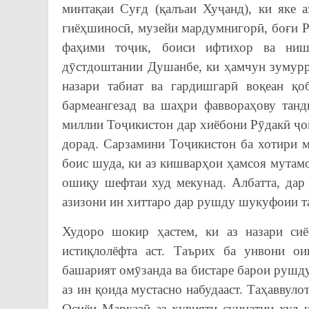
минтақаи Суғд (қалъаи Хуҷанд), ки яке 
гиёҳшиносӣ, музейи мардумнигорӣ, боғи Р
фаҳими тоҷик, боиси ифтихор ва ни
дӯстдоштании Душанбе, ки ҳамчун зумурру
назари табиат ва гардишгарӣ воқеан қо
бармеангезад ва шаҳри фаввораҳову танд
миллии Тоҷикистон дар хиёбони Рӯдакӣ ҷой
дорад. Сарзамини Тоҷикистон ба хотири 
боис шуда, ки аз кишварҳои ҳамсоя мутам
ошиқу шефтаи худ мекунад. Албатта, дар
азизони ин хиттаро дар рушду шукуфоии т
Худоро шокир ҳастем, ки аз назари си
истиқлолёфта аст. Таърих ба унвони о
башарият омӯзанда ва бистаре барои рушд
аз ин қоида мустасно набудааст. Таҳаввул
Осиёи Марказӣ аз ҳувияти суннатии худ ш