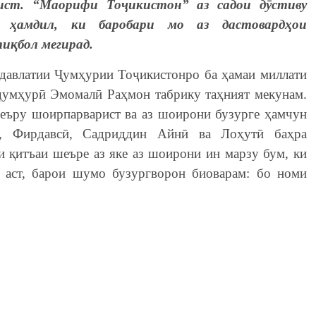
ист. “Маорифи Тоҷикистон” аз садои дӯстиву
 ҳамдил, ки баробари мо аз дастовардҳои
иқбол мегирад.
 давлатии Ҷумҳурии Тоҷикистонро ба ҳамаи миллати
 ҷумҳурӣ Эмомалӣ Раҳмон табрику таҳният мекунам.
шеъру шоирпарварист ва аз шоирони бузурге ҳамчун
м, Фирдавсӣ, Садриддин Айнӣ ва Лоҳутӣ баҳра
ки қитъаи шеъре аз яке аз шоирони ин марзу бум, ки
 аст, барои шумо бузургворон биоварам: бо номи