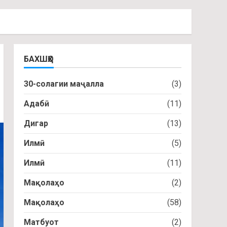
БАХШҲО
30-солагии маҷалла
(3)
Адабӣ
(11)
Дигар
(13)
Илмӣ
(5)
Илмӣ
(11)
Мақолаҳо
(2)
Мақолаҳо
(58)
Матбуот
(2)