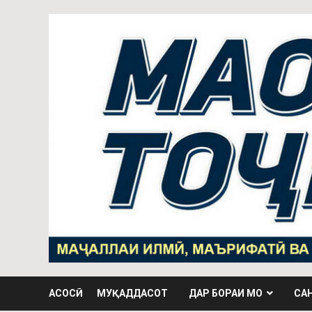
АСОСӢ
МУҚАДДАСОТ
ДАР БОРАИ МО
СА