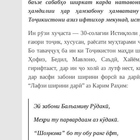
баъзе сабабҳо ширкат карда натавон
ҳамдилии ҳар ҳамзабону ҳамватану
Тоҷикистони азиз ифтихор мекунад, ист
Ин рӯзи хуҷаста — 30-солагии Истиқлоли
ғаюри тоҷик, хусусан, раёсати муҳтарами
Бо таваҷҷуҳ ба ин ки Тоҷикистон маҳди 
Ҳофиз, Бедил, Мавлоно, Саъдӣ, Хайё
гирифтааст, дар ин ҷо холӣ аз лутф нест, 
дар васфи забони ширини форсӣ ва дарӣ
“Лафзи ширини дарӣ” аз Карим Раҳим:
Эй
забони Балъамиву Рӯдакӣ,
Меҳри ту парвардаам аз кӯдакӣ.
“Шоҳнома” бо ту обу ранг ёфт,