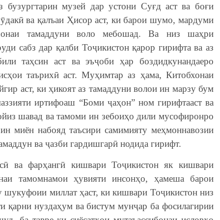
аз бузургтарин музей дар устони Суғд аст ва боғи
ӯдакӣ ва қалъаи Ҳисор аст, ки барои шумо, мардуми
шонаи тамаддуни воло мебошад. Ва низ шаҳри
ди сабз дар қалби Тоҷикистон қарор гирифта ва аз
били таҳсин аст ва эъҷоби ҳар боздидкунандаеро
исҳои таърихӣ аст. Муҳимтар аз ҳама, Китобхонаи
гир аст, ки ҳикоят аз тамаддуни волои ин марзу бум
маззияти иртифоаш “Боми ҷаҳон” ном гирифтааст ва
ойиз шавад ва тамоми ин зебоиҳо дили мусофиронро
 ин миён набояд таъсири самимияту меҳмоннавозии
амаддун ва ҷазби гардишгарӣ нодида гирифт.
ёсӣ ва фарҳангӣ кишвари Тоҷикистон як кишвари
инаи тамомнамои ҳувияти инсонҳо, ҳамеша барои
у шукуфоии миллат ҳаст, ки кишвари Тоҷикистон низ
оти қарни нуздаҳум ва бистум мунҷар ба фосилагирии
уд, ба тавре ки сиёсатҳои мутаъассибонаи исловҳо